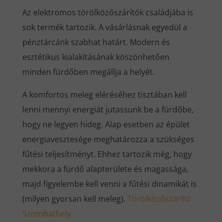
Az elektromos törölközőszárítók családjába is
sok termék tartozik. A vásárlásnak egyedül a
pénztárcánk szabhat határt. Modern és
esztétikus kialakításának köszönhetően
minden fürdőben megállja a helyét.
A komfortos meleg eléréséhez tisztában kell
lenni mennyi energiát jutassunk be a fürdőbe,
hogy ne legyen hideg. Alap esetben az épület
energiavesztesége meghatározza a szükséges
fűtési teljesítményt. Ehhez tartozik még, hogy
mekkora a fürdő alapterülete és magassága,
majd figyelembe kell venni a fűtési dinamikát is
(milyen gyorsan kell meleg).
Törölközőszárító
Szombathely