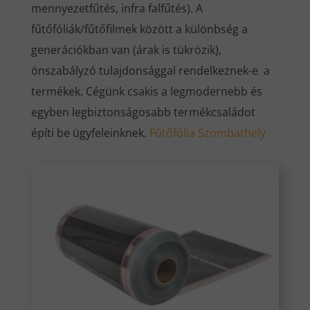
mennyezetfűtés, infra falfűtés). A
fűtőfóliák/fűtőfilmek között a különbség a
generációkban van (árak is tükrözik),
önszabályzó tulajdonsággal rendelkeznek-e a
termékek. Cégünk csakis a legmodernebb és
egyben legbiztonságosabb termékcsaládot
építi be ügyfeleinknek.
Fűtőfólia Szombathely