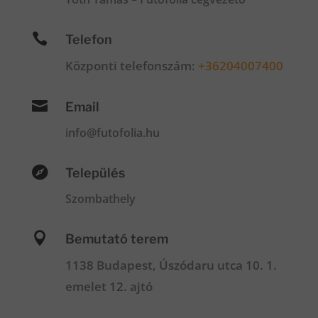

Telefon
Központi telefonszám:
+36204007400

Email
info@futofolia.hu

Település
Szombathely

Bemutató terem
1138 Budapest, Úszódaru utca 10. 1.
emelet 12. ajtó