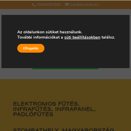
+36204007400
info@futofolia.hu
Az oldalunkon sütiket használunk.
További információkat a
süti beállításokban
találsz.
Válasszon oldalt
Elfogadás
Kérjen árajánlatot
ELEKTROMOS FŰTÉS,
INFRAFŰTÉS, INFRAPANEL,
PADLÓFŰTÉS