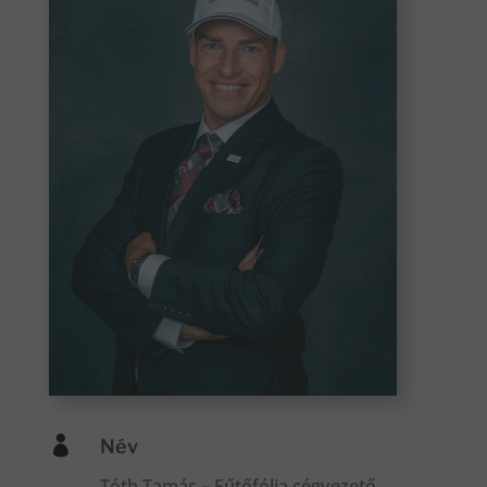

Név
Tóth Tamás – Fűtőfólia cégvezető