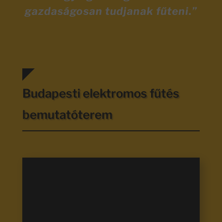
gazdaságosan tudjanak fűteni.”
Budapesti elektromos fűtés
bemutatóterem