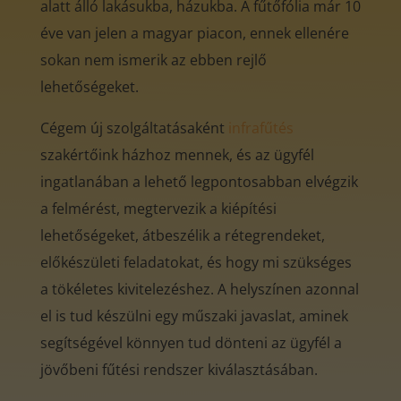
alatt álló lakásukba, házukba. A fűtőfólia már 10
éve van jelen a magyar piacon, ennek ellenére
sokan nem ismerik az ebben rejlő
lehetőségeket.
Cégem új szolgáltatásaként
infrafűtés
szakértőink házhoz mennek, és az ügyfél
ingatlanában a lehető legpontosabban elvégzik
a felmérést, megtervezik a kiépítési
lehetőségeket, átbeszélik a rétegrendeket,
előkészületi feladatokat, és hogy mi szükséges
a tökéletes kivitelezéshez. A helyszínen azonnal
el is tud készülni egy műszaki javaslat, aminek
segítségével könnyen tud dönteni az ügyfél a
jövőbeni fűtési rendszer kiválasztásában.