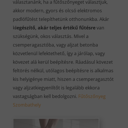
választanánk, ha a fűtőszőnyeget választjuk,
akkor modern, gyors és olcsó elektromos
padlófűtést telepíthetünk otthonunkba. Akár
k
iegészítő, akár teljes értékű fűtésre
van
szükségünk, okos választás. Mivel a
csemperagasztóba, vagy aljzat betonba
közvetlenül lefektethető, így a járólap, vagy
kövezet alá kerül beépítésre. Ráadásul kövezet
feltörés nélkül, utólagos beépítésre is alkalmas
kis helyigénye miatt, hiszen a csemperagasztót
vagy aljzatkiegyenlítőt is legalább ekkora
vastagságban kell bedolgozni.
Fűtőszőnyeg
Szombathely