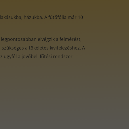
ó lakásukba, házukba. A fűtőfólia már 10
 legpontosabban elvégzik a felmérést,
 szükséges a tökéletes kivitelezéshez. A
 ügyfél a jövőbeli fűtési rendszer