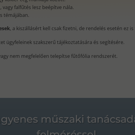
vagy falfűtés lesz beépítve nála.
és témájában.
nesek
, a kiszállásért kell csak fizetni, de rendelés esetén ez i
ktet ügyfeleinek szakszerű tájékoztatására és segítésére.
vagy nem megfelelően telepítse fűtőfólia rendszerét.
ngyenes műszaki tanácsad
felméréssel.