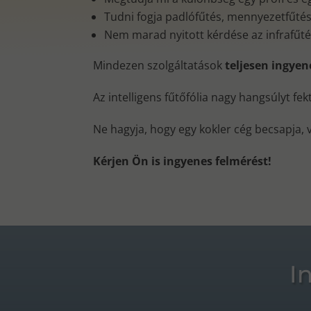
Tudni fogja padlófűtés, mennyezetfűtés, 
Nem marad nyitott kérdése az infrafűt
Mindezen szolgáltatások
teljesen ingye
Az intelligens fűtőfólia nagy hangsúlyt fe
Ne hagyja, hogy egy kokler cég becsapja, 
Kérjen Ön is ingyenes felmérést!
I