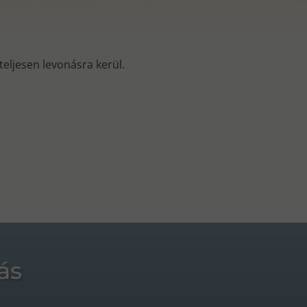
s teljesen levonásra kerül.
ás