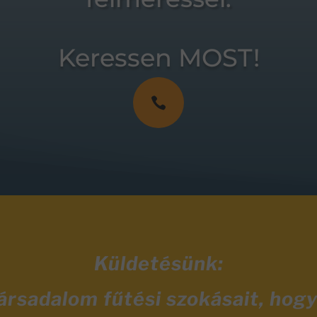
Keressen MOST!

Küldetésünk:
társadalom fűtési szokásait, hog