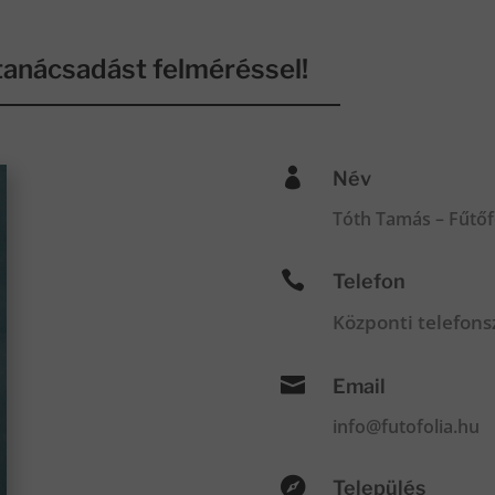
anácsadást felméréssel!

Név
Tóth Tamás – Fűtőf

Telefon
Központi telefon

Email
info@futofolia.hu

Település