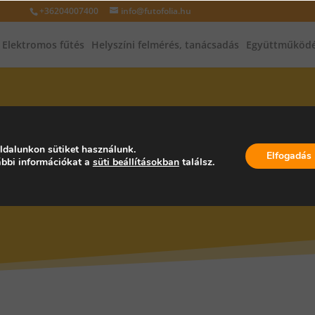
+36204007400
info@futofolia.hu
Elektromos fűtés
Helyszíni felmérés, tanácsadás
Együttműködé
INFRAFŰTÉS, INFRAPANEL, PA
ldalunkon sütiket használunk.
Elfogadás
bbi információkat a
süti beállításokban
találsz.
ORSZÁG