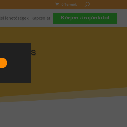
0 Termék
si lehetőségek
Kapcsolat
Kérjen árajánlatot
DLÓFŰTÉS