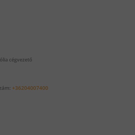
ólia cégvezető
szám:
+36204007400