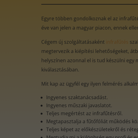
Egyre többen gondolkoznak el az infrafűtés
éve van jelen a magyar piacon, ennek ell
Cégem új szolgáltatásaként
infrafűtés
sza
megtervezik a kiépítési lehetőségeket, átb
helyszínen azonnal el is tud készülni egy 
kiválasztásában.
Mit kap az ügyfél egy ilyen felmérés alkal
Ingyenes szaktanácsadást.
Ingyenes műszaki javaslatot.
Teljes megértést az infrafűtésről.
Megtapasztalja a fűtőfóliát működés k
Teljes képet az előkészületekről és rét
Megtudja mi a különbség egy profi és e