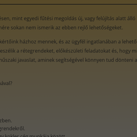
en, mint egyedi fűtési megoldás új, vagy felújítás alatt áll
enére sokan nem ismerik az ebben rejlő lehetőségeket.
kértőink házhoz mennek, és az ügyfél ingatlanában a lehető
eszélik a rétegrendeket, előkészületi feladatokat és, hogy mi
műszaki javaslat, aminek segítségével könnyen tud dönteni az
mával?
özben.
egrendekről.
gy kokler cég munkája között.