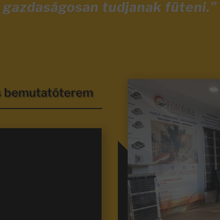
gazdaságosan tudjanak fűteni.”
és bemutatóterem