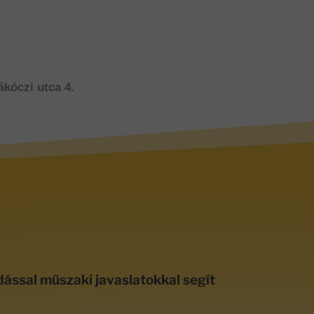
ákóczi utca 4.
dással műszaki javaslatokkal segít