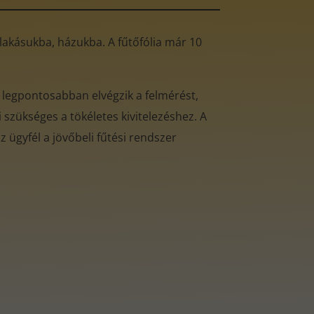
ó lakásukba, házukba. A fűtőfólia már 10
 legpontosabban elvégzik a felmérést,
 szükséges a tökéletes kivitelezéshez. A
 ügyfél a jövőbeli fűtési rendszer