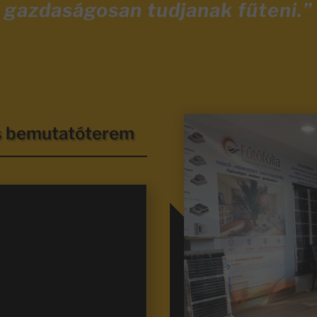
gazdaságosan tudjanak fűteni.”
és bemutatóterem