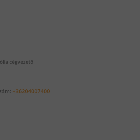
ólia cégvezető
szám:
+36204007400