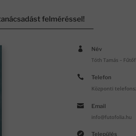
anácsadást felméréssel!

Név
Tóth Tamás – Fűtőf

Telefon
Központi telefon

Email
info@futofolia.hu

Település