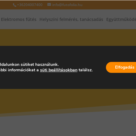
+36204007400
info@futofolia.hu
Elektromos fűtés
Helyszíni felmérés, tanácsadás
Együttműködé
INFRAFŰTÉS, INFRAPANEL, PA
ldalunkon sütiket használunk.
Elfogadás
bbi információkat a
süti beállításokban
találsz.
ORSZÁG