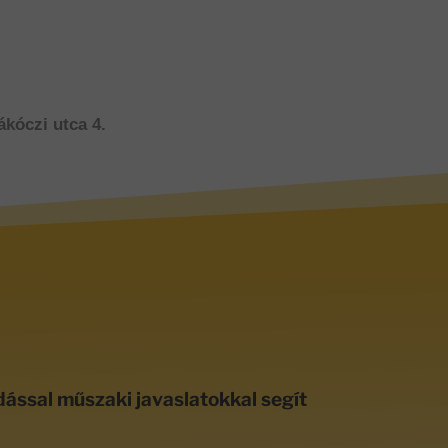
ákóczi utca 4.
dással műszaki javaslatokkal segít