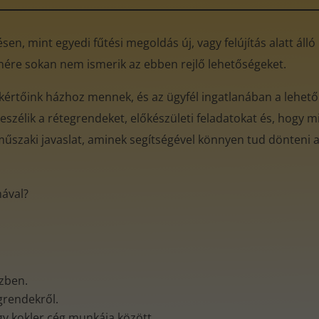
en, mint egyedi fűtési megoldás új, vagy felújítás alatt áll
enére sokan nem ismerik az ebben rejlő lehetőségeket.
kértőink házhoz mennek, és az ügyfél ingatlanában a lehető
eszélik a rétegrendeket, előkészületi feladatokat és, hogy mi
műszaki javaslat, aminek segítségével könnyen tud dönteni az
mával?
özben.
egrendekről.
gy kokler cég munkája között.