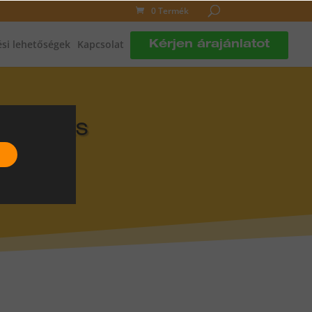
0 Termék
si lehetőségek
Kapcsolat
Kérjen árajánlatot
DLÓFŰTÉS