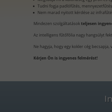
Tudni fogja padlófűtés, mennyezetfűtés, 
Nem marad nyitott kérdése az infrafűt
Mindezen szolgáltatások
teljesen ingye
Az intelligens fűtőfólia nagy hangsúlyt fe
Ne hagyja, hogy egy kokler cég becsapja, 
Kérjen Ön is ingyenes felmérést!
I