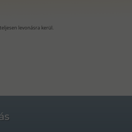
s teljesen levonásra kerül.
ás