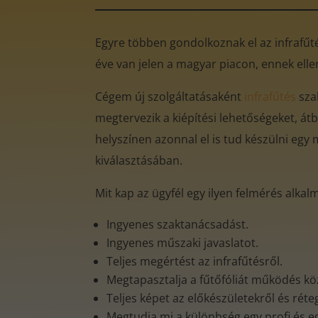
Egyre többen gondolkoznak el az infrafűtés
éve van jelen a magyar piacon, ennek ell
Cégem új szolgáltatásaként
infrafűtés
sza
megtervezik a kiépítési lehetőségeket, átb
helyszínen azonnal el is tud készülni egy 
kiválasztásában.
Mit kap az ügyfél egy ilyen felmérés alkal
Ingyenes szaktanácsadást.
Ingyenes műszaki javaslatot.
Teljes megértést az infrafűtésről.
Megtapasztalja a fűtőfóliát működés k
Teljes képet az előkészületekről és rét
Megtudja mi a különbség egy profi és e