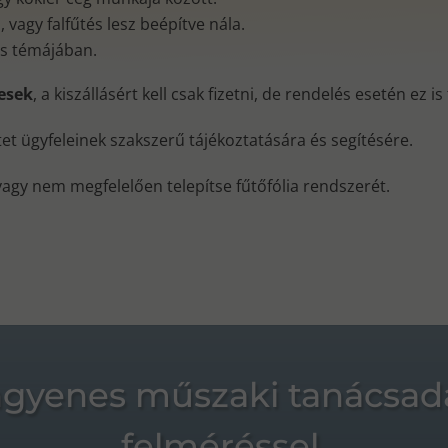
vagy falfűtés lesz beépítve nála.
és témájában.
nesek
, a kiszállásért kell csak fizetni, de rendelés esetén ez i
ktet ügyfeleinek szakszerű tájékoztatására és segítésére.
vagy nem megfelelően telepítse fűtőfólia rendszerét.
ngyenes műszaki tanácsad
felméréssel.