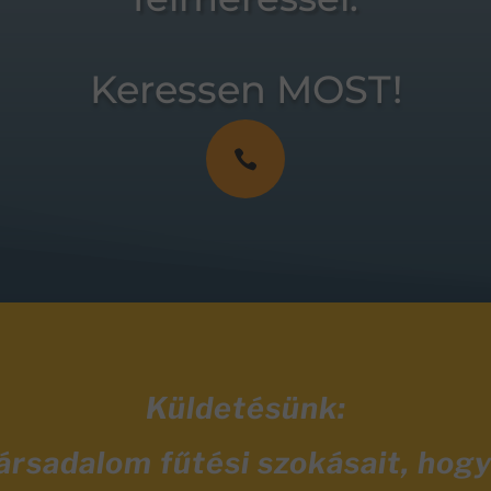
Keressen MOST!

Küldetésünk:
társadalom fűtési szokásait, hog