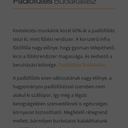
Padlófűtés
Budakalász
Kivitelezési munkáink közel 60%-át a padlófűtés
teszi ki, mint fűtési rendszer. A korszerű infra
fűtőfólia nagy előnye, hogy gyorsan telepíthető,
kicsi a fűtésrendszer magassága, és kedvező a
beruházási költsége.
Padlófűtés Budakalász
A padlófűtés ezen változatának nagy előnye, a
hagyományos padlófűtéssel szemben nem
alakul ki szállópor, így még a légúti
betegségekben szenvedőknek is egészséges
környezet biztosítható. Megfelelő rétegrend
mellett, bármilyen burkolatot kialakíthatunk