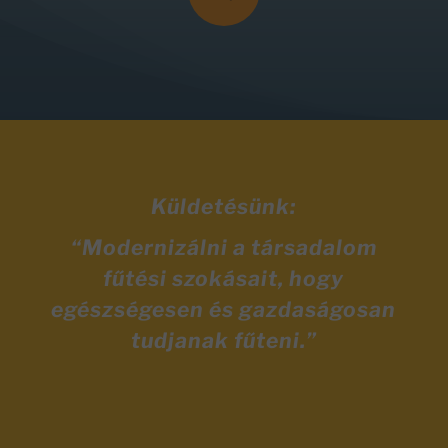
Küldetésünk:
“Modernizálni a társadalom
fűtési szokásait, hogy
egészségesen és gazdaságosan
tudjanak fűteni.”