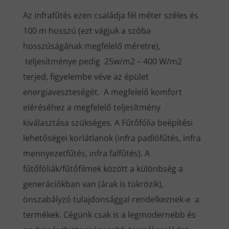
Az infrafűtés ezen családja fél méter széles és
100 m hosszú (ezt vágjuk a szóba
hosszúságának megfelelő méretre),
teljesítménye pedig 25w/m2 – 400 W/m2
terjed, figyelembe véve az épület
energiaveszteségét. A megfelelő komfort
eléréséhez a megfelelő teljesítmény
kiválasztása szükséges. A Fűtőfólia beépítési
lehetőségei korlátlanok (infra padlófűtés, infra
mennyezetfűtés, infra falfűtés). A
fűtőfóliák/fűtőfilmek között a különbség a
generációkban van (árak is tükrözik),
önszabályzó tulajdonsággal rendelkeznek-e a
termékek. Cégünk csak is a legmodernebb és