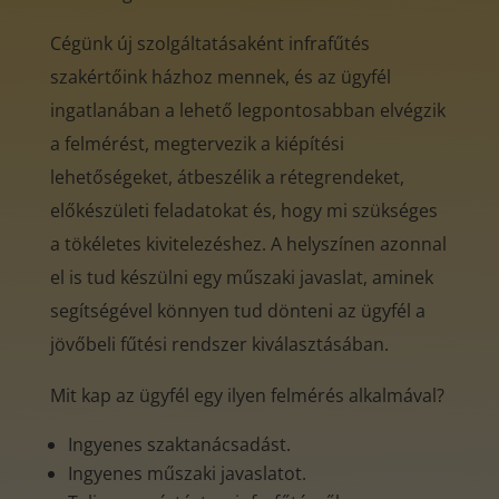
Cégünk új szolgáltatásaként infrafűtés
szakértőink házhoz mennek, és az ügyfél
ingatlanában a lehető legpontosabban elvégzik
a felmérést, megtervezik a kiépítési
lehetőségeket, átbeszélik a rétegrendeket,
előkészületi feladatokat és, hogy mi szükséges
a tökéletes kivitelezéshez. A helyszínen azonnal
el is tud készülni egy műszaki javaslat, aminek
segítségével könnyen tud dönteni az ügyfél a
jövőbeli fűtési rendszer kiválasztásában.
Mit kap az ügyfél egy ilyen felmérés alkalmával?
Ingyenes szaktanácsadást.
Ingyenes műszaki javaslatot.