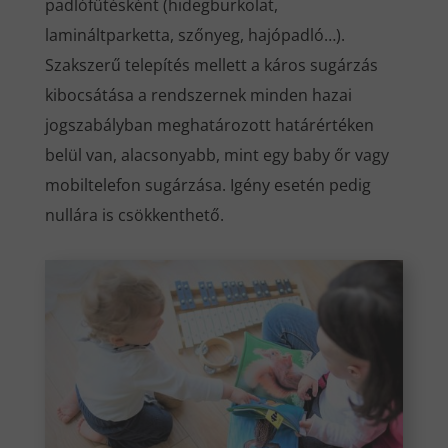
padlófűtésként (hidegburkolat,
lamináltparketta, szőnyeg, hajópadló…).
Szakszerű telepítés mellett a káros sugárzás
kibocsátása a rendszernek minden hazai
jogszabályban meghatározott határértéken
belül van, alacsonyabb, mint egy baby őr vagy
mobiltelefon sugárzása. Igény esetén pedig
nullára is csökkenthető.