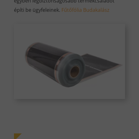
egyben legbiztonságosabb termékcsaládot
építi be ügyfeleinek.
Fűtőfólia Budakalász