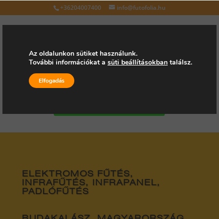
+36204007400
info@futofolia.hu
Az oldalunkon sütiket használunk.
További információkat a
süti beállításokban
találsz.
Válasszon oldalt
Elfogadás
Kérjen árajánlatot
ELEKTROMOS FŰTÉS,
INFRAFŰTÉS, INFRAPANEL,
PADLÓFŰTÉS