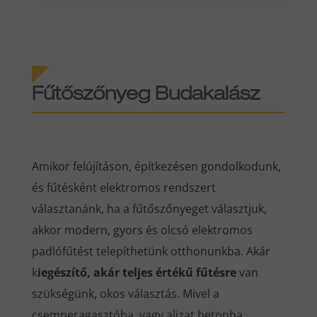
Fűtőszőnyeg Budakalász
Amikor felújításon, építkezésen gondolkodunk,
és fűtésként elektromos rendszert
választanánk, ha a fűtőszőnyeget választjuk,
akkor modern, gyors és olcsó elektromos
padlófűtést telepíthetünk otthonunkba. Akár
k
iegészítő, akár teljes értékű fűtésre
van
szükségünk, okos választás. Mivel a
csemperagasztóba, vagy aljzat betonba