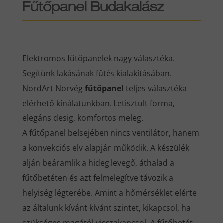
Fűtőpanel Budakalász
Elektromos fűtőpanelek nagy választéka.
Segítünk lakásának fűtés kialakításában.
NordArt Norvég
fűtőpanel
teljes választéka
elérhető kínálatunkban. Letisztult forma,
elegáns desig, komfortos meleg.
A fűtőpanel belsejében nincs ventilátor, hanem
a konvekciós elv alapján működik. A készülék
alján beáramlik a hideg levegő, áthalad a
fűtőbetéten és azt felmelegítve távozik a
helyiség légterébe. Amint a hőmérséklet elérte
az általunk kívánt kívánt szintet, kikapcsol, ha
szükséges magától visszakapcsol. A fűtőbetét