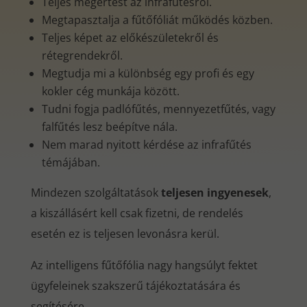
Teljes megértést az infrafűtésről.
Megtapasztalja a fűtőfóliát működés közben.
Teljes képet az előkészületekről és
rétegrendekről.
Megtudja mi a különbség egy profi és egy
kokler cég munkája között.
Tudni fogja padlófűtés, mennyezetfűtés, vagy
falfűtés lesz beépítve nála.
Nem marad nyitott kérdése az infrafűtés
témájában.
Mindezen szolgáltatások
teljesen ingyenesek
,
a kiszállásért kell csak fizetni, de rendelés
esetén ez is teljesen levonásra kerül.
Az intelligens fűtőfólia nagy hangsúlyt fektet
ügyfeleinek szakszerű tájékoztatására és
segítésére.