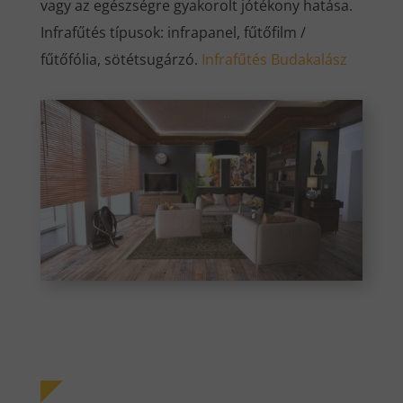
vagy az egészségre gyakorolt jótékony hatása.
Infrafűtés típusok: infrapanel, fűtőfilm /
fűtőfólia, sötétsugárzó.
Infrafűtés Budakalász