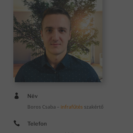

Név
Boros Csaba –
infrafűtés
szakértő

Telefon