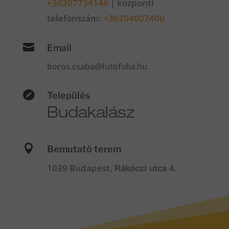
+36207734146
|
központi
telefonszám:
+36204007400

Email
boros.csaba@futofolia.hu

Település
Budakalász

Bemutató terem
1039 Budapest,
Rákóczi utca 4.