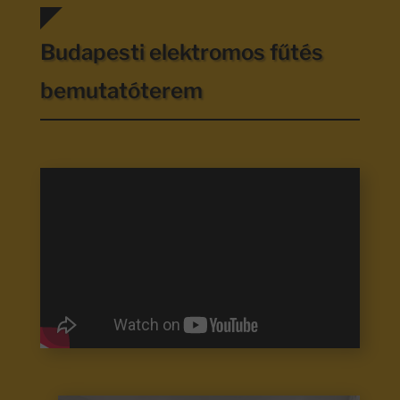
Budapesti elektromos fűtés
bemutatóterem