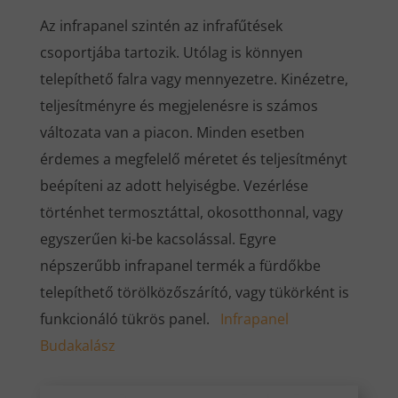
Az infrapanel szintén az infrafűtések
csoportjába tartozik. Utólag is könnyen
telepíthető falra vagy mennyezetre. Kinézetre,
teljesítményre és megjelenésre is számos
változata van a piacon. Minden esetben
érdemes a megfelelő méretet és teljesítményt
beépíteni az adott helyiségbe. Vezérlése
történhet termosztáttal, okosotthonnal, vagy
egyszerűen ki-be kacsolással. Egyre
népszerűbb infrapanel termék a fürdőkbe
telepíthető törölközőszárító, vagy tükörként is
funkcionáló tükrös panel.
Infrapanel
Budakalász