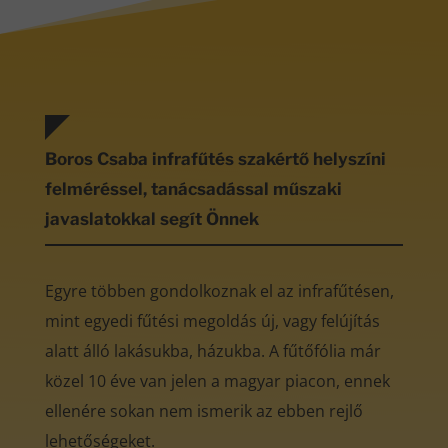
Boros Csaba infrafűtés szakértő helyszíni
felméréssel, tanácsadással műszaki
javaslatokkal segít Önnek
Egyre többen gondolkoznak el az infrafűtésen,
mint egyedi fűtési megoldás új, vagy felújítás
alatt álló lakásukba, házukba. A fűtőfólia már
közel 10 éve van jelen a magyar piacon, ennek
ellenére sokan nem ismerik az ebben rejlő
lehetőségeket.