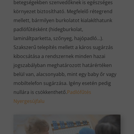
betegségekben szenvedőknek is egészséges
környezet biztosítható. Megfelelő rétegrend
mellett, bármilyen burkolatot kialakíthatunk
padlófűtésként (hidegburkolat,
lamináltparketta, szőnyeg, hajópadló…).
Szakszerű telepítés mellett a káros sugárzás
kibocsátása a rendszernek minden hazai
jogszabályban meghatározott határértéken
belül van, alacsonyabb, mint egy baby őr vagy
mobiltelefon sugárzása. Igény esetén pedig
nullára is csökkenthető.
Padlófűtés
Nyergesújfalu