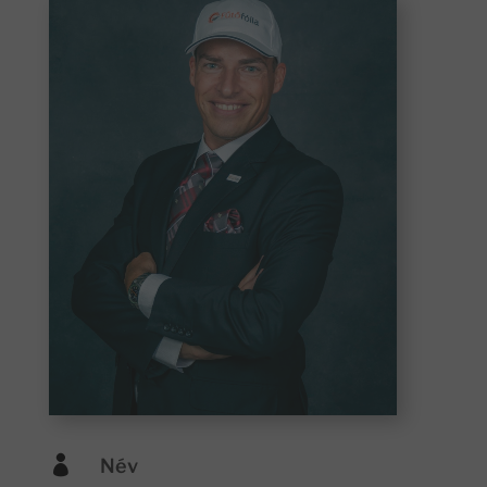

Név