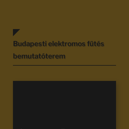
Budapesti elektromos fűtés
bemutatóterem