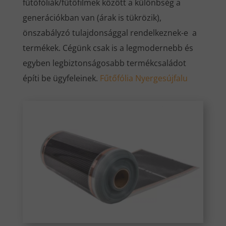
fűtőfóliák/fűtőfilmek között a különbség a
generációkban van (árak is tükrözik),
önszabályzó tulajdonsággal rendelkeznek-e a
termékek. Cégünk csak is a legmodernebb és
egyben legbiztonságosabb termékcsaládot
építi be ügyfeleinek.
Fűtőfólia Nyergesújfalu