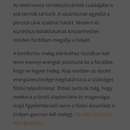
Az elektromos törölközőszárítók családjába is
sok termék tartozik. A vásárlásnak egyedül a
pénztárcánk szabhat határt. Modern és
esztétikus kialakításának köszönhetően
minden fürdőben megállja a helyét.
A komfortos meleg eléréséhez tisztában kell
lenni mennyi energiát jutassunk be a fürdőbe,
hogy ne legyen hideg. Alap esetben az épület
energiavesztesége meghatározza a szükséges
fűtési teljesítményt. Ehhez tartozik még, hogy
mekkora a fürdő alapterülete és magassága,
majd figyelembe kell venni a fűtési dinamikát is
(milyen gyorsan kell meleg).
Törölközőszárító
Nyergesújfalu