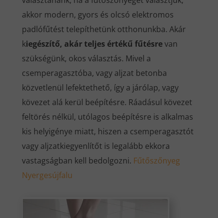
választanánk, ha a fűtőszőnyeget választjuk,
akkor modern, gyors és olcsó elektromos
padlófűtést telepíthetünk otthonunkba. Akár
k
iegészítő, akár teljes értékű fűtésre
van
szükségünk, okos választás. Mivel a
csemperagasztóba, vagy aljzat betonba
közvetlenül lefektethető, így a járólap, vagy
kövezet alá kerül beépítésre. Ráadásul kövezet
feltörés nélkül, utólagos beépítésre is alkalmas
kis helyigénye miatt, hiszen a csemperagasztót
vagy aljzatkiegyenlítőt is legalább ekkora
vastagságban kell bedolgozni.
Fűtőszőnyeg
Nyergesújfalu