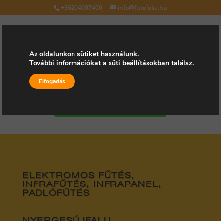
+36204007400
info@futofolia.hu
Az oldalunkon sütiket használunk.
További információkat a
süti beállításokban
találsz.
Válasszon oldalt
Elfogadás
Kérjen árajánlatot
ELEKTROMOS FŰTÉS,
INFRAFŰTÉS, INFRAPANEL,
PADLÓFŰTÉS