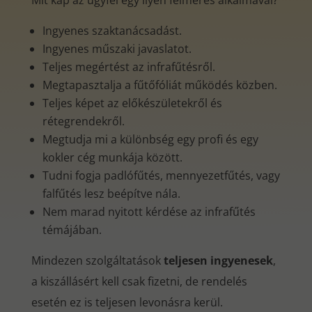
Mit kap az ügyfél egy ilyen felmérés alkalmával?
Ingyenes szaktanácsadást.
Ingyenes műszaki javaslatot.
Teljes megértést az infrafűtésről.
Megtapasztalja a fűtőfóliát működés közben.
Teljes képet az előkészületekről és
rétegrendekről.
Megtudja mi a különbség egy profi és egy
kokler cég munkája között.
Tudni fogja padlófűtés, mennyezetfűtés, vagy
falfűtés lesz beépítve nála.
Nem marad nyitott kérdése az infrafűtés
témájában.
Mindezen szolgáltatások
teljesen ingyenesek
,
a kiszállásért kell csak fizetni, de rendelés
esetén ez is teljesen levonásra kerül.