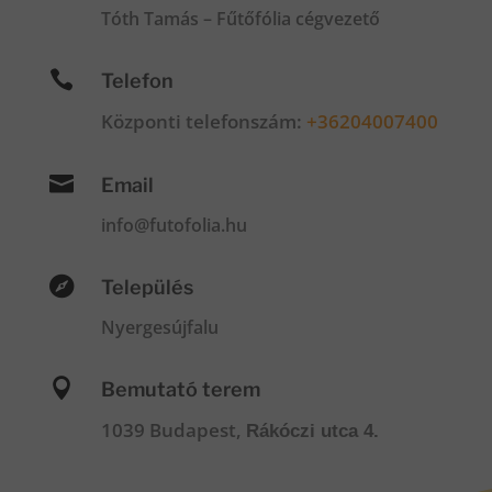
Tóth Tamás – Fűtőfólia cégvezető

Telefon
Központi telefonszám:
+36204007400

Email
info@futofolia.hu

Település
Nyergesújfalu

Bemutató terem
1039 Budapest,
Rákóczi utca 4.