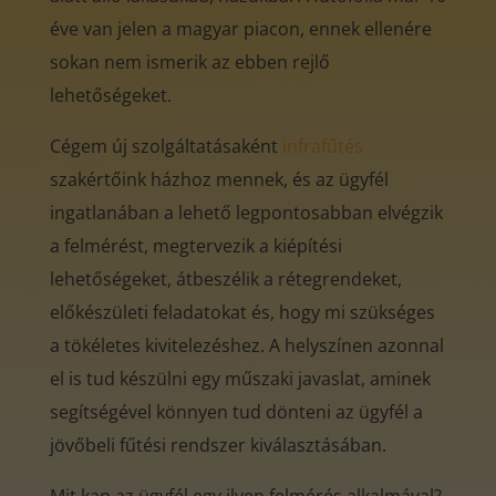
éve van jelen a magyar piacon, ennek ellenére
sokan nem ismerik az ebben rejlő
lehetőségeket.
Cégem új szolgáltatásaként
infrafűtés
szakértőink házhoz mennek, és az ügyfél
ingatlanában a lehető legpontosabban elvégzik
a felmérést, megtervezik a kiépítési
lehetőségeket, átbeszélik a rétegrendeket,
előkészületi feladatokat és, hogy mi szükséges
a tökéletes kivitelezéshez. A helyszínen azonnal
el is tud készülni egy műszaki javaslat, aminek
segítségével könnyen tud dönteni az ügyfél a
jövőbeli fűtési rendszer kiválasztásában.