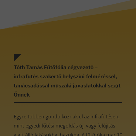
Tóth Tamás Fűtőfólia cégvezető –
infrafűtés szakértő helyszíni felméréssel,
tanácsadással műszaki javaslatokkal segít
Önnek
Egyre többen gondolkoznak el az infrafűtésen,
mint egyedi fűtési megoldás új, vagy felújítás
alatt álló lakásukba, házukba. A fűtőfólia már 10