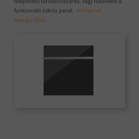
telepíthető törölközőszárító, vagy tükörként is
funkcionáló tükrös panel.
Infrapanel
Nyergesújfalu