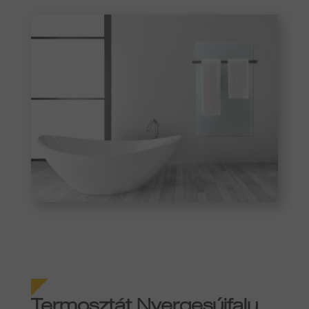
Termosztát Nyergesújfalu