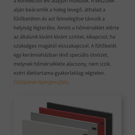
a konvekciós elv alapján működik. A készülék
alján beáramlik a hideg levegő, áthalad a
fűtőbetéten és azt felmelegítve távozik a
helyiség légterébe. Amint a hőmérséklet elérte
az általunk kívánt kívánt szintet, kikapcsol, ha
szükséges magától visszakapcsol. A fűtőbetét
egy kerámiaházban lévő speciális ötvözet,
melynek hőmérséklete alacsony, nem izzik,
ezért élettartama gyakorlatilag végtelen.
Fűtőpanel Nyergesújfalu