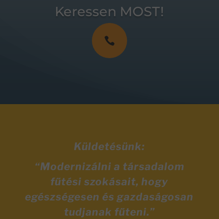
Keressen MOST!

Küldetésünk:
“Modernizálni a társadalom
fűtési szokásait, hogy
egészségesen és gazdaságosan
tudjanak fűteni.”