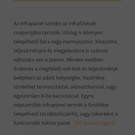
Az infrapanel szintén az infrafűtések
csoportjába tartozik. Utólag is könnyen
telepíthető falra vagy mennyezetre. Kinézetre,
teljesítményre és megjelenésre is számos
változata van a piacon. Minden esetben
érdemes a megfelelő méretet és teljesítményt
beépíteni az adott helyiségbe. Vezérlése
történhet termosztáttal, okosotthonnal, vagy
egyszerűen ki-be kacsolással. Egyre
népszerűbb infrapanel termék a fürdőkbe
telepíthető törölközőszárító, vagy tükörként is
funkcionáló tükrös panel.
Infrapanel Cigánd