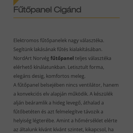
Fűtőpanel Cigánd
Elektromos fűtőpanelek nagy választéka.
Segítünk lakásának fűtés kialakításában.
NordArt Norvég
fűtőpanel
teljes választéka
elérhető kínálatunkban. Letisztult forma,
elegáns desig, komfortos meleg.
A fűtőpanel belsejében nincs ventilátor, hanem
a konvekciós elv alapján működik. A készülék
alján beáramlik a hideg levegő, áthalad a
fűtőbetéten és azt felmelegítve távozik a
helyiség légterébe. Amint a hőmérséklet elérte
az általunk kívánt kívánt szintet, kikapcsol, ha