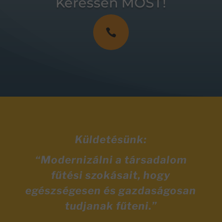
Keressen MOST!

Küldetésünk:
“Modernizálni a társadalom
fűtési szokásait, hogy
egészségesen és gazdaságosan
tudjanak fűteni.”