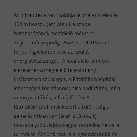
Az infrafűtés ezen családja fél méter széles és
100 m hosszú (ezt vágjuk a szóba
hosszúságának megfelelő méretre),
teljesítménye pedig 25w/m2 – 400 W/m2
terjed, figyelembe véve az épület
energiaveszteségét. A megfelelő komfort
eléréséhez a megfelelő teljesítmény
kiválasztása szükséges. A Fűtőfólia beépítési
lehetőségei korlátlanok (infra padlófűtés, infra
mennyezetfűtés, infra falfűtés). A
fűtőfóliák/fűtőfilmek között a különbség a
generációkban van (árak is tükrözik),
önszabályzó tulajdonsággal rendelkeznek-e a
termékek. Cégünk csak is a legmodernebb és