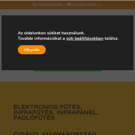
+36204007400
info@futofolia.hu
Az oldalunkon sütiket használunk.
További információkat a
süti beállításokban
találsz.
Válasszon oldalt
Elfogadás
Kérjen árajánlatot
ELEKTROMOS FŰTÉS,
INFRAFŰTÉS, INFRAPANEL,
PADLÓFŰTÉS