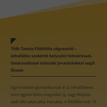
Tóth Tamás Fűtőfólia cégvezető –
infrafűtés szakértő helyszíni felméréssel,
tanácsadással műszaki javaslatokkal segít
Önnek
Egyre többen gondolkoznak el az infrafűtésen,
mint egyedi fűtési megoldás új, vagy felújítás
alatt álló lakásukba, házukba. A fűtőfólia már 10