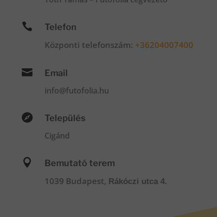

Telefon
Központi telefonszám:
+36204007400

Email
info@futofolia.hu

Település
Cigánd

Bemutató terem
1039 Budapest,
Rákóczi utca 4.