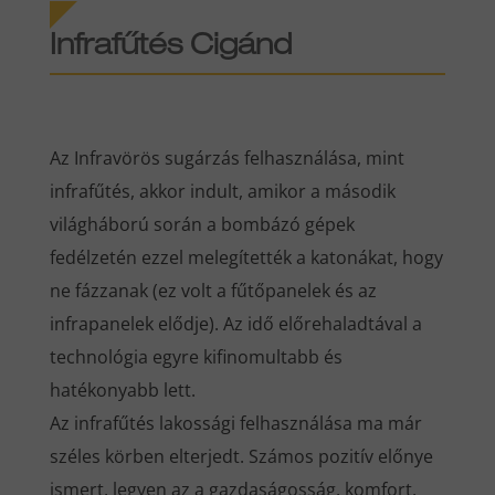
Infrafűtés Cigánd
Az Infravörös sugárzás felhasználása, mint
infrafűtés, akkor indult, amikor a második
világháború során a bombázó gépek
fedélzetén ezzel melegítették a katonákat, hogy
ne fázzanak (ez volt a fűtőpanelek és az
infrapanelek elődje). Az idő előrehaladtával a
technológia egyre kifinomultabb és
hatékonyabb lett.
Az infrafűtés lakossági felhasználása ma már
széles körben elterjedt. Számos pozitív előnye
ismert, legyen az a gazdaságosság, komfort,