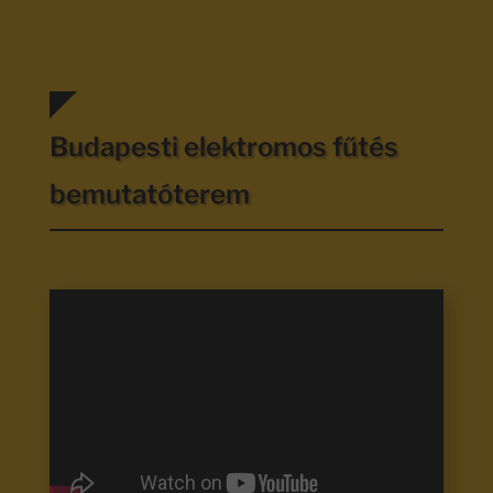
Budapesti elektromos fűtés
bemutatóterem