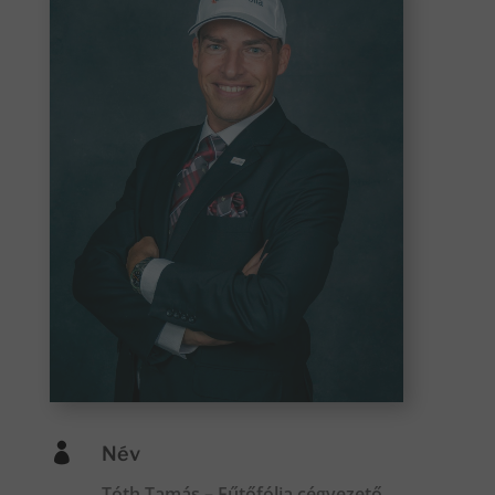

Név
Tóth Tamás – Fűtőfólia cégvezető