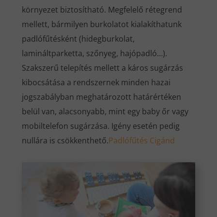
környezet biztosítható. Megfelelő rétegrend
mellett, bármilyen burkolatot kialakíthatunk
padlófűtésként (hidegburkolat,
lamináltparketta, szőnyeg, hajópadló…).
Szakszerű telepítés mellett a káros sugárzás
kibocsátása a rendszernek minden hazai
jogszabályban meghatározott határértéken
belül van, alacsonyabb, mint egy baby őr vagy
mobiltelefon sugárzása. Igény esetén pedig
nullára is csökkenthető.
Padlófűtés Cigánd