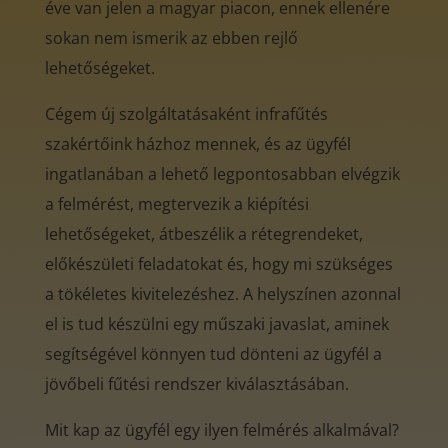
éve van jelen a magyar piacon, ennek ellenére
sokan nem ismerik az ebben rejlő
lehetőségeket.
Cégem új szolgáltatásaként infrafűtés
szakértőink házhoz mennek, és az ügyfél
ingatlanában a lehető legpontosabban elvégzik
a felmérést, megtervezik a kiépítési
lehetőségeket, átbeszélik a rétegrendeket,
előkészületi feladatokat és, hogy mi szükséges
a tökéletes kivitelezéshez. A helyszínen azonnal
el is tud készülni egy műszaki javaslat, aminek
segítségével könnyen tud dönteni az ügyfél a
jövőbeli fűtési rendszer kiválasztásában.
Mit kap az ügyfél egy ilyen felmérés alkalmával?