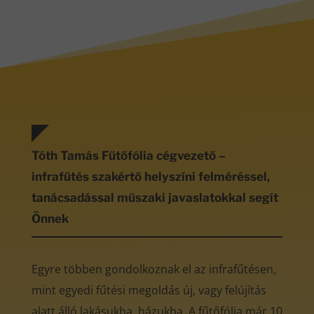
Tóth Tamás Fűtőfólia cégvezető –
infrafűtés szakértő helyszíni felméréssel,
tanácsadással műszaki javaslatokkal segít
Önnek
Egyre többen gondolkoznak el az infrafűtésen,
mint egyedi fűtési megoldás új, vagy felújítás
alatt álló lakásukba, házukba. A fűtőfólia már 10