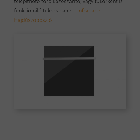
telepíthető törölközőszárító, vagy tükörként is
funkcionáló tükrös panel.
Infrapanel
Hajdúszoboszló