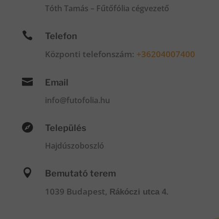
Tóth Tamás – Fűtőfólia cégvezető

Telefon
Központi telefonszám:
+36204007400

Email
info@futofolia.hu

Település
Hajdúszoboszló

Bemutató terem
1039 Budapest,
Rákóczi utca 4.