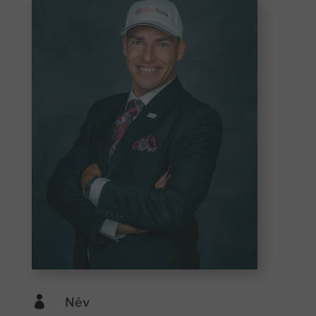

Név