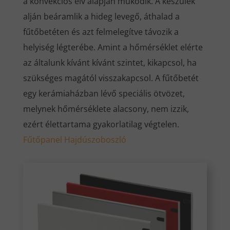
a konvekciós elv alapján működik. A készülék
alján beáramlik a hideg levegő, áthalad a
fűtőbetéten és azt felmelegítve távozik a
helyiség légterébe. Amint a hőmérséklet elérte
az általunk kívánt kívánt szintet, kikapcsol, ha
szükséges magától visszakapcsol. A fűtőbetét
egy kerámiaházban lévő speciális ötvözet,
melynek hőmérséklete alacsony, nem izzik,
ezért élettartama gyakorlatilag végtelen.
Fűtőpanel Hajdúszoboszló