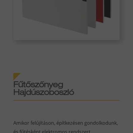
Fűtőszőnyeg
Hajdúszoboszló
Amikor felújításon, építkezésen gondolkodunk,
és fűtésként elektromos rendszert