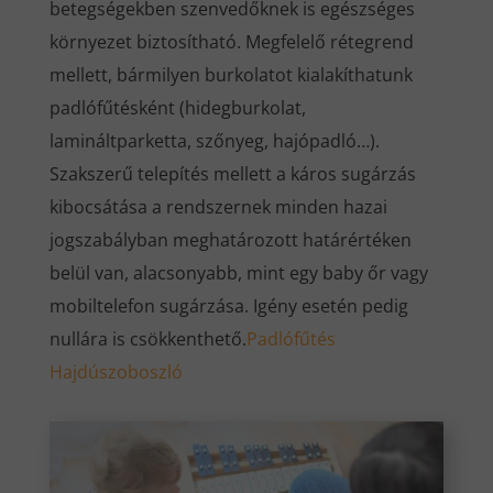
betegségekben szenvedőknek is egészséges
környezet biztosítható. Megfelelő rétegrend
mellett, bármilyen burkolatot kialakíthatunk
padlófűtésként (hidegburkolat,
lamináltparketta, szőnyeg, hajópadló…).
Szakszerű telepítés mellett a káros sugárzás
kibocsátása a rendszernek minden hazai
jogszabályban meghatározott határértéken
belül van, alacsonyabb, mint egy baby őr vagy
mobiltelefon sugárzása. Igény esetén pedig
nullára is csökkenthető.
Padlófűtés
Hajdúszoboszló