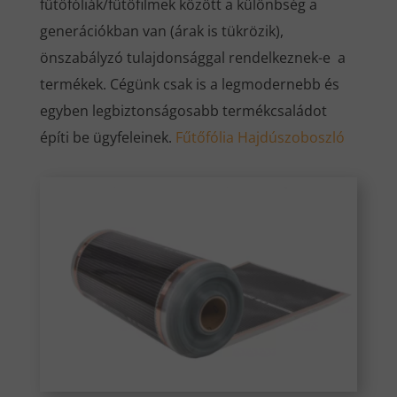
fűtőfóliák/fűtőfilmek között a különbség a
generációkban van (árak is tükrözik),
önszabályzó tulajdonsággal rendelkeznek-e a
termékek. Cégünk csak is a legmodernebb és
egyben legbiztonságosabb termékcsaládot
építi be ügyfeleinek.
Fűtőfólia Hajdúszoboszló