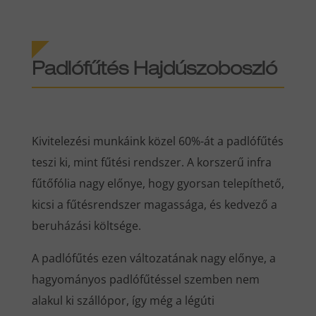
Padlófűtés Hajdúszoboszló
Kivitelezési munkáink közel 60%-át a padlófűtés
teszi ki, mint fűtési rendszer. A korszerű infra
fűtőfólia nagy előnye, hogy gyorsan telepíthető,
kicsi a fűtésrendszer magassága, és kedvező a
beruházási költsége.
A padlófűtés ezen változatának nagy előnye, a
hagyományos padlófűtéssel szemben nem
alakul ki szállópor, így még a légúti