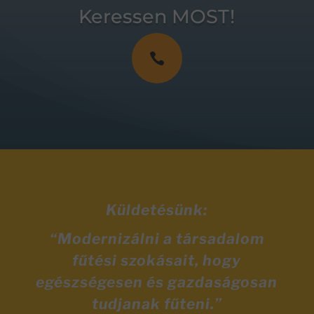
Keressen MOST!

Küldetésünk:
“Modernizálni a társadalom
fűtési szokásait, hogy
egészségesen és gazdaságosan
tudjanak fűteni.”