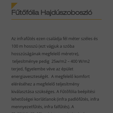
Fűtőfólia
Hajdúszoboszló
Az infrafűtés ezen családja fél méter széles és
100 m hosszú (ezt vágjuk a szóba
hosszúságának megfelelő méretre),
teljesítménye pedig 25w/m2 – 400 W/m2
terjed, figyelembe véve az épület
energiaveszteségét. A megfelelő komfort
eléréséhez a megfelelő teljesítmény
kiválasztása szükséges. A Fűtőfólia beépítési
lehetőségei korlátlanok (infra padlófűtés, infra
mennyezetfűtés, infra falfűtés). A