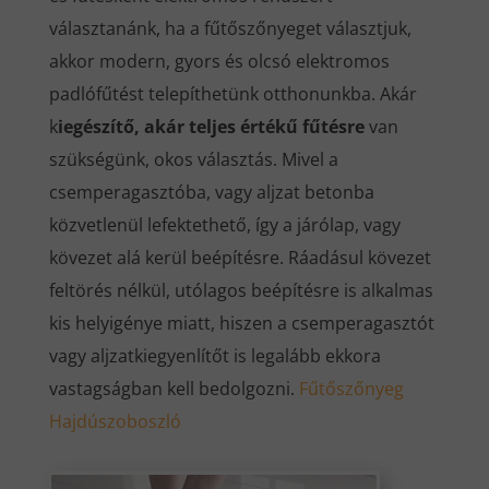
választanánk, ha a fűtőszőnyeget választjuk,
akkor modern, gyors és olcsó elektromos
padlófűtést telepíthetünk otthonunkba. Akár
k
iegészítő, akár teljes értékű fűtésre
van
szükségünk, okos választás. Mivel a
csemperagasztóba, vagy aljzat betonba
közvetlenül lefektethető, így a járólap, vagy
kövezet alá kerül beépítésre. Ráadásul kövezet
feltörés nélkül, utólagos beépítésre is alkalmas
kis helyigénye miatt, hiszen a csemperagasztót
vagy aljzatkiegyenlítőt is legalább ekkora
vastagságban kell bedolgozni.
Fűtőszőnyeg
Hajdúszoboszló