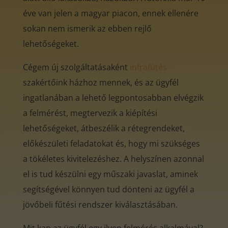
éve van jelen a magyar piacon, ennek ellenére
sokan nem ismerik az ebben rejlő
lehetőségeket.
Cégem új szolgáltatásaként
infrafűtés
szakértőink házhoz mennek, és az ügyfél
ingatlanában a lehető legpontosabban elvégzik
a felmérést, megtervezik a kiépítési
lehetőségeket, átbeszélik a rétegrendeket,
előkészületi feladatokat és, hogy mi szükséges
a tökéletes kivitelezéshez. A helyszínen azonnal
el is tud készülni egy műszaki javaslat, aminek
segítségével könnyen tud dönteni az ügyfél a
jövőbeli fűtési rendszer kiválasztásában.