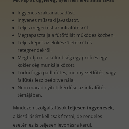
Mit kap az ügyfél egy ilyen felmérés alkalmával?
Ingyenes szaktanácsadást.
Ingyenes műszaki javaslatot.
Teljes megértést az infrafűtésről.
Megtapasztalja a fűtőfóliát működés közben.
Teljes képet az előkészületekről és
rétegrendekről.
Megtudja mi a különbség egy profi és egy
kokler cég munkája között.
Tudni fogja padlófűtés, mennyezetfűtés, vagy
falfűtés lesz beépítve nála.
Nem marad nyitott kérdése az infrafűtés
témájában.
Mindezen szolgáltatások
teljesen ingyenesek
,
a kiszállásért kell csak fizetni, de rendelés
esetén ez is teljesen levonásra kerül.