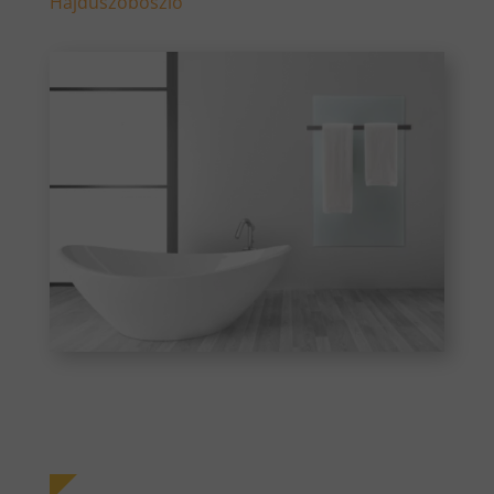
Hajdúszoboszló