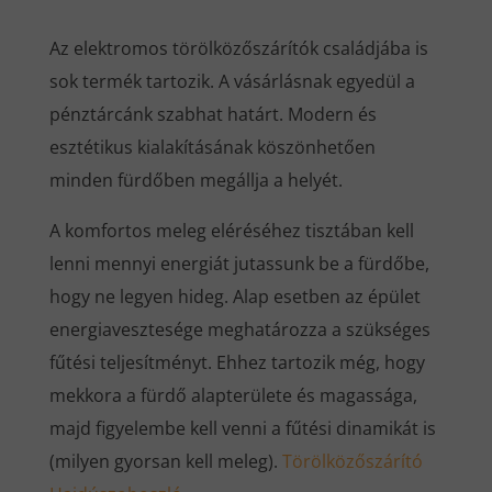
Az elektromos törölközőszárítók családjába is
sok termék tartozik. A vásárlásnak egyedül a
pénztárcánk szabhat határt. Modern és
esztétikus kialakításának köszönhetően
minden fürdőben megállja a helyét.
A komfortos meleg eléréséhez tisztában kell
lenni mennyi energiát jutassunk be a fürdőbe,
hogy ne legyen hideg. Alap esetben az épület
energiavesztesége meghatározza a szükséges
fűtési teljesítményt. Ehhez tartozik még, hogy
mekkora a fürdő alapterülete és magassága,
majd figyelembe kell venni a fűtési dinamikát is
(milyen gyorsan kell meleg).
Törölközőszárító