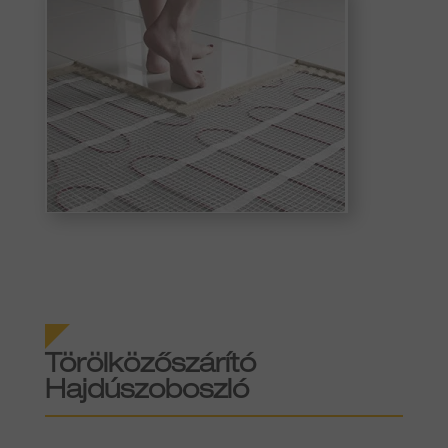
Törölközőszárító
Hajdúszoboszló