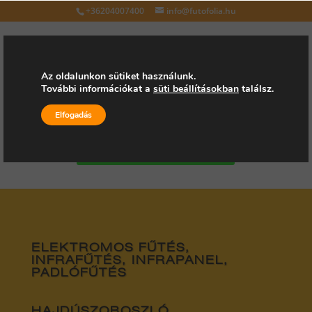
+36204007400
info@futofolia.hu
Az oldalunkon sütiket használunk.
További információkat a
süti beállításokban
találsz.
Válasszon oldalt
Elfogadás
Kérjen árajánlatot
ELEKTROMOS FŰTÉS,
INFRAFŰTÉS, INFRAPANEL,
PADLÓFŰTÉS