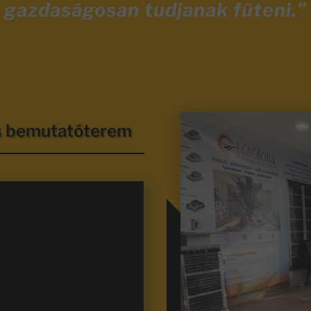
gazdaságosan tudjanak fűteni.”
és bemutatóterem