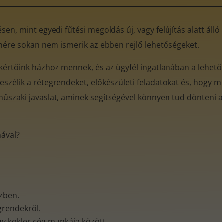
en, mint egyedi fűtési megoldás új, vagy felújítás alatt áll
enére sokan nem ismerik az ebben rejlő lehetőségeket.
akértőink házhoz mennek, és az ügyfél ingatlanában a lehető
eszélik a rétegrendeket, előkészületi feladatokat és, hogy mi
műszaki javaslat, aminek segítségével könnyen tud dönteni az
mával?
özben.
egrendekről.
gy kokler cég munkája között.