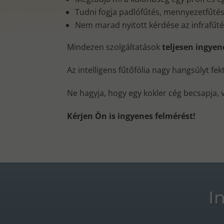
Tudni fogja padlófűtés, mennyezetfűtés, 
Nem marad nyitott kérdése az infrafűt
Mindezen szolgáltatások
teljesen ingye
Az intelligens fűtőfólia nagy hangsúlyt fe
Ne hagyja, hogy egy kokler cég becsapja, 
Kérjen Ön is ingyenes felmérést!
I