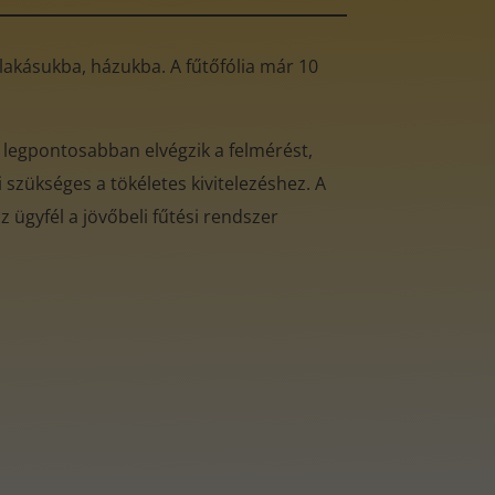
ó lakásukba, házukba. A fűtőfólia már 10
 legpontosabban elvégzik a felmérést,
 szükséges a tökéletes kivitelezéshez. A
 ügyfél a jövőbeli fűtési rendszer