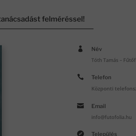
anácsadást felméréssel!

Név
Tóth Tamás – Fűtőf

Telefon
Központi telefon

Email
info@futofolia.hu

Település