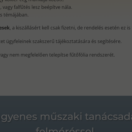
vagy falfűtés lesz beépítve nála.
és témájában.
nesek
, a kiszállásért kell csak fizetni, de rendelés esetén ez i
ktet ügyfeleinek szakszerű tájékoztatására és segítésére.
vagy nem megfelelően telepítse fűtőfólia rendszerét.
ngyenes műszaki tanácsad
felméréssel.