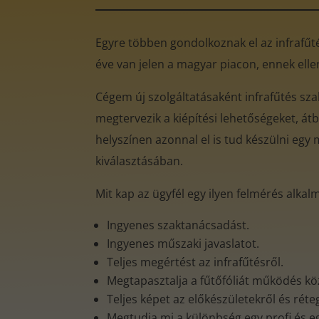
Egyre többen gondolkoznak el az infrafűtés
éve van jelen a magyar piacon, ennek ell
Cégem új szolgáltatásaként infrafűtés sz
megtervezik a kiépítési lehetőségeket, átb
helyszínen azonnal el is tud készülni egy 
kiválasztásában.
Mit kap az ügyfél egy ilyen felmérés alkal
Ingyenes szaktanácsadást.
Ingyenes műszaki javaslatot.
Teljes megértést az infrafűtésről.
Megtapasztalja a fűtőfóliát működés k
Teljes képet az előkészületekről és rét
Megtudja mi a különbség egy profi és e