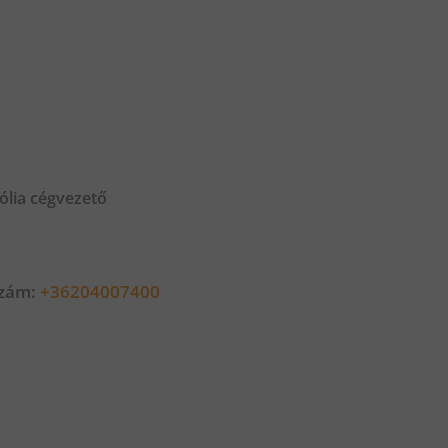
ólia cégvezető
szám:
+36204007400