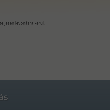
s teljesen levonásra kerül.
ás