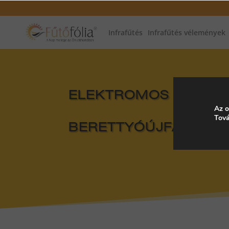
Infrafűtés
Infrafűtés vélemények
ELEKTROMOS FŰTÉS, 
Az o
Tová
BERETTYÓÚJFALU, 