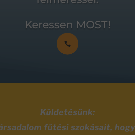
Keressen MOST!

Küldetésünk:
társadalom fűtési szokásait, hog