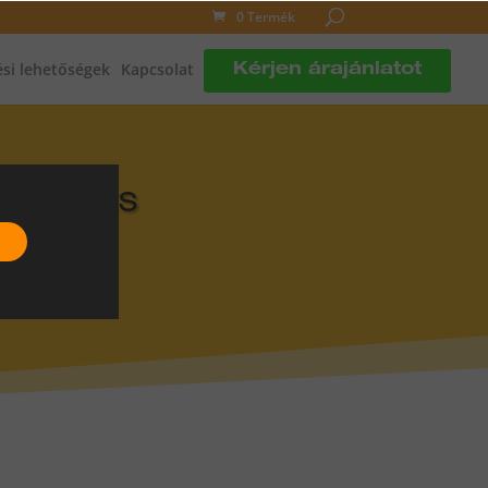
0 Termék
si lehetőségek
Kapcsolat
Kérjen árajánlatot
DLÓFŰTÉS