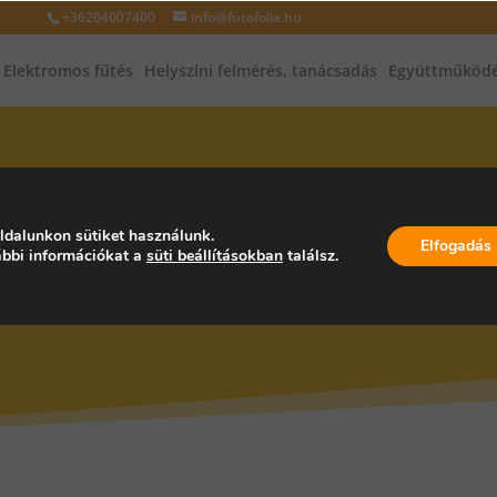
+36204007400
info@futofolia.hu
Elektromos fűtés
Helyszíni felmérés, tanácsadás
Együttműködé
INFRAFŰTÉS, INFRAPANEL, PA
ldalunkon sütiket használunk.
Elfogadás
bbi információkat a
süti beállításokban
találsz.
MAGYARORSZÁG