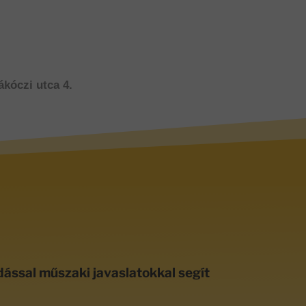
ákóczi utca 4.
dással műszaki javaslatokkal segít