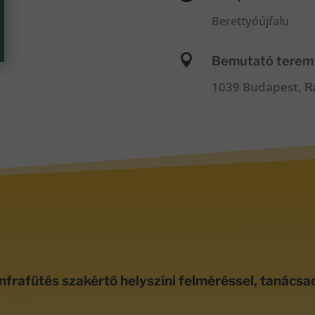
Berettyóújfalu

Bemutató terem
1039 Budapest,
R
nfrafűtés szakértő helyszíni felméréssel, tanácsa