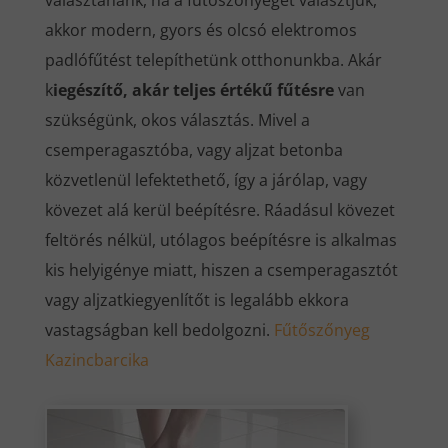
választanánk, ha a fűtőszőnyeget választjuk,
akkor modern, gyors és olcsó elektromos
padlófűtést telepíthetünk otthonunkba. Akár
k
iegészítő, akár teljes értékű fűtésre
van
szükségünk, okos választás. Mivel a
csemperagasztóba, vagy aljzat betonba
közvetlenül lefektethető, így a járólap, vagy
kövezet alá kerül beépítésre. Ráadásul kövezet
feltörés nélkül, utólagos beépítésre is alkalmas
kis helyigénye miatt, hiszen a csemperagasztót
vagy aljzatkiegyenlítőt is legalább ekkora
vastagságban kell bedolgozni.
Fűtőszőnyeg
Kazincbarcika