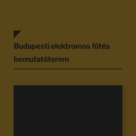
Budapesti elektromos fűtés
bemutatóterem