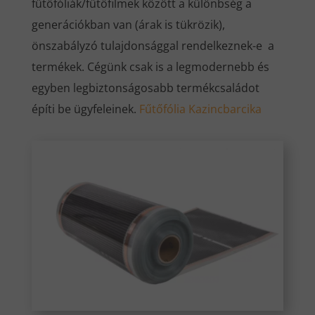
fűtőfóliák/fűtőfilmek között a különbség a
generációkban van (árak is tükrözik),
önszabályzó tulajdonsággal rendelkeznek-e a
termékek. Cégünk csak is a legmodernebb és
egyben legbiztonságosabb termékcsaládot
építi be ügyfeleinek.
Fűtőfólia Kazincbarcika