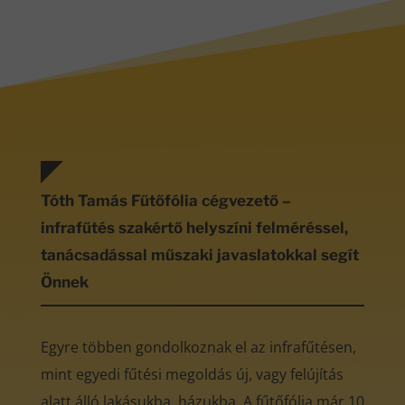
Tóth Tamás Fűtőfólia cégvezető –
infrafűtés szakértő helyszíni felméréssel,
tanácsadással műszaki javaslatokkal segít
Önnek
Egyre többen gondolkoznak el az infrafűtésen,
mint egyedi fűtési megoldás új, vagy felújítás
alatt álló lakásukba, házukba. A fűtőfólia már 10