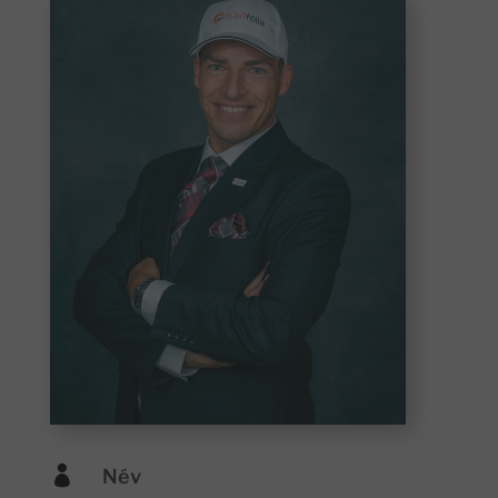

Név