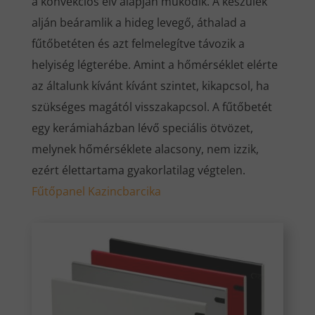
a konvekciós elv alapján működik. A készülék
alján beáramlik a hideg levegő, áthalad a
fűtőbetéten és azt felmelegítve távozik a
helyiség légterébe. Amint a hőmérséklet elérte
az általunk kívánt kívánt szintet, kikapcsol, ha
szükséges magától visszakapcsol. A fűtőbetét
egy kerámiaházban lévő speciális ötvözet,
melynek hőmérséklete alacsony, nem izzik,
ezért élettartama gyakorlatilag végtelen.
Fűtőpanel Kazincbarcika