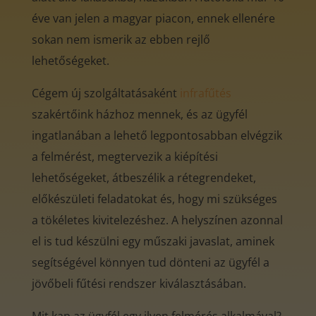
éve van jelen a magyar piacon, ennek ellenére
sokan nem ismerik az ebben rejlő
lehetőségeket.
Cégem új szolgáltatásaként
infrafűtés
szakértőink házhoz mennek, és az ügyfél
ingatlanában a lehető legpontosabban elvégzik
a felmérést, megtervezik a kiépítési
lehetőségeket, átbeszélik a rétegrendeket,
előkészületi feladatokat és, hogy mi szükséges
a tökéletes kivitelezéshez. A helyszínen azonnal
el is tud készülni egy műszaki javaslat, aminek
segítségével könnyen tud dönteni az ügyfél a
jövőbeli fűtési rendszer kiválasztásában.