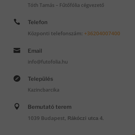
Tóth Tamás – Fűtőfólia cégvezető

Telefon
Központi telefonszám:
+36204007400

Email
info@futofolia.hu

Település
Kazincbarcika

Bemutató terem
1039 Budapest,
Rákóczi utca 4.