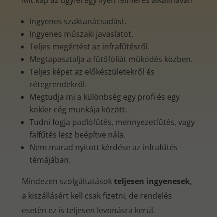
Mit kap az ügyfél egy ilyen felmérés alkalmával?
Ingyenes szaktanácsadást.
Ingyenes műszaki javaslatot.
Teljes megértést az infrafűtésről.
Megtapasztalja a fűtőfóliát működés közben.
Teljes képet az előkészületekről és
rétegrendekről.
Megtudja mi a különbség egy profi és egy
kokler cég munkája között.
Tudni fogja padlófűtés, mennyezetfűtés, vagy
falfűtés lesz beépítve nála.
Nem marad nyitott kérdése az infrafűtés
témájában.
Mindezen szolgáltatások
teljesen ingyenesek
,
a kiszállásért kell csak fizetni, de rendelés
esetén ez is teljesen levonásra kerül.