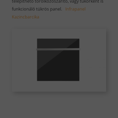
telepíthető törölközőszárító, vagy tükörként is
funkcionáló tükrös panel.
Infrapanel
Kazincbarcika