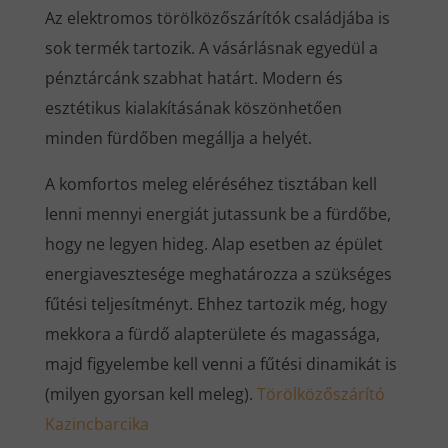
Az elektromos törölközőszárítók családjába is
sok termék tartozik. A vásárlásnak egyedül a
pénztárcánk szabhat határt. Modern és
esztétikus kialakításának köszönhetően
minden fürdőben megállja a helyét.
A komfortos meleg eléréséhez tisztában kell
lenni mennyi energiát jutassunk be a fürdőbe,
hogy ne legyen hideg. Alap esetben az épület
energiavesztesége meghatározza a szükséges
fűtési teljesítményt. Ehhez tartozik még, hogy
mekkora a fürdő alapterülete és magassága,
majd figyelembe kell venni a fűtési dinamikát is
(milyen gyorsan kell meleg).
Törölközőszárító
Kazincbarcika