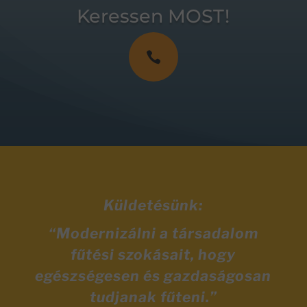
Keressen MOST!

Küldetésünk:
“Modernizálni a társadalom
fűtési szokásait, hogy
egészségesen és gazdaságosan
tudjanak fűteni.”