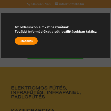
+36204007400
info@futofolia.hu
Az oldalunkon sütiket használunk.
További információkat a
süti beállításokban
találsz.
Válasszon oldalt
Elfogadás
Kérjen árajánlatot
ELEKTROMOS FŰTÉS,
INFRAFŰTÉS, INFRAPANEL,
PADLÓFŰTÉS