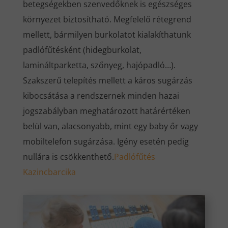
betegségekben szenvedőknek is egészséges
környezet biztosítható. Megfelelő rétegrend
mellett, bármilyen burkolatot kialakíthatunk
padlófűtésként (hidegburkolat,
lamináltparketta, szőnyeg, hajópadló…).
Szakszerű telepítés mellett a káros sugárzás
kibocsátása a rendszernek minden hazai
jogszabályban meghatározott határértéken
belül van, alacsonyabb, mint egy baby őr vagy
mobiltelefon sugárzása. Igény esetén pedig
nullára is csökkenthető.
Padlófűtés
Kazincbarcika