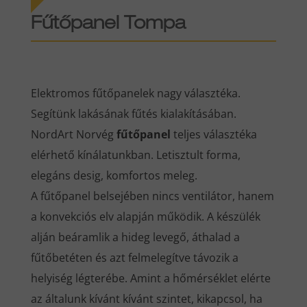
Fűtőpanel Tompa
Elektromos fűtőpanelek nagy választéka.
Segítünk lakásának fűtés kialakításában.
NordArt Norvég
fűtőpanel
teljes választéka
elérhető kínálatunkban. Letisztult forma,
elegáns desig, komfortos meleg.
A fűtőpanel belsejében nincs ventilátor, hanem
a konvekciós elv alapján működik. A készülék
alján beáramlik a hideg levegő, áthalad a
fűtőbetéten és azt felmelegítve távozik a
helyiség légterébe. Amint a hőmérséklet elérte
az általunk kívánt kívánt szintet, kikapcsol, ha