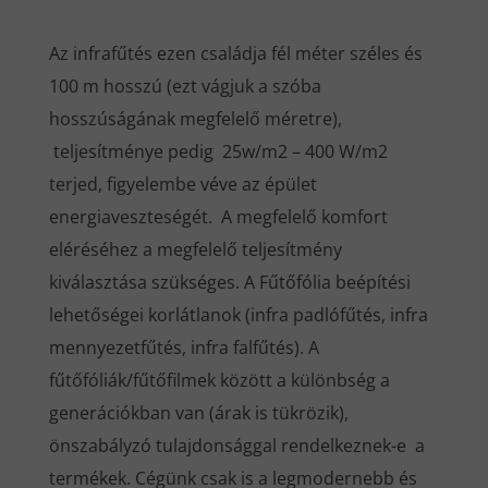
Az infrafűtés ezen családja fél méter széles és
100 m hosszú (ezt vágjuk a szóba
hosszúságának megfelelő méretre),
teljesítménye pedig 25w/m2 – 400 W/m2
terjed, figyelembe véve az épület
energiaveszteségét. A megfelelő komfort
eléréséhez a megfelelő teljesítmény
kiválasztása szükséges. A Fűtőfólia beépítési
lehetőségei korlátlanok (infra padlófűtés, infra
mennyezetfűtés, infra falfűtés). A
fűtőfóliák/fűtőfilmek között a különbség a
generációkban van (árak is tükrözik),
önszabályzó tulajdonsággal rendelkeznek-e a
termékek. Cégünk csak is a legmodernebb és