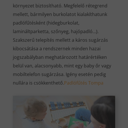
környezet biztosítható. Megfelelő rétegrend
mellett, bármilyen burkolatot kialakíthatunk
padlófűtésként (hidegburkolat,
lamináltparketta, szőnyeg, hajópadló…).
Szakszerű telepítés mellett a káros sugárzás
kibocsátása a rendszernek minden hazai
jogszabályban meghatározott határértéken
belül van, alacsonyabb, mint egy baby őr vagy
mobiltelefon sugárzása. Igény esetén pedig
nullára is csökkenthető.
Padlófűtés Tompa