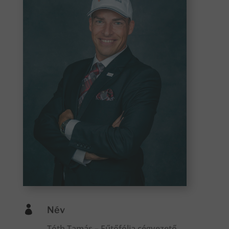

Név
Tóth Tamás – Fűtőfólia cégvezető