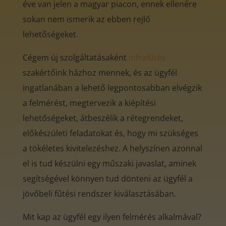
éve van jelen a magyar piacon, ennek ellenére
sokan nem ismerik az ebben rejlő
lehetőségeket.
Cégem új szolgáltatásaként
infrafűtés
szakértőink házhoz mennek, és az ügyfél
ingatlanában a lehető legpontosabban elvégzik
a felmérést, megtervezik a kiépítési
lehetőségeket, átbeszélik a rétegrendeket,
előkészületi feladatokat és, hogy mi szükséges
a tökéletes kivitelezéshez. A helyszínen azonnal
el is tud készülni egy műszaki javaslat, aminek
segítségével könnyen tud dönteni az ügyfél a
jövőbeli fűtési rendszer kiválasztásában.
Mit kap az ügyfél egy ilyen felmérés alkalmával?