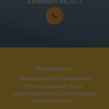
Keressen MOST!

Küldetésünk:
“Modernizálni a társadalom
fűtési szokásait, hogy
egészségesen és gazdaságosan
tudjanak fűteni.”