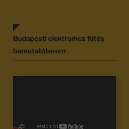
Budapesti elektromos fűtés
bemutatóterem