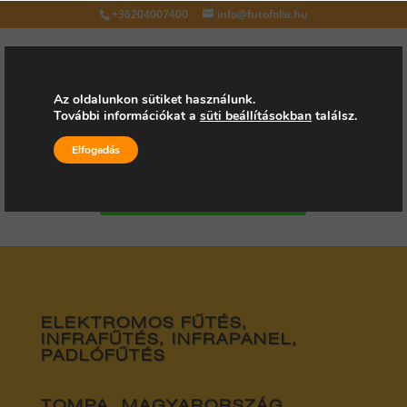
+36204007400
info@futofolia.hu
Az oldalunkon sütiket használunk.
További információkat a
süti beállításokban
találsz.
Válasszon oldalt
Elfogadás
Kérjen árajánlatot
ELEKTROMOS FŰTÉS,
INFRAFŰTÉS, INFRAPANEL,
PADLÓFŰTÉS