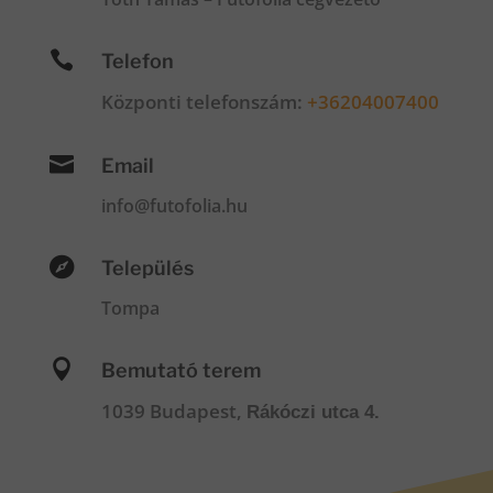

Telefon
Központi telefonszám:
+36204007400

Email
info@futofolia.hu

Település
Tompa

Bemutató terem
1039 Budapest,
Rákóczi utca 4.