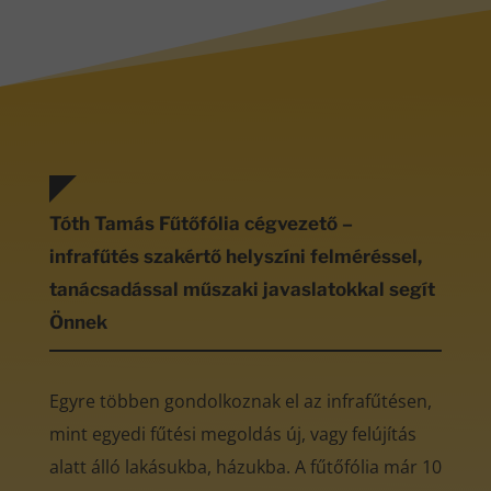
Tóth Tamás Fűtőfólia cégvezető –
infrafűtés szakértő helyszíni felméréssel,
tanácsadással műszaki javaslatokkal segít
Önnek
Egyre többen gondolkoznak el az infrafűtésen,
mint egyedi fűtési megoldás új, vagy felújítás
alatt álló lakásukba, házukba. A fűtőfólia már 10