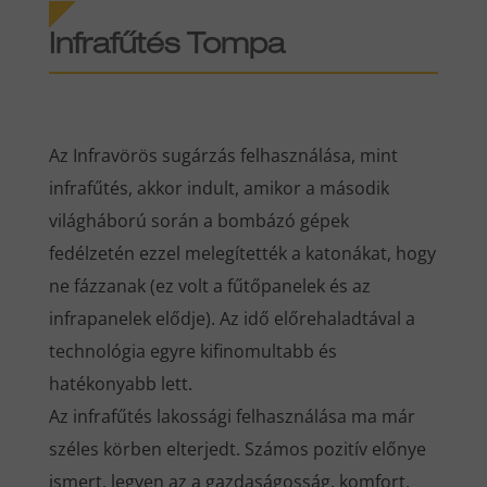
Infrafűtés Tompa
Az Infravörös sugárzás felhasználása, mint
infrafűtés, akkor indult, amikor a második
világháború során a bombázó gépek
fedélzetén ezzel melegítették a katonákat, hogy
ne fázzanak (ez volt a fűtőpanelek és az
infrapanelek elődje). Az idő előrehaladtával a
technológia egyre kifinomultabb és
hatékonyabb lett.
Az infrafűtés lakossági felhasználása ma már
széles körben elterjedt. Számos pozitív előnye
ismert, legyen az a gazdaságosság, komfort,