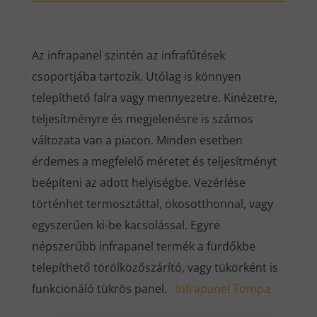
Az infrapanel szintén az infrafűtések
csoportjába tartozik. Utólag is könnyen
telepíthető falra vagy mennyezetre. Kinézetre,
teljesítményre és megjelenésre is számos
változata van a piacon. Minden esetben
érdemes a megfelelő méretet és teljesítményt
beépíteni az adott helyiségbe. Vezérlése
történhet termosztáttal, okosotthonnal, vagy
egyszerűen ki-be kacsolással. Egyre
népszerűbb infrapanel termék a fürdőkbe
telepíthető törölközőszárító, vagy tükörként is
funkcionáló tükrös panel.
Infrapanel Tompa