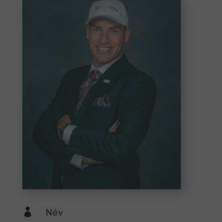

Név