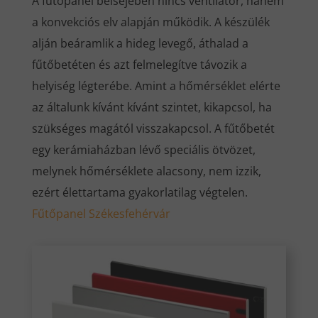
A fűtőpanel belsejében nincs ventilátor, hanem
a konvekciós elv alapján működik. A készülék
alján beáramlik a hideg levegő, áthalad a
fűtőbetéten és azt felmelegítve távozik a
helyiség légterébe. Amint a hőmérséklet elérte
az általunk kívánt kívánt szintet, kikapcsol, ha
szükséges magától visszakapcsol. A fűtőbetét
egy kerámiaházban lévő speciális ötvözet,
melynek hőmérséklete alacsony, nem izzik,
ezért élettartama gyakorlatilag végtelen.
Fűtőpanel Székesfehérvár