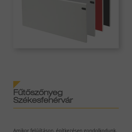
Fűtőszőnyeg
Székesfehérvár
Amikor felújításon, építkezésen gondolkodunk,