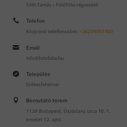
Tóth Tamás – Fűtőfólia cégvezető

Telefon
Központi telefonszám:
+36204007400

Email
info@futofolia.hu

Település
Székesfehérvár

Bemutató terem
1138 Budapest, Úszódaru utca 10. 1.
emelet 12. ajtó