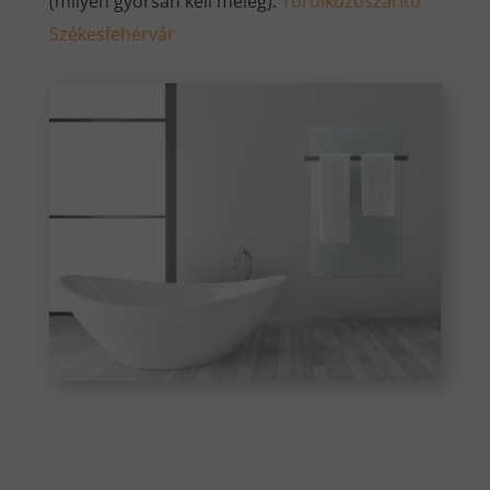
(milyen gyorsan kell meleg).
Törölközőszárító
Székesfehérvár