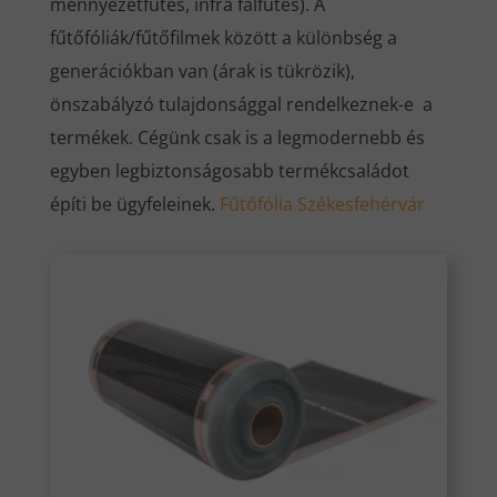
mennyezetfűtés, infra falfűtés). A
fűtőfóliák/fűtőfilmek között a különbség a
generációkban van (árak is tükrözik),
önszabályzó tulajdonsággal rendelkeznek-e a
termékek. Cégünk csak is a legmodernebb és
egyben legbiztonságosabb termékcsaládot
építi be ügyfeleinek.
Fűtőfólia Székesfehérvár