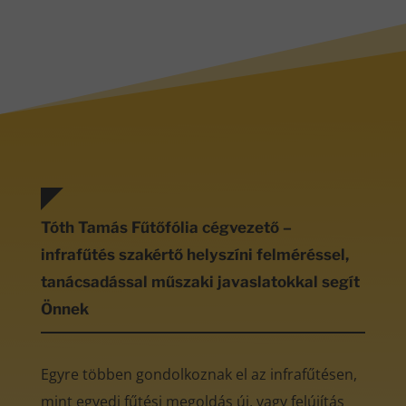
Tóth Tamás Fűtőfólia cégvezető –
infrafűtés szakértő helyszíni felméréssel,
tanácsadással műszaki javaslatokkal segít
Önnek
Egyre többen gondolkoznak el az infrafűtésen,
mint egyedi fűtési megoldás új, vagy felújítás