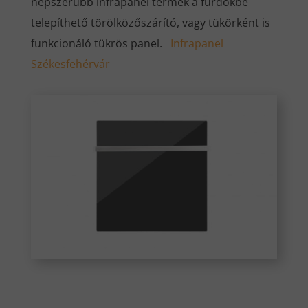
népszerűbb infrapanel termék a fürdőkbe
telepíthető törölközőszárító, vagy tükörként is
funkcionáló tükrös panel.
Infrapanel
Székesfehérvár