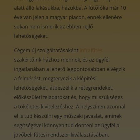
alatt álló lakásukba, házukba. A fűtőfólia már 10
éve van jelen a magyar piacon, ennek ellenére
sokan nem ismerik az ebben rejlő
lehetőségeket.
Cégem új szolgáltatásaként
infrafűtés
szakértőink házhoz mennek, és az ügyfél
ingatlanában a lehető legpontosabban elvégzik
a felmérést, megtervezik a kiépítési
lehetőségeket, átbeszélik a rétegrendeket,
előkészületi feladatokat és, hogy mi szükséges
a tökéletes kivitelezéshez. A helyszínen azonnal
el is tud készülni egy műszaki javaslat, aminek
segítségével könnyen tud dönteni az ügyfél a
jövőbeli fűtési rendszer kiválasztásában.