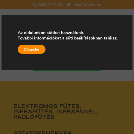
+36204007400
info@futofolia.hu
Az oldalunkon sütiket használunk.
További információkat a
süti beállításokban
találsz.
Válasszon oldalt
Elfogadás
Kérjen árajánlatot
ELEKTROMOS FŰTÉS,
INFRAFŰTÉS, INFRAPANEL,
PADLÓFŰTÉS