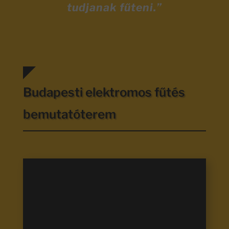
tudjanak fűteni.”
Budapesti elektromos fűtés
bemutatóterem