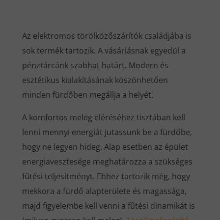
Az elektromos törölközőszárítók családjába is
sok termék tartozik. A vásárlásnak egyedül a
pénztárcánk szabhat határt. Modern és
esztétikus kialakításának köszönhetően
minden fürdőben megállja a helyét.
A komfortos meleg eléréséhez tisztában kell
lenni mennyi energiát jutassunk be a fürdőbe,
hogy ne legyen hideg. Alap esetben az épület
energiavesztesége meghatározza a szükséges
fűtési teljesítményt. Ehhez tartozik még, hogy
mekkora a fürdő alapterülete és magassága,
majd figyelembe kell venni a fűtési dinamikát is