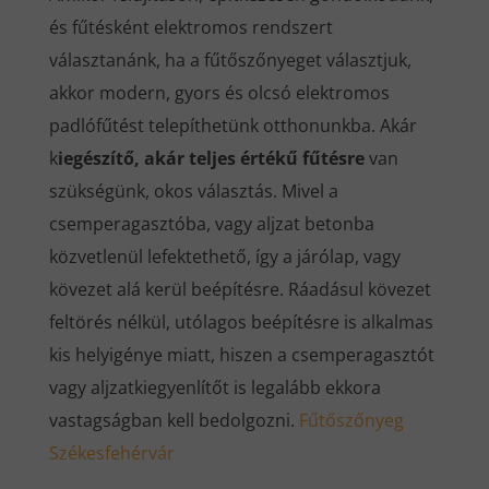
és fűtésként elektromos rendszert
választanánk, ha a fűtőszőnyeget választjuk,
akkor modern, gyors és olcsó elektromos
padlófűtést telepíthetünk otthonunkba. Akár
k
iegészítő, akár teljes értékű fűtésre
van
szükségünk, okos választás. Mivel a
csemperagasztóba, vagy aljzat betonba
közvetlenül lefektethető, így a járólap, vagy
kövezet alá kerül beépítésre. Ráadásul kövezet
feltörés nélkül, utólagos beépítésre is alkalmas
kis helyigénye miatt, hiszen a csemperagasztót
vagy aljzatkiegyenlítőt is legalább ekkora
vastagságban kell bedolgozni.
Fűtőszőnyeg
Székesfehérvár