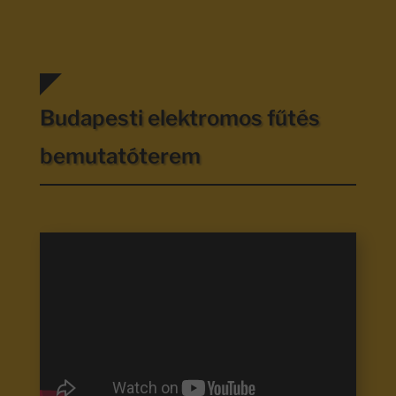
Budapesti elektromos fűtés
bemutatóterem