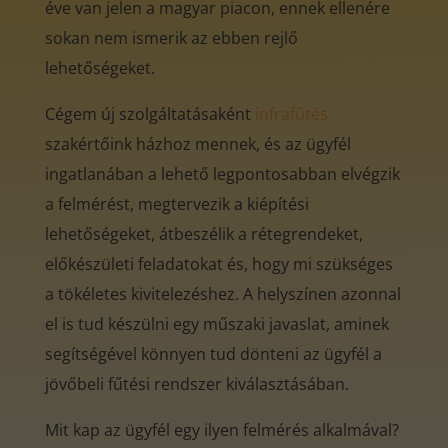
éve van jelen a magyar piacon, ennek ellenére
sokan nem ismerik az ebben rejlő
lehetőségeket.
Cégem új szolgáltatásaként
infrafűtés
szakértőink házhoz mennek, és az ügyfél
ingatlanában a lehető legpontosabban elvégzik
a felmérést, megtervezik a kiépítési
lehetőségeket, átbeszélik a rétegrendeket,
előkészületi feladatokat és, hogy mi szükséges
a tökéletes kivitelezéshez. A helyszínen azonnal
el is tud készülni egy műszaki javaslat, aminek
segítségével könnyen tud dönteni az ügyfél a
jövőbeli fűtési rendszer kiválasztásában.
Mit kap az ügyfél egy ilyen felmérés alkalmával?