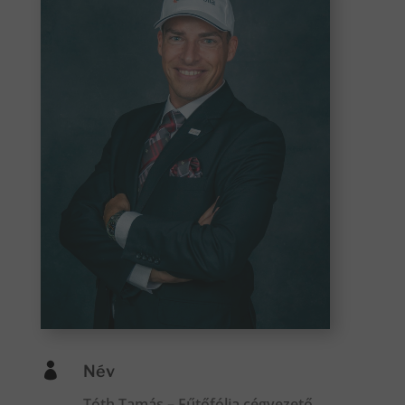

Név
Tóth Tamás – Fűtőfólia cégvezető