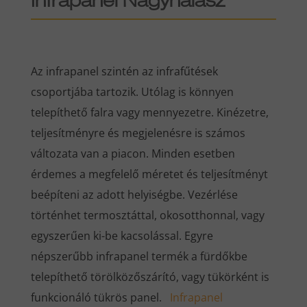
Infrapanel Nagyhalász
Az infrapanel szintén az infrafűtések
csoportjába tartozik. Utólag is könnyen
telepíthető falra vagy mennyezetre. Kinézetre,
teljesítményre és megjelenésre is számos
változata van a piacon. Minden esetben
érdemes a megfelelő méretet és teljesítményt
beépíteni az adott helyiségbe. Vezérlése
történhet termosztáttal, okosotthonnal, vagy
egyszerűen ki-be kacsolással. Egyre
népszerűbb infrapanel termék a fürdőkbe
telepíthető törölközőszárító, vagy tükörként is
funkcionáló tükrös panel.
Infrapanel