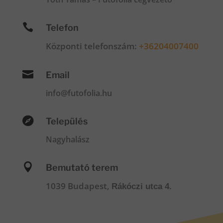

Telefon
Központi telefonszám:
+36204007400

Email
info@futofolia.hu

Település
Nagyhalász

Bemutató terem
1039 Budapest,
Rákóczi utca 4.