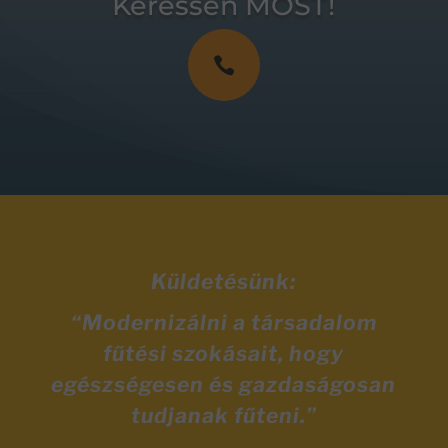
Keressen MOST!

Küldetésünk:
“Modernizálni a társadalom
fűtési szokásait, hogy
egészségesen és gazdaságosan
tudjanak fűteni.”