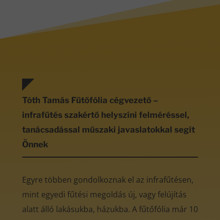
Tóth Tamás Fűtőfólia cégvezető –
infrafűtés szakértő helyszíni felméréssel,
tanácsadással műszaki javaslatokkal segít
Önnek
Egyre többen gondolkoznak el az infrafűtésen,
mint egyedi fűtési megoldás új, vagy felújítás
alatt álló lakásukba, házukba. A fűtőfólia már 10