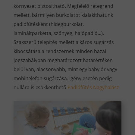
környezet biztosítható. Megfelelő rétegrend
mellett, bármilyen burkolatot kialakíthatunk
padlófűtésként (hidegburkolat,
lamináltparketta, szőnyeg, hajópadló…).
Szakszerű telepítés mellett a káros sugárzás
kibocsátása a rendszernek minden hazai
jogszabályban meghatározott határértéken
belül van, alacsonyabb, mint egy baby őr vagy
mobiltelefon sugárzása. Igény esetén pedig
nullára is csökkenthető.
Padlófűtés Nagyhalász