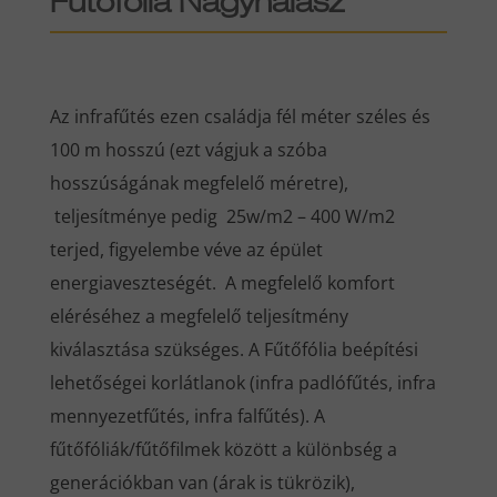
Fűtőfólia Nagyhalász
Az infrafűtés ezen családja fél méter széles és
100 m hosszú (ezt vágjuk a szóba
hosszúságának megfelelő méretre),
teljesítménye pedig 25w/m2 – 400 W/m2
terjed, figyelembe véve az épület
energiaveszteségét. A megfelelő komfort
eléréséhez a megfelelő teljesítmény
kiválasztása szükséges. A Fűtőfólia beépítési
lehetőségei korlátlanok (infra padlófűtés, infra
mennyezetfűtés, infra falfűtés). A
fűtőfóliák/fűtőfilmek között a különbség a
generációkban van (árak is tükrözik),