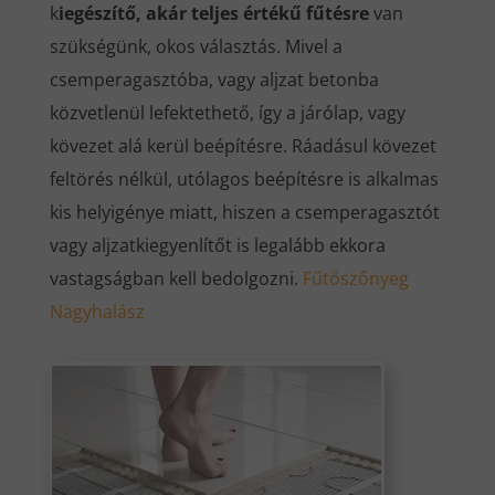
k
iegészítő, akár teljes értékű fűtésre
van
szükségünk, okos választás. Mivel a
csemperagasztóba, vagy aljzat betonba
közvetlenül lefektethető, így a járólap, vagy
kövezet alá kerül beépítésre. Ráadásul kövezet
feltörés nélkül, utólagos beépítésre is alkalmas
kis helyigénye miatt, hiszen a csemperagasztót
vagy aljzatkiegyenlítőt is legalább ekkora
vastagságban kell bedolgozni.
Fűtőszőnyeg
Nagyhalász