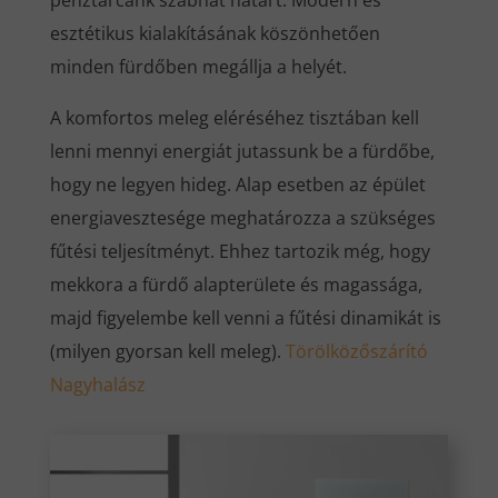
pénztárcánk szabhat határt. Modern és
esztétikus kialakításának köszönhetően
minden fürdőben megállja a helyét.
A komfortos meleg eléréséhez tisztában kell
lenni mennyi energiát jutassunk be a fürdőbe,
hogy ne legyen hideg. Alap esetben az épület
energiavesztesége meghatározza a szükséges
fűtési teljesítményt. Ehhez tartozik még, hogy
mekkora a fürdő alapterülete és magassága,
majd figyelembe kell venni a fűtési dinamikát is
(milyen gyorsan kell meleg).
Törölközőszárító
Nagyhalász