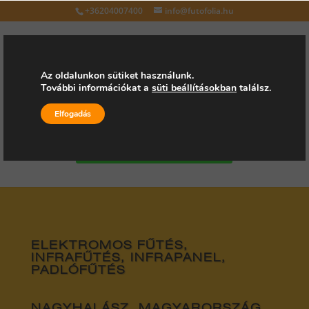
+36204007400
info@futofolia.hu
Az oldalunkon sütiket használunk.
További információkat a
süti beállításokban
találsz.
Válasszon oldalt
Elfogadás
Kérjen árajánlatot
ELEKTROMOS FŰTÉS,
INFRAFŰTÉS, INFRAPANEL,
PADLÓFŰTÉS