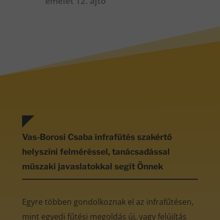
emelet 12. ajtó
Vas-Borosi Csaba infrafűtés szakértő
helyszíni felméréssel, tanácsadással
műszaki javaslatokkal segít Önnek
Egyre többen gondolkoznak el az infrafűtésen,
mint egyedi fűtési megoldás új, vagy felújítás