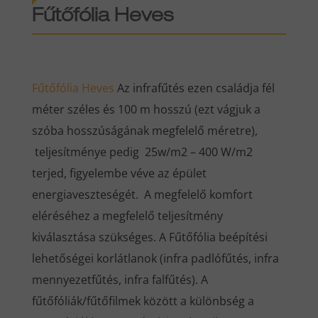
Fűtőfólia
Heves
Fűtőfólia
Heves
Az infrafűtés ezen családja fél
méter széles és 100 m hosszú (ezt vágjuk a
szóba hosszúságának megfelelő méretre),
teljesítménye pedig 25w/m2 – 400 W/m2
terjed, figyelembe véve az épület
energiaveszteségét. A megfelelő komfort
eléréséhez a megfelelő teljesítmény
kiválasztása szükséges. A Fűtőfólia beépítési
lehetőségei korlátlanok (infra padlófűtés, infra
mennyezetfűtés, infra falfűtés). A
fűtőfóliák/fűtőfilmek között a különbség a