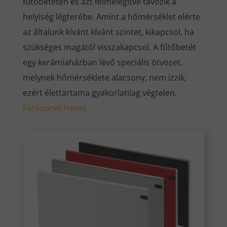
fűtőbetéten és azt felmelegítve távozik a
helyiség légterébe. Amint a hőmérséklet elérte
az általunk kívánt kívánt szintet, kikapcsol, ha
szükséges magától visszakapcsol. A fűtőbetét
egy kerámiaházban lévő speciális ötvözet,
melynek hőmérséklete alacsony, nem izzik,
ezért élettartama gyakorlatilag végtelen.
Fűtőpanel
Heves