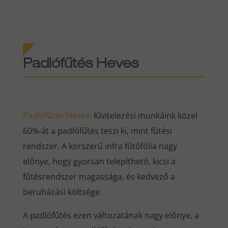
Padlófűtés
Heves
Padlófűtés
Heves
:
Kivitelezési munkáink közel
60%-át a padlófűtés teszi ki, mint fűtési
rendszer. A korszerű infra fűtőfólia nagy
előnye, hogy gyorsan telepíthető, kicsi a
fűtésrendszer magassága, és kedvező a
beruházási költsége.
A padlófűtés ezen változatának nagy előnye, a