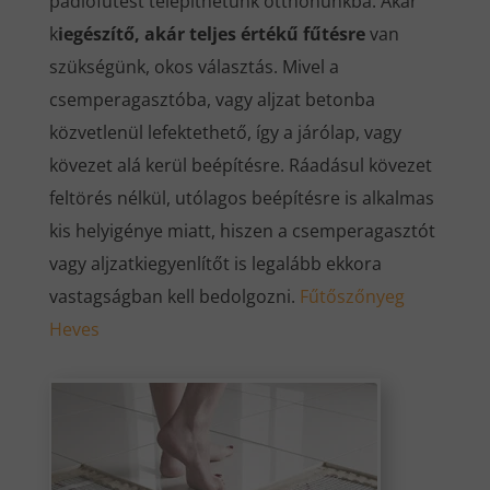
padlófűtést telepíthetünk otthonunkba. Akár
k
iegészítő, akár teljes értékű fűtésre
van
szükségünk, okos választás. Mivel a
csemperagasztóba, vagy aljzat betonba
közvetlenül lefektethető, így a járólap, vagy
kövezet alá kerül beépítésre. Ráadásul kövezet
feltörés nélkül, utólagos beépítésre is alkalmas
kis helyigénye miatt, hiszen a csemperagasztót
vagy aljzatkiegyenlítőt is legalább ekkora
vastagságban kell bedolgozni.
Fűtőszőnyeg
Heves