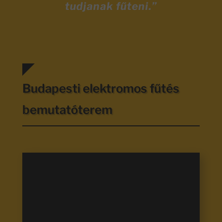
tudjanak fűteni.”
Budapesti elektromos fűtés
bemutatóterem