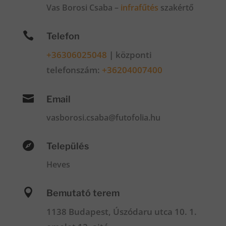
Vas Borosi Csaba –
infrafűtés
szakértő

Telefon
+36306025048
|
központi
telefonszám:
+36204007400

Email
vasborosi.csaba@futofolia.hu

Település
Heves

Bemutató terem
1138 Budapest, Úszódaru utca 10. 1.