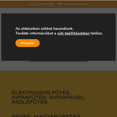
+36204007400
info@futofolia.hu
Az oldalunkon sütiket használunk.
További információkat a
süti beállításokban
találsz.
Válasszon oldalt
Elfogadás
Kérjen árajánlatot
ELEKTROMOS FŰTÉS,
INFRAFŰTÉS, INFRAPANEL,
PADLÓFŰTÉS