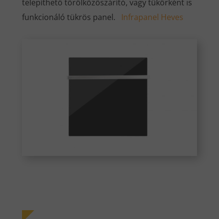
telepíthető törölközőszárító, vagy tükörként is
funkcionáló tükrös panel.
Infrapanel
Heves