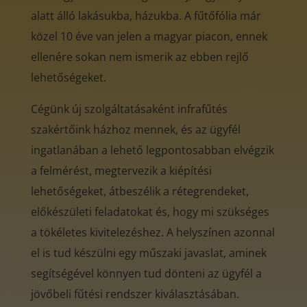
alatt álló lakásukba, házukba. A fűtőfólia már
közel 10 éve van jelen a magyar piacon, ennek
ellenére sokan nem ismerik az ebben rejlő
lehetőségeket.
Cégünk új szolgáltatásaként infrafűtés
szakértőink házhoz mennek, és az ügyfél
ingatlanában a lehető legpontosabban elvégzik
a felmérést, megtervezik a kiépítési
lehetőségeket, átbeszélik a rétegrendeket,
előkészületi feladatokat és, hogy mi szükséges
a tökéletes kivitelezéshez. A helyszínen azonnal
el is tud készülni egy műszaki javaslat, aminek
segítségével könnyen tud dönteni az ügyfél a
jövőbeli fűtési rendszer kiválasztásában.