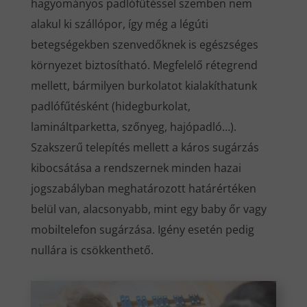
hagyományos padlófűtéssel szemben nem
alakul ki szállópor, így még a légúti
betegségekben szenvedőknek is egészséges
környezet biztosítható. Megfelelő rétegrend
mellett, bármilyen burkolatot kialakíthatunk
padlófűtésként (hidegburkolat,
lamináltparketta, szőnyeg, hajópadló…).
Szakszerű telepítés mellett a káros sugárzás
kibocsátása a rendszernek minden hazai
jogszabályban meghatározott határértéken
belül van, alacsonyabb, mint egy baby őr vagy
mobiltelefon sugárzása. Igény esetén pedig
nullára is csökkenthető.