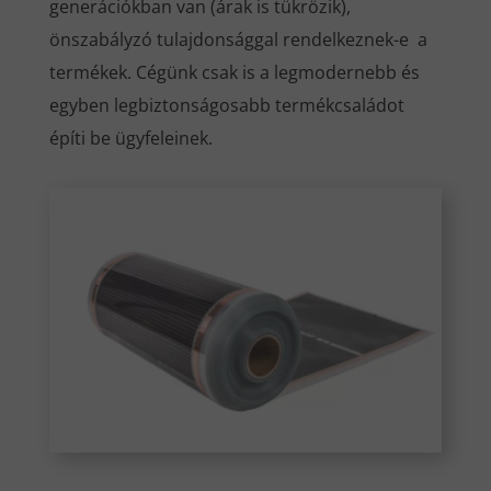
generációkban van (árak is tükrözik),
önszabályzó tulajdonsággal rendelkeznek-e a
termékek. Cégünk csak is a legmodernebb és
egyben legbiztonságosabb termékcsaládot
építi be ügyfeleinek.