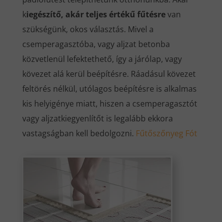
k
iegészítő, akár teljes értékű fűtésre
van
szükségünk, okos választás. Mivel a
csemperagasztóba, vagy aljzat betonba
közvetlenül lefektethető, így a járólap, vagy
kövezet alá kerül beépítésre. Ráadásul kövezet
feltörés nélkül, utólagos beépítésre is alkalmas
kis helyigénye miatt, hiszen a csemperagasztót
vagy aljzatkiegyenlítőt is legalább ekkora
vastagságban kell bedolgozni.
Fűtőszőnyeg Fót