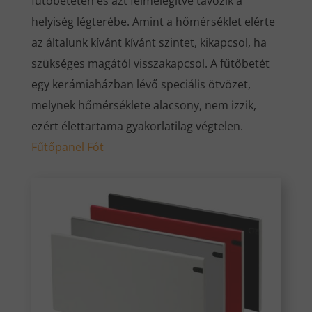
fűtőbetéten és azt felmelegítve távozik a
helyiség légterébe. Amint a hőmérséklet elérte
az általunk kívánt kívánt szintet, kikapcsol, ha
szükséges magától visszakapcsol. A fűtőbetét
egy kerámiaházban lévő speciális ötvözet,
melynek hőmérséklete alacsony, nem izzik,
ezért élettartama gyakorlatilag végtelen.
Fűtőpanel Fót