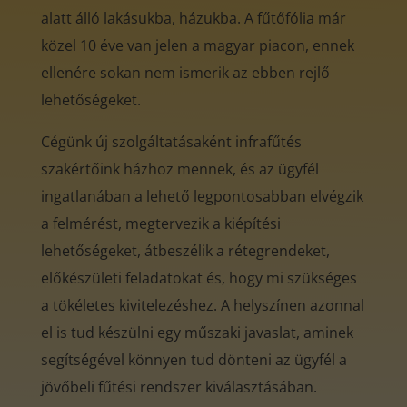
alatt álló lakásukba, házukba. A fűtőfólia már
közel 10 éve van jelen a magyar piacon, ennek
ellenére sokan nem ismerik az ebben rejlő
lehetőségeket.
Cégünk új szolgáltatásaként infrafűtés
szakértőink házhoz mennek, és az ügyfél
ingatlanában a lehető legpontosabban elvégzik
a felmérést, megtervezik a kiépítési
lehetőségeket, átbeszélik a rétegrendeket,
előkészületi feladatokat és, hogy mi szükséges
a tökéletes kivitelezéshez. A helyszínen azonnal
el is tud készülni egy műszaki javaslat, aminek
segítségével könnyen tud dönteni az ügyfél a
jövőbeli fűtési rendszer kiválasztásában.