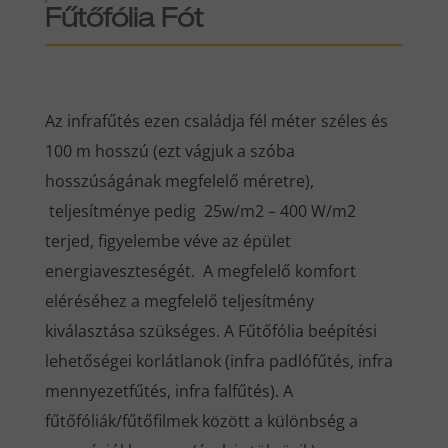
Fűtőfólia Fót
Az infrafűtés ezen családja fél méter széles és
100 m hosszú (ezt vágjuk a szóba
hosszúságának megfelelő méretre),
teljesítménye pedig 25w/m2 – 400 W/m2
terjed, figyelembe véve az épület
energiaveszteségét. A megfelelő komfort
eléréséhez a megfelelő teljesítmény
kiválasztása szükséges. A Fűtőfólia beépítési
lehetőségei korlátlanok (infra padlófűtés, infra
mennyezetfűtés, infra falfűtés). A
fűtőfóliák/fűtőfilmek között a különbség a