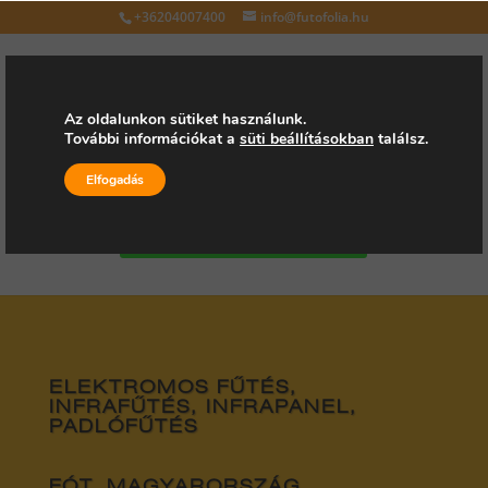
+36204007400
info@futofolia.hu
Az oldalunkon sütiket használunk.
További információkat a
süti beállításokban
találsz.
Válasszon oldalt
Elfogadás
Kérjen árajánlatot
ELEKTROMOS FŰTÉS,
INFRAFŰTÉS, INFRAPANEL,
PADLÓFŰTÉS