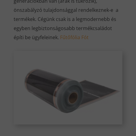
generációkban van (árak is tükrözik),
önszabályzó tulajdonsággal rendelkeznek-e a
termékek. Cégünk csak is a legmodernebb és
egyben legbiztonságosabb termékcsaládot
építi be ügyfeleinek.
Fűtőfólia Fót