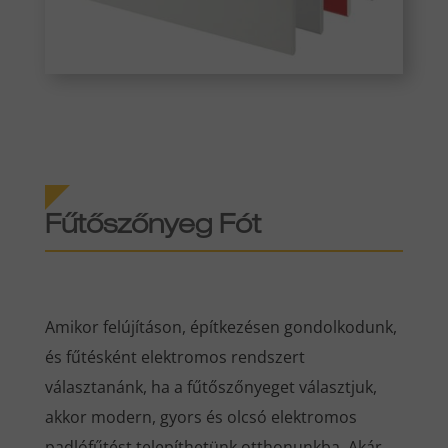
Fűtőszőnyeg Fót
Amikor felújításon, építkezésen gondolkodunk,
és fűtésként elektromos rendszert
választanánk, ha a fűtőszőnyeget választjuk,
akkor modern, gyors és olcsó elektromos
padlófűtést telepíthetünk otthonunkba. Akár