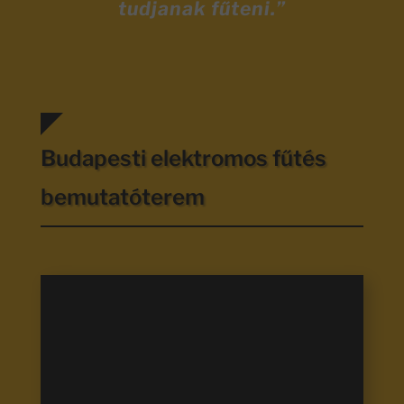
tudjanak fűteni.”
Budapesti elektromos fűtés
bemutatóterem