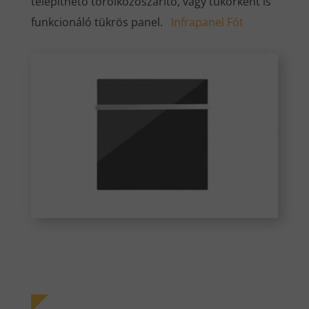
telepíthető törölközőszárító, vagy tükörként is
funkcionáló tükrös panel.
Infrapanel Fót