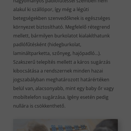
hagyományos padlófűtéssel szemben nem
alakul ki szállópor, így még a légúti
betegségekben szenvedőknek is egészséges
környezet biztosítható. Megfelelő rétegrend
mellett, bármilyen burkolatot kialakíthatunk
padlófűtésként (hidegburkolat,
lamináltparketta, szőnyeg, hajópadló…).
Szakszerű telepítés mellett a káros sugárzás
kibocsátása a rendszernek minden hazai
jogszabályban meghatározott határértéken
belül van, alacsonyabb, mint egy baby őr vagy
mobiltelefon sugárzása. Igény esetén pedig
nullára is csökkenthető.