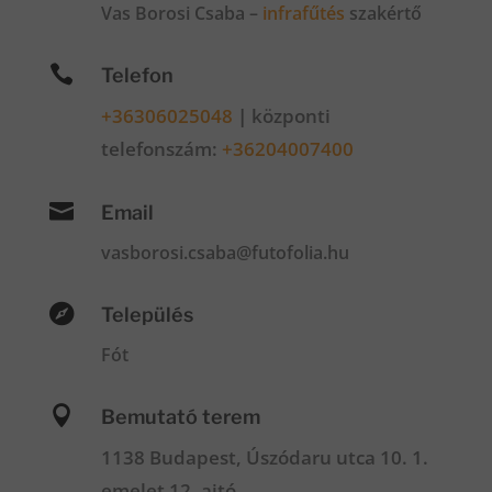
Vas Borosi Csaba –
infrafűtés
szakértő

Telefon
+36306025048
|
központi
telefonszám:
+36204007400

Email
vasborosi.csaba@futofolia.hu

Település
Fót

Bemutató terem
1138 Budapest, Úszódaru utca 10. 1.
emelet 12. ajtó