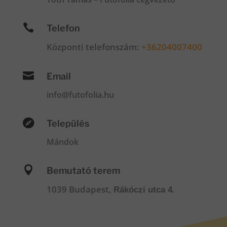

Telefon
Központi telefonszám:
+36204007400

Email
info@futofolia.hu

Település
Mándok

Bemutató terem
1039 Budapest,
Rákóczi utca 4.