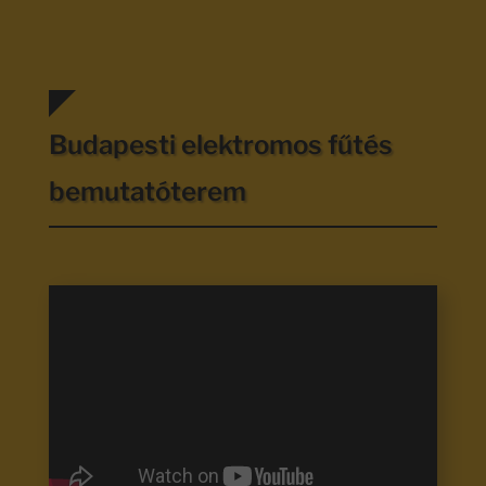
Budapesti elektromos fűtés
bemutatóterem