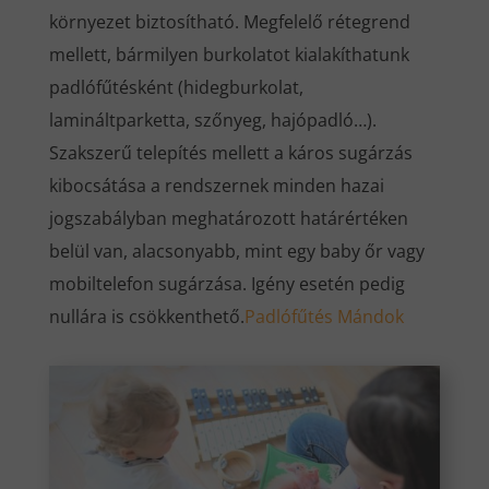
környezet biztosítható. Megfelelő rétegrend
mellett, bármilyen burkolatot kialakíthatunk
padlófűtésként (hidegburkolat,
lamináltparketta, szőnyeg, hajópadló…).
Szakszerű telepítés mellett a káros sugárzás
kibocsátása a rendszernek minden hazai
jogszabályban meghatározott határértéken
belül van, alacsonyabb, mint egy baby őr vagy
mobiltelefon sugárzása. Igény esetén pedig
nullára is csökkenthető.
Padlófűtés Mándok