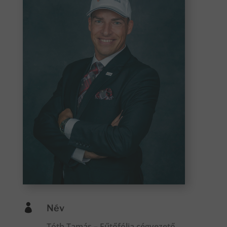

Név
Tóth Tamás – Fűtőfólia cégvezető