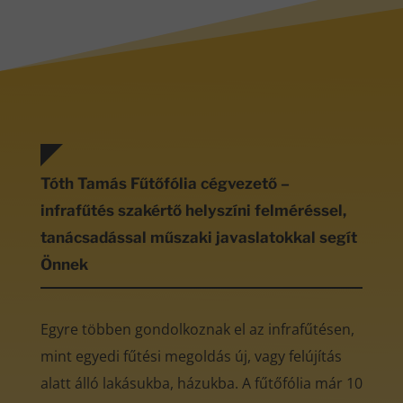
Tóth Tamás Fűtőfólia cégvezető –
infrafűtés szakértő helyszíni felméréssel,
tanácsadással műszaki javaslatokkal segít
Önnek
Egyre többen gondolkoznak el az infrafűtésen,
mint egyedi fűtési megoldás új, vagy felújítás
alatt álló lakásukba, házukba. A fűtőfólia már 10