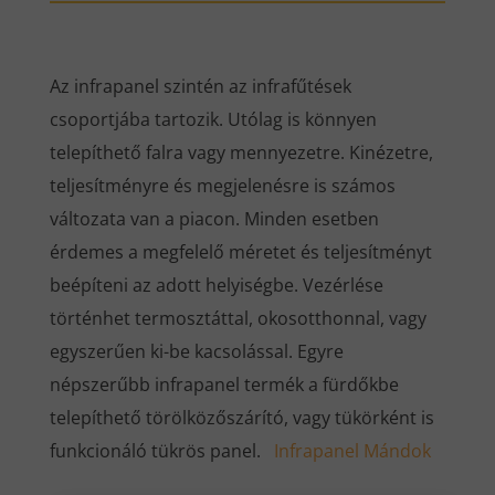
Az infrapanel szintén az infrafűtések
csoportjába tartozik. Utólag is könnyen
telepíthető falra vagy mennyezetre. Kinézetre,
teljesítményre és megjelenésre is számos
változata van a piacon. Minden esetben
érdemes a megfelelő méretet és teljesítményt
beépíteni az adott helyiségbe. Vezérlése
történhet termosztáttal, okosotthonnal, vagy
egyszerűen ki-be kacsolással. Egyre
népszerűbb infrapanel termék a fürdőkbe
telepíthető törölközőszárító, vagy tükörként is
funkcionáló tükrös panel.
Infrapanel Mándok