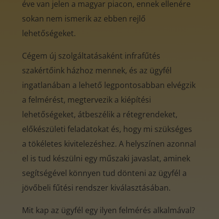
éve van jelen a magyar piacon, ennek ellenére
sokan nem ismerik az ebben rejlő
lehetőségeket.
Cégem új szolgáltatásaként infrafűtés
szakértőink házhoz mennek, és az ügyfél
ingatlanában a lehető legpontosabban elvégzik
a felmérést, megtervezik a kiépítési
lehetőségeket, átbeszélik a rétegrendeket,
előkészületi feladatokat és, hogy mi szükséges
a tökéletes kivitelezéshez. A helyszínen azonnal
el is tud készülni egy műszaki javaslat, aminek
segítségével könnyen tud dönteni az ügyfél a
jövőbeli fűtési rendszer kiválasztásában.
Mit kap az ügyfél egy ilyen felmérés alkalmával?