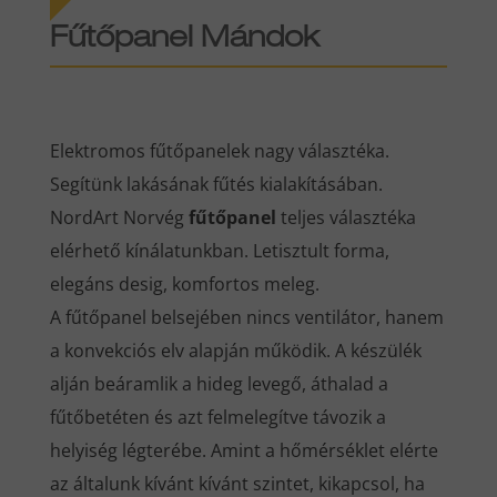
Fűtőpanel Mándok
Elektromos fűtőpanelek nagy választéka.
Segítünk lakásának fűtés kialakításában.
NordArt Norvég
fűtőpanel
teljes választéka
elérhető kínálatunkban. Letisztult forma,
elegáns desig, komfortos meleg.
A fűtőpanel belsejében nincs ventilátor, hanem
a konvekciós elv alapján működik. A készülék
alján beáramlik a hideg levegő, áthalad a
fűtőbetéten és azt felmelegítve távozik a
helyiség légterébe. Amint a hőmérséklet elérte
az általunk kívánt kívánt szintet, kikapcsol, ha