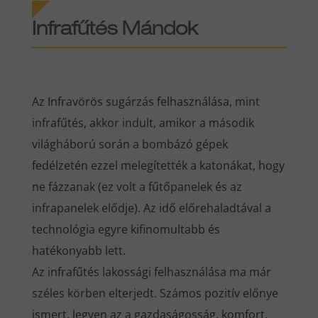
Infrafűtés Mándok
Az Infravörös sugárzás felhasználása, mint
infrafűtés, akkor indult, amikor a második
világháború során a bombázó gépek
fedélzetén ezzel melegítették a katonákat, hogy
ne fázzanak (ez volt a fűtőpanelek és az
infrapanelek elődje). Az idő előrehaladtával a
technológia egyre kifinomultabb és
hatékonyabb lett.
Az infrafűtés lakossági felhasználása ma már
széles körben elterjedt. Számos pozitív előnye
ismert, legyen az a gazdaságosság, komfort,