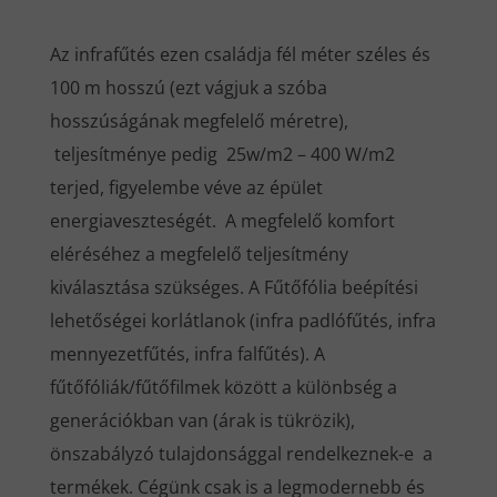
Az infrafűtés ezen családja fél méter széles és
100 m hosszú (ezt vágjuk a szóba
hosszúságának megfelelő méretre),
teljesítménye pedig 25w/m2 – 400 W/m2
terjed, figyelembe véve az épület
energiaveszteségét. A megfelelő komfort
eléréséhez a megfelelő teljesítmény
kiválasztása szükséges. A Fűtőfólia beépítési
lehetőségei korlátlanok (infra padlófűtés, infra
mennyezetfűtés, infra falfűtés). A
fűtőfóliák/fűtőfilmek között a különbség a
generációkban van (árak is tükrözik),
önszabályzó tulajdonsággal rendelkeznek-e a
termékek. Cégünk csak is a legmodernebb és