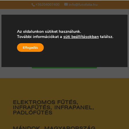
+36204007400
info@futofolia.hu
Az oldalunkon sütiket használunk.
További információkat a
süti beállításokban
találsz.
Válasszon oldalt
Elfogadás
Kérjen árajánlatot
ELEKTROMOS FŰTÉS,
INFRAFŰTÉS, INFRAPANEL,
PADLÓFŰTÉS