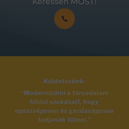
Keressen MOST!

Küldetésünk:
“Modernizálni a társadalom
fűtési szokásait, hogy
egészségesen és gazdaságosan
tudjanak fűteni.”