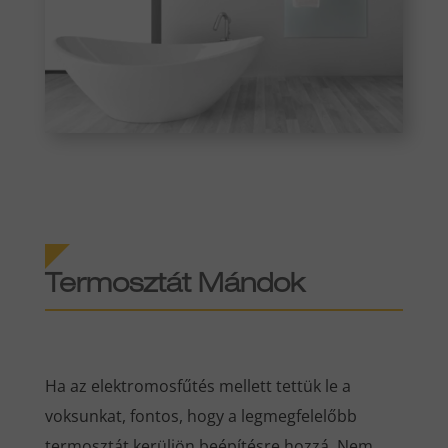
Termosztát Mándok
Ha az elektromosfűtés mellett tettük le a
voksunkat, fontos, hogy a legmegfelelőbb
termosztát kerüljön beépítésre hozzá. Nem