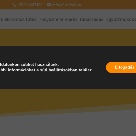
+36204007400
info@futofolia.hu
Elektromos fűtés
Helyszíni felmérés, tanácsadás
Együttműködé
INFRAFŰTÉS, INFRAPANEL, PA
ldalunkon sütiket használunk.
Elfogadás
bbi információkat a
süti beállításokban
találsz.
RSZÁG