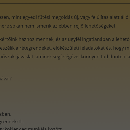
en, mint egyedi fűtési megoldás új, vagy felújítás alatt áll
enére sokan nem ismerik az ebben rejlő lehetőségeket.
kértőink házhoz mennek, és az ügyfél ingatlanában a lehető
eszélik a rétegrendeket, előkészületi feladatokat és, hogy mi
műszaki javaslat, aminek segítségével könnyen tud dönteni az
mával?
özben.
egrendekről.
gy kokler cég munkája között.