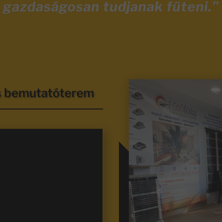
gazdaságosan tudjanak fűteni.”
és bemutatóterem