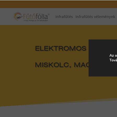
Infrafűtés
Infrafűtés vélemények
ELEKTROMOS FŰTÉS, 
Az o
Tová
MISKOLC, MAGYARO