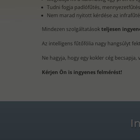
Tudni fogja padlófűtés, mennyezetfűtés, 
Nem marad nyitott kérdése az infrafűt
Mindezen szolgáltatások
teljesen ingye
Az intelligens fűtőfólia nagy hangsúlyt fe
Ne hagyja, hogy egy kokler cég becsapja, 
Kérjen Ön is ingyenes felmérést!
I