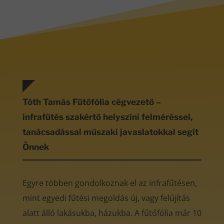
Tóth Tamás Fűtőfólia cégvezető –
infrafűtés szakértő helyszíni felméréssel,
tanácsadással műszaki javaslatokkal segít
Önnek
Egyre többen gondolkoznak el az infrafűtésen,
mint egyedi fűtési megoldás új, vagy felújítás
alatt álló lakásukba, házukba. A fűtőfólia már 10