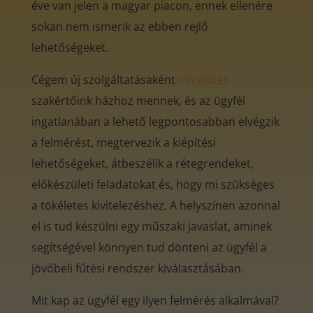
éve van jelen a magyar piacon, ennek ellenére
sokan nem ismerik az ebben rejlő
lehetőségeket.
Cégem új szolgáltatásaként
infrafűtés
szakértőink házhoz mennek, és az ügyfél
ingatlanában a lehető legpontosabban elvégzik
a felmérést, megtervezik a kiépítési
lehetőségeket, átbeszélik a rétegrendeket,
előkészületi feladatokat és, hogy mi szükséges
a tökéletes kivitelezéshez. A helyszínen azonnal
el is tud készülni egy műszaki javaslat, aminek
segítségével könnyen tud dönteni az ügyfél a
jövőbeli fűtési rendszer kiválasztásában.
Mit kap az ügyfél egy ilyen felmérés alkalmával?