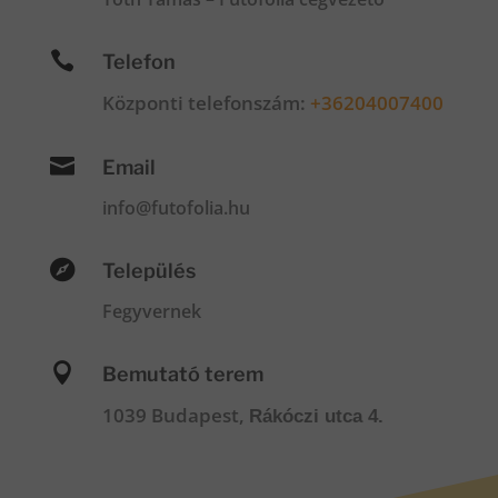

Telefon
Központi telefonszám:
+36204007400

Email
info@futofolia.hu

Település
Fegyvernek

Bemutató terem
1039 Budapest,
Rákóczi utca 4.