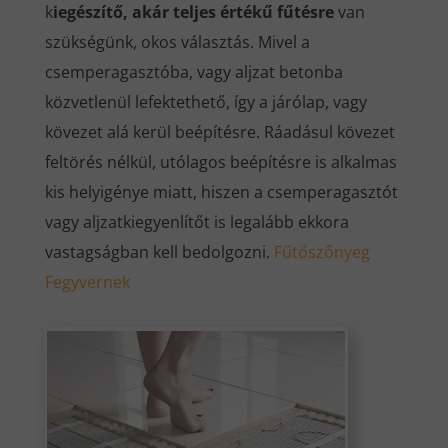
k
iegészítő, akár teljes értékű fűtésre
van
szükségünk, okos választás. Mivel a
csemperagasztóba, vagy aljzat betonba
közvetlenül lefektethető, így a járólap, vagy
kövezet alá kerül beépítésre. Ráadásul kövezet
feltörés nélkül, utólagos beépítésre is alkalmas
kis helyigénye miatt, hiszen a csemperagasztót
vagy aljzatkiegyenlítőt is legalább ekkora
vastagságban kell bedolgozni.
Fűtőszőnyeg
Fegyvernek