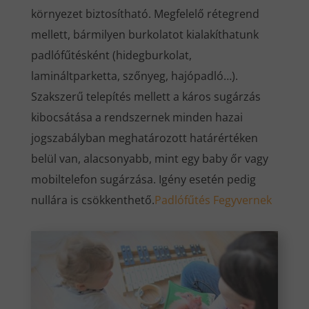
környezet biztosítható. Megfelelő rétegrend
mellett, bármilyen burkolatot kialakíthatunk
padlófűtésként (hidegburkolat,
lamináltparketta, szőnyeg, hajópadló…).
Szakszerű telepítés mellett a káros sugárzás
kibocsátása a rendszernek minden hazai
jogszabályban meghatározott határértéken
belül van, alacsonyabb, mint egy baby őr vagy
mobiltelefon sugárzása. Igény esetén pedig
nullára is csökkenthető.
Padlófűtés Fegyvernek