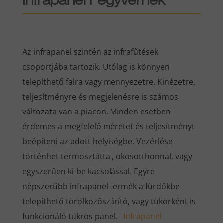
Infrapanel Fegyvernek
Az infrapanel szintén az infrafűtések
csoportjába tartozik. Utólag is könnyen
telepíthető falra vagy mennyezetre. Kinézetre,
teljesítményre és megjelenésre is számos
változata van a piacon. Minden esetben
érdemes a megfelelő méretet és teljesítményt
beépíteni az adott helyiségbe. Vezérlése
történhet termosztáttal, okosotthonnal, vagy
egyszerűen ki-be kacsolással. Egyre
népszerűbb infrapanel termék a fürdőkbe
telepíthető törölközőszárító, vagy tükörként is
funkcionáló tükrös panel.
Infrapanel