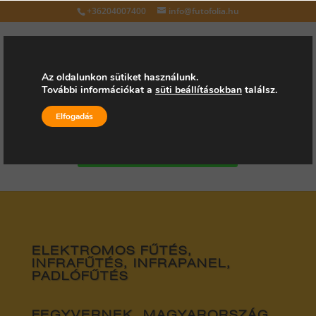
+36204007400
info@futofolia.hu
Az oldalunkon sütiket használunk.
További információkat a
süti beállításokban
találsz.
Válasszon oldalt
Elfogadás
Kérjen árajánlatot
ELEKTROMOS FŰTÉS,
INFRAFŰTÉS, INFRAPANEL,
PADLÓFŰTÉS