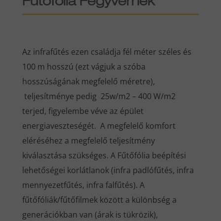
Fűtőfólia Fegyvernek
Az infrafűtés ezen családja fél méter széles és
100 m hosszú (ezt vágjuk a szóba
hosszúságának megfelelő méretre),
teljesítménye pedig 25w/m2 – 400 W/m2
terjed, figyelembe véve az épület
energiaveszteségét. A megfelelő komfort
eléréséhez a megfelelő teljesítmény
kiválasztása szükséges. A Fűtőfólia beépítési
lehetőségei korlátlanok (infra padlófűtés, infra
mennyezetfűtés, infra falfűtés). A
fűtőfóliák/fűtőfilmek között a különbség a
generációkban van (árak is tükrözik),