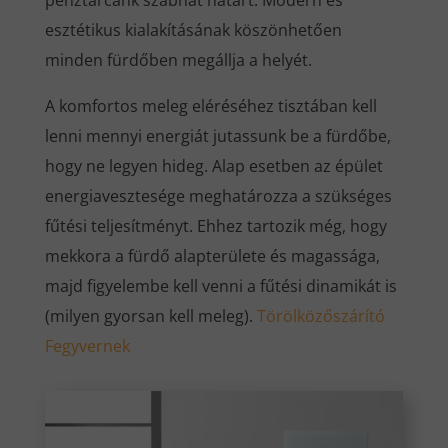
pénztárcánk szabhat határt. Modern és
esztétikus kialakításának köszönhetően
minden fürdőben megállja a helyét.
A komfortos meleg eléréséhez tisztában kell
lenni mennyi energiát jutassunk be a fürdőbe,
hogy ne legyen hideg. Alap esetben az épület
energiavesztesége meghatározza a szükséges
fűtési teljesítményt. Ehhez tartozik még, hogy
mekkora a fürdő alapterülete és magassága,
majd figyelembe kell venni a fűtési dinamikát is
(milyen gyorsan kell meleg).
Törölközőszárító
Fegyvernek