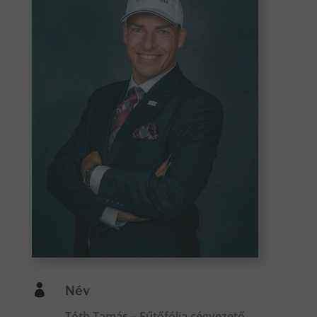

Név
Tóth Tamás – Fűtőfólia cégvezető