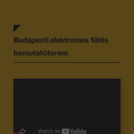
Budapesti elektromos fűtés
bemutatóterem