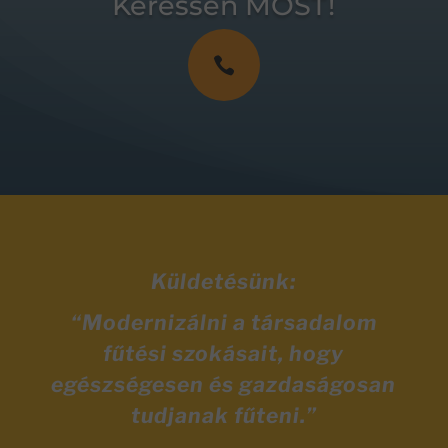
Keressen MOST!

Küldetésünk:
“Modernizálni a társadalom
fűtési szokásait, hogy
egészségesen és gazdaságosan
tudjanak fűteni.”