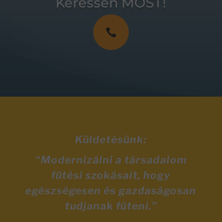
Keressen MOST!

Küldetésünk:
“Modernizálni a társadalom
fűtési szokásait, hogy
egészségesen és gazdaságosan
tudjanak fűteni.”