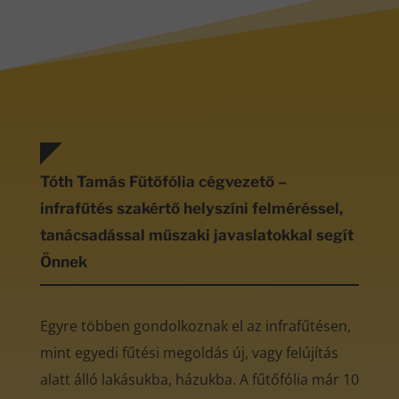
Tóth Tamás Fűtőfólia cégvezető –
infrafűtés szakértő helyszíni felméréssel,
tanácsadással műszaki javaslatokkal segít
Önnek
Egyre többen gondolkoznak el az infrafűtésen,
mint egyedi fűtési megoldás új, vagy felújítás
alatt álló lakásukba, házukba. A fűtőfólia már 10