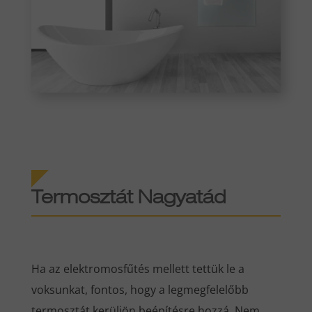
Termosztát Nagyatád
Ha az elektromosfűtés mellett tettük le a
voksunkat, fontos, hogy a legmegfelelőbb
termosztát kerüljön beépítésre hozzá. Nem