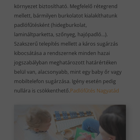
környezet biztosítható. Megfelelő rétegrend
mellett, bármilyen burkolatot kialakíthatunk
padlófűtésként (hidegburkolat,
lamináltparketta, szőnyeg, hajópadló…).
Szakszerű telepítés mellett a káros sugárzás
kibocsátása a rendszernek minden hazai
jogszabályban meghatározott határértéken
belül van, alacsonyabb, mint egy baby őr vagy
mobiltelefon sugárzása. Igény esetén pedig
nullára is csökkenthető.
Padlófűtés Nagyatád