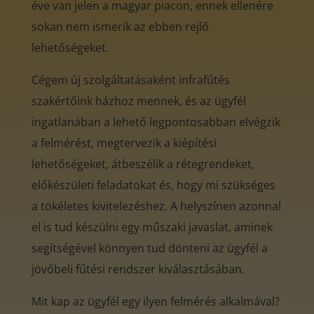
éve van jelen a magyar piacon, ennek ellenére
sokan nem ismerik az ebben rejlő
lehetőségeket.
Cégem új szolgáltatásaként infrafűtés
szakértőink házhoz mennek, és az ügyfél
ingatlanában a lehető legpontosabban elvégzik
a felmérést, megtervezik a kiépítési
lehetőségeket, átbeszélik a rétegrendeket,
előkészületi feladatokat és, hogy mi szükséges
a tökéletes kivitelezéshez. A helyszínen azonnal
el is tud készülni egy műszaki javaslat, aminek
segítségével könnyen tud dönteni az ügyfél a
jövőbeli fűtési rendszer kiválasztásában.
Mit kap az ügyfél egy ilyen felmérés alkalmával?