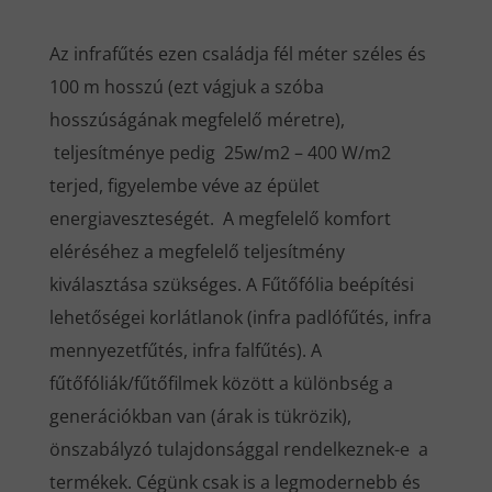
Az infrafűtés ezen családja fél méter széles és
100 m hosszú (ezt vágjuk a szóba
hosszúságának megfelelő méretre),
teljesítménye pedig 25w/m2 – 400 W/m2
terjed, figyelembe véve az épület
energiaveszteségét. A megfelelő komfort
eléréséhez a megfelelő teljesítmény
kiválasztása szükséges. A Fűtőfólia beépítési
lehetőségei korlátlanok (infra padlófűtés, infra
mennyezetfűtés, infra falfűtés). A
fűtőfóliák/fűtőfilmek között a különbség a
generációkban van (árak is tükrözik),
önszabályzó tulajdonsággal rendelkeznek-e a
termékek. Cégünk csak is a legmodernebb és