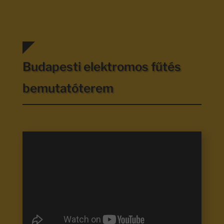
Budapesti elektromos fűtés
bemutatóterem