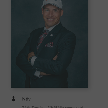

Név
Tóth Tamás – Fűtőfólia cégvezető