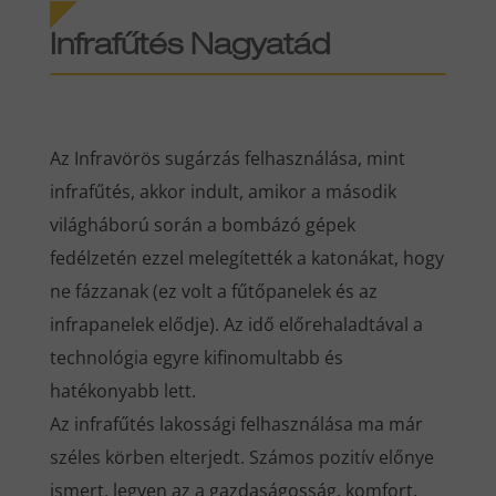
Infrafűtés Nagyatád
Az Infravörös sugárzás felhasználása, mint
infrafűtés, akkor indult, amikor a második
világháború során a bombázó gépek
fedélzetén ezzel melegítették a katonákat, hogy
ne fázzanak (ez volt a fűtőpanelek és az
infrapanelek elődje). Az idő előrehaladtával a
technológia egyre kifinomultabb és
hatékonyabb lett.
Az infrafűtés lakossági felhasználása ma már
széles körben elterjedt. Számos pozitív előnye
ismert, legyen az a gazdaságosság, komfort,