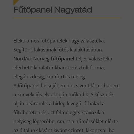
Fűtőpanel Nagyatád
Elektromos fűtőpanelek nagy választéka.
Segítünk lakásának fűtés kialakításában.
NordArt Norvég
fűtőpanel
teljes választéka
elérhető kínálatunkban. Letisztult forma,
elegáns desig, komfortos meleg.
A fűtőpanel belsejében nincs ventilátor, hanem
a konvekciós elv alapján működik. A készülék
alján beáramlik a hideg levegő, áthalad a
fűtőbetéten és azt felmelegítve távozik a
helyiség légterébe. Amint a hőmérséklet elérte
az általunk kívánt kívánt szintet, kikapcsol, ha