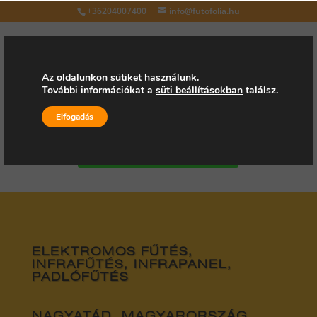
+36204007400
info@futofolia.hu
Az oldalunkon sütiket használunk.
További információkat a
süti beállításokban
találsz.
Válasszon oldalt
Elfogadás
Kérjen árajánlatot
ELEKTROMOS FŰTÉS,
INFRAFŰTÉS, INFRAPANEL,
PADLÓFŰTÉS