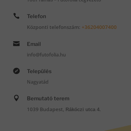

Telefon
Központi telefonszám:
+36204007400

Email
info@futofolia.hu

Település
Nagyatád

Bemutató terem
1039 Budapest,
Rákóczi utca 4.