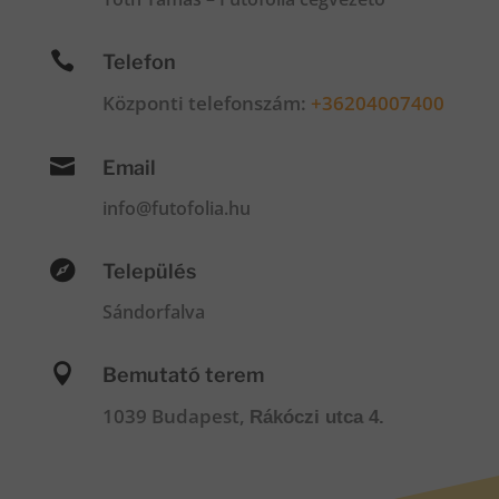

Telefon
Központi telefonszám:
+36204007400

Email
info@futofolia.hu

Település
Sándorfalva

Bemutató terem
1039 Budapest,
Rákóczi utca 4.