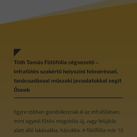
Tóth Tamás Fűtőfólia cégvezető –
infrafűtés szakértő helyszíni felméréssel,
tanácsadással műszaki javaslatokkal segít
Önnek
Egyre többen gondolkoznak el az infrafűtésen,
mint egyedi fűtési megoldás új, vagy felújítás
alatt álló lakásukba, házukba. A fűtőfólia már 10