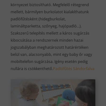
környezet biztosítható. Megfelelő rétegrend
mellett, bármilyen burkolatot kialakíthatunk
padlófűtésként (hidegburkolat,
lamináltparketta, szőnyeg, hajópadló…).
Szakszerű telepítés mellett a káros sugárzás
kibocsátása a rendszernek minden hazai
jogszabályban meghatározott határértéken
belül van, alacsonyabb, mint egy baby őr vagy
mobiltelefon sugárzása. Igény esetén pedig
nullára is csökkenthető.
Padlófűtés Sándorfalva