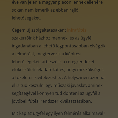
éve van jelen a magyar piacon, ennek ellenére
sokan nem ismerik az ebben rejlő
lehetőségeket.
Cégem új szolgáltatásaként
infrafűtés
szakértőink házhoz mennek, és az ügyfél
ingatlanában a lehető legpontosabban elvégzik
a felmérést, megtervezik a kiépítési
lehetőségeket, átbeszélik a rétegrendeket,
előkészületi feladatokat és, hogy mi szükséges
a tökéletes kivitelezéshez. A helyszínen azonnal
el is tud készülni egy műszaki javaslat, aminek
segítségével könnyen tud dönteni az ügyfél a
jövőbeli fűtési rendszer kiválasztásában.
Mit kap az ügyfél egy ilyen felmérés alkalmával?