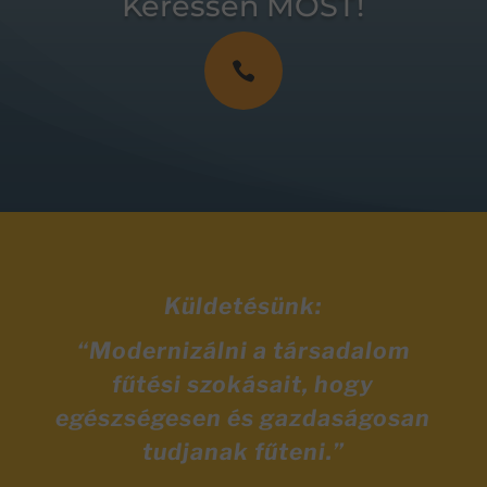
Keressen MOST!

Küldetésünk:
“Modernizálni a társadalom
fűtési szokásait, hogy
egészségesen és gazdaságosan
tudjanak fűteni.”