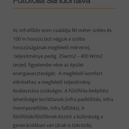
Fűtőfólia Sándorfalva
Az infrafűtés ezen családja fél méter széles és
100 m hosszú (ezt vágjuk a szóba
hosszúságának megfelelő méretre),
teljesítménye pedig 25w/m2 – 400 W/m2
terjed, figyelembe véve az épület
energiaveszteségét. A megfelelő komfort
eléréséhez a megfelelő teljesítmény
kiválasztása szükséges. A Fűtőfólia beépítési
lehetőségei korlátlanok (infra padlófűtés, infra
mennyezetfűtés, infra falfűtés). A
fűtőfóliák/fűtőfilmek között a különbség a
generációkban van (árak is tükrözik),