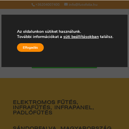
+36204007400
info@futofolia.hu
Az oldalunkon sütiket használunk.
További információkat a
süti beállításokban
találsz.
Válasszon oldalt
Elfogadás
Kérjen árajánlatot
ELEKTROMOS FŰTÉS,
INFRAFŰTÉS, INFRAPANEL,
PADLÓFŰTÉS