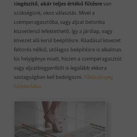
k
iegészítő, akár teljes értékű fűtésre
van
szükségünk, okos választás. Mivel a
csemperagasztóba, vagy aljzat betonba
közvetlenül lefektethető, így a járólap, vagy
kövezet alá kerül beépítésre. Ráadásul kövezet
feltörés nélkül, utólagos beépítésre is alkalmas
kis helyigénye miatt, hiszen a csemperagasztót
vagy aljzatkiegyenlítőt is legalább ekkora
vastagságban kell bedolgozni.
Fűtőszőnyeg
Sándorfalva