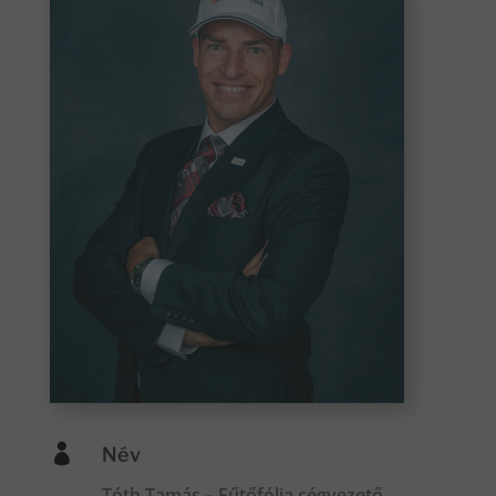

Név
Tóth Tamás – Fűtőfólia cégvezető