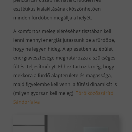
pénztárcánk szabhat határt. Modern és
esztétikus kialakításának köszönhetően
minden fürdőben megállja a helyét.
A komfortos meleg eléréséhez tisztában kell
lenni mennyi energiát jutassunk be a fürdőbe,
hogy ne legyen hideg. Alap esetben az épület
energiavesztesége meghatározza a szükséges
fűtési teljesítményt. Ehhez tartozik még, hogy
mekkora a fürdő alapterülete és magassága,
majd figyelembe kell venni a fűtési dinamikát is
(milyen gyorsan kell meleg).
Törölközőszárító
Sándorfalva