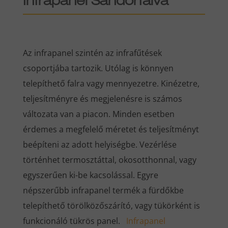
Infrapanel Sándorfalva
Az infrapanel szintén az infrafűtések
csoportjába tartozik. Utólag is könnyen
telepíthető falra vagy mennyezetre. Kinézetre,
teljesítményre és megjelenésre is számos
változata van a piacon. Minden esetben
érdemes a megfelelő méretet és teljesítményt
beépíteni az adott helyiségbe. Vezérlése
történhet termosztáttal, okosotthonnal, vagy
egyszerűen ki-be kacsolással. Egyre
népszerűbb infrapanel termék a fürdőkbe
telepíthető törölközőszárító, vagy tükörként is
funkcionáló tükrös panel.
Infrapanel