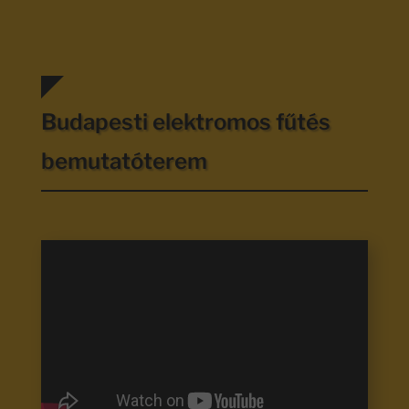
Budapesti elektromos fűtés
bemutatóterem