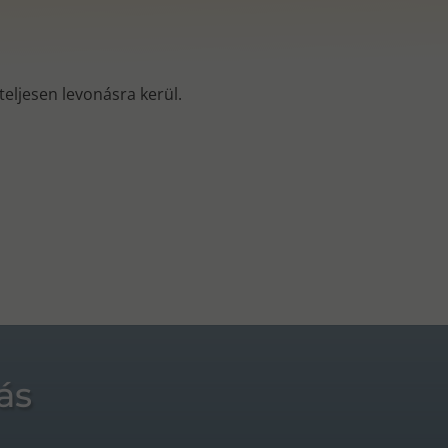
s teljesen levonásra kerül.
ás