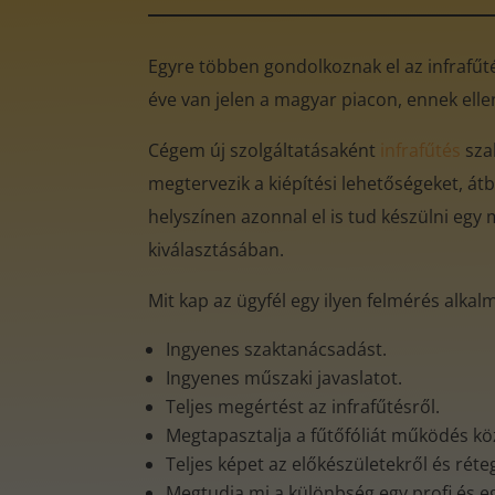
Egyre többen gondolkoznak el az infrafűtés
éve van jelen a magyar piacon, ennek ell
Cégem új szolgáltatásaként
infrafűtés
sza
megtervezik a kiépítési lehetőségeket, átb
helyszínen azonnal el is tud készülni egy 
kiválasztásában.
Mit kap az ügyfél egy ilyen felmérés alkal
Ingyenes szaktanácsadást.
Ingyenes műszaki javaslatot.
Teljes megértést az infrafűtésről.
Megtapasztalja a fűtőfóliát működés k
Teljes képet az előkészületekről és rét
Megtudja mi a különbség egy profi és e