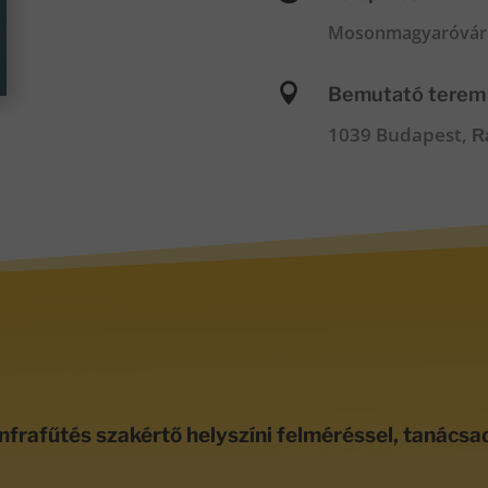
Mosonmagyaróvár

Bemutató terem
1039 Budapest,
R
nfrafűtés szakértő helyszíni felméréssel, tanácsa