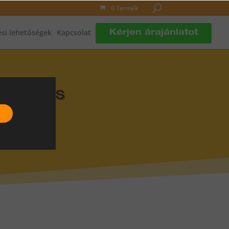
0 Termék
si lehetőségek
Kapcsolat
Kérjen árajánlatot
DLÓFŰTÉS