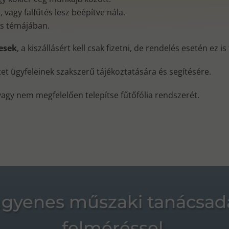
vagy falfűtés lesz beépítve nála.
és témájában.
nesek
, a kiszállásért kell csak fizetni, de rendelés esetén ez i
ktet ügyfeleinek szakszerű tájékoztatására és segítésére.
vagy nem megfelelően telepítse fűtőfólia rendszerét.
ngyenes műszaki tanácsad
felméréssel.