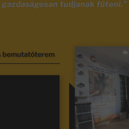
gazdaságosan tudjanak fűteni.”
és bemutatóterem