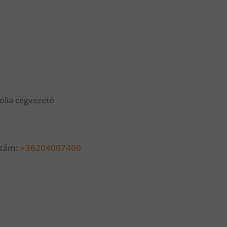
ólia cégvezető
szám:
+36204007400