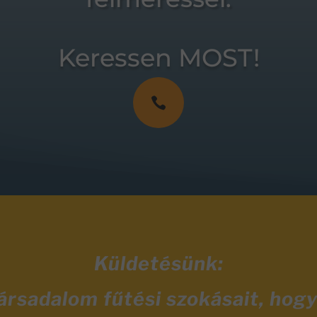
Keressen MOST!

Küldetésünk:
társadalom fűtési szokásait, hog