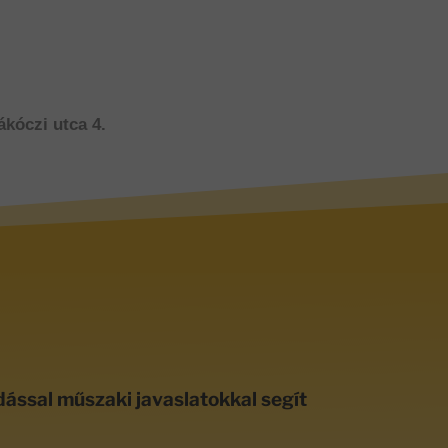
ákóczi utca 4.
dással műszaki javaslatokkal segít