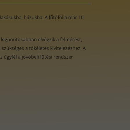
ó lakásukba, házukba. A fűtőfólia már 10
 legpontosabban elvégzik a felmérést,
 szükséges a tökéletes kivitelezéshez. A
 ügyfél a jövőbeli fűtési rendszer