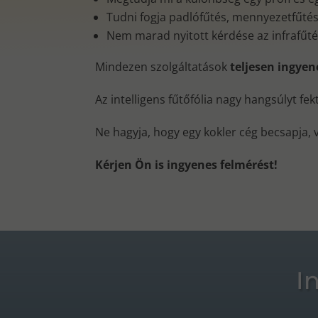
Tudni fogja padlófűtés, mennyezetfűtés, 
Nem marad nyitott kérdése az infrafűt
Mindezen szolgáltatások
teljesen ingye
Az intelligens fűtőfólia nagy hangsúlyt fe
Ne hagyja, hogy egy kokler cég becsapja, 
Kérjen Ön is ingyenes felmérést!
I