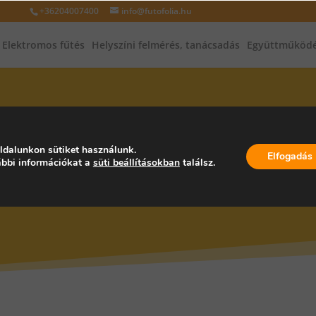
+36204007400
info@futofolia.hu
Elektromos fűtés
Helyszíni felmérés, tanácsadás
Együttműködé
INFRAFŰTÉS, INFRAPANEL, PA
ldalunkon sütiket használunk.
Elfogadás
bbi információkat a
süti beállításokban
találsz.
, MAGYARORSZÁG