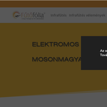
Infrafűtés
Infrafűtés vélemények
ELEKTROMOS FŰTÉS, 
Az o
Tová
MOSONMAGYARÓVÁR