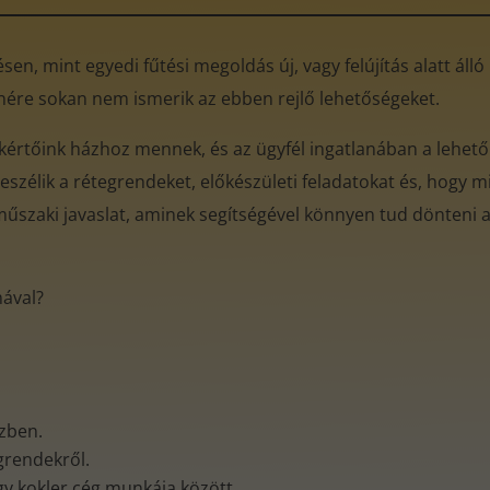
en, mint egyedi fűtési megoldás új, vagy felújítás alatt áll
enére sokan nem ismerik az ebben rejlő lehetőségeket.
kértőink házhoz mennek, és az ügyfél ingatlanában a lehető
eszélik a rétegrendeket, előkészületi feladatokat és, hogy mi
műszaki javaslat, aminek segítségével könnyen tud dönteni az
mával?
özben.
egrendekről.
gy kokler cég munkája között.