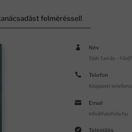
anácsadást felméréssel!

Név
Tóth Tamás – Fűtőf

Telefon
Központi telefon

Email
info@futofolia.hu

Település