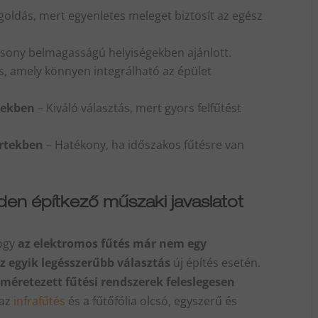
ldás, mert egyenletes meleget biztosít az egész
sony belmagasságú helyiségekben ajánlott.
, amely könnyen integrálható az épület
gekben
– Kiváló választás, mert gyors felfűtést
ertekben
– Hatékony, ha időszakos fűtésre van
den építkező műszaki javaslatot
hogy
az elektromos fűtés már nem egy
egyik legésszerűbb választás
új építés esetén.
lméretezett fűtési rendszerek feleslegesen
 az
infrafűtés
és a fűtőfólia olcsó, egyszerű és