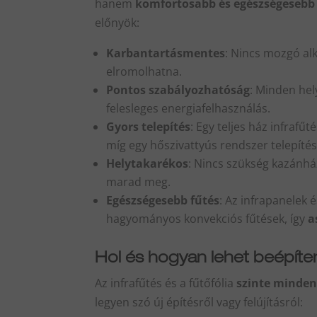
hanem
komfortosabb és egészségesebb
előnyök:
Karbantartásmentes
: Nincs mozgó al
elromolhatna.
Pontos szabályozhatóság
: Minden hel
felesleges energiafelhasználás.
Gyors telepítés
: Egy teljes ház infrafű
míg egy hőszivattyús rendszer telepítése
Helytakarékos
: Nincs szükség kazánház
marad meg.
Egészségesebb fűtés
: Az infrapanelek é
hagyományos konvekciós fűtések, így
a
Hol és hogyan lehet beépíten
Az infrafűtés és a fűtőfólia
szinte minden
legyen szó új építésről vagy felújításról: