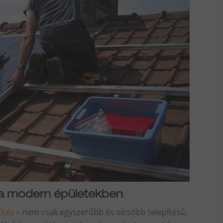
i a modern épületekben
fűtés
– nem csak egyszerűbb és olcsóbb telepítésű,