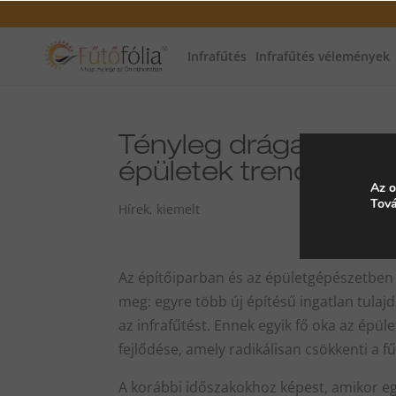
Infrafűtés
Infrafűtés vélemények
Tényleg drága az el
épületek trendjei és 
Az o
Tová
Hírek
,
kiemelt
Az építőiparban és az épületgépészetben 
meg: egyre több új építésű ingatlan tulaj
az infrafűtést. Ennek egyik fő oka az épül
fejlődése, amely radikálisan csökkenti a fű
A korábbi időszakokhoz képest, amikor eg