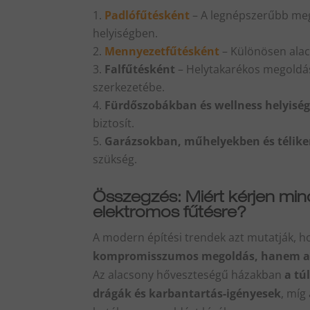
Padlófűtésként
– A legnépszerűbb mego
helyiségben.
Mennyezetfűtésként
– Különösen alac
Falfűtésként
– Helytakarékos megoldás
szerkezetébe.
Fürdőszobákban és wellness helyisé
biztosít.
Garázsokban, műhelyekben és télik
szükség.
Összegzés: Miért kérjen min
elektromos fűtésre?
A modern építési trendek azt mutatják, 
kompromisszumos megoldás, hanem az 
Az alacsony hőveszteségű házakban
a tú
drágák és karbantartás-igényesek
, míg