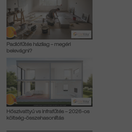
Padlófűtés házilag – megéri
belevágni?
Hőszivattyú vs infrafűtés – 2026-os
költség-összehasonlítás