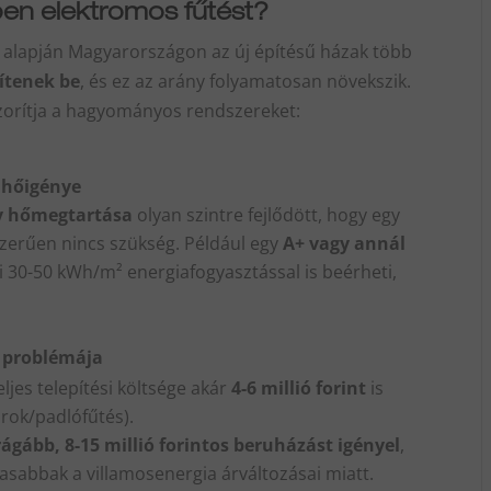
ben elektromos fűtést?
 alapján Magyarországon az új építésű házak több
ítenek be
, és ez az arány folyamatosan növekszik.
szorítja a hagyományos rendszereket:
 hőigénye
ív hőmegtartása
olyan szintre fejlődött, hogy egy
zerűen nincs szükség. Például egy
A+ vagy annál
i 30-50 kWh/m² energiafogyasztással is beérheti,
i problémája
ljes telepítési költsége akár
4-6 millió forint
is
orok/padlófűtés).
rágább, 8-15 millió forintos beruházást igényel
,
asabbak a villamosenergia árváltozásai miatt.