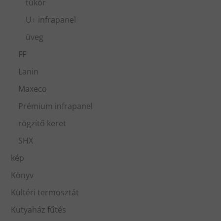
tükör
U+ infrapanel
üveg
FF
Lanin
Maxeco
Prémium infrapanel
rögzítő keret
SHX
kép
Könyv
Kültéri termosztát
Kutyaház fűtés