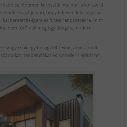
ászárókon és födémen keresztül, ma már a korszerű
eznek. Ez azt jelenti, hogy teljesen feleslegessé
lt, karbantartás-igényes fűtési rendszerekre, mint
soha nem térülnek meg egy átlagos, modern
és
? Vagy csak egy berögzült tévhit, amit a múlt
a számokat, tendenciákat és a modern építészet