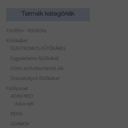
Termék kategóriák
Fűtőfilm - Fűtőfólia
Fűtőkábel
ELEKTROMOS FŰTŐKÁBEL
Fagyvédelmi fűtőkábel
Fűtés aszfaltba/térkő alá
Önszabályzó fűtőkábel
Fűtőpanel
ADAX NEO
Adax wifi
BEHA
GLAMOX