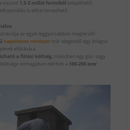
ia viszont
1,5-3 millió forintból
telepíthető,
felhasználás is előre tervezhető.
nálva
binációja az egyik leggyorsabban megtérülő
yű
napelemes rendszer
már elegendő egy átlagos
yének ellátására.
ázható a fűtési költség
, miközben egy gáz- vagy
i költsége önmagában elérheti a
100-200 ezer