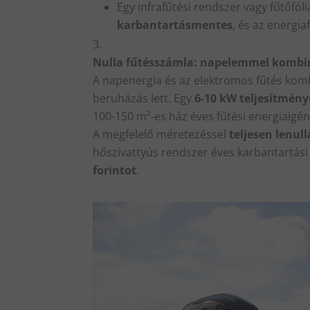
Egy infrafűtési rendszer vagy fűtőfól
karbantartásmentes
, és az energia
Nulla fűtésszámla: napelemmel kombi
A napenergia és az elektromos fűtés kom
beruházás lett. Egy
6-10 kW teljesítmén
100-150 m²-es ház éves fűtési energiaigén
A megfelelő méretezéssel
teljesen lenull
hőszivattyús rendszer éves karbantartás
forintot
.