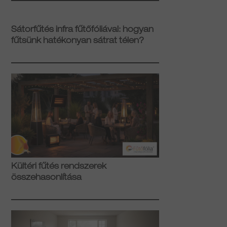
Sátorfűtés infra fűtőfóliával: hogyan
fűtsünk hatékonyan sátrat télen?
Kültéri fűtés rendszerek
összehasonlítása