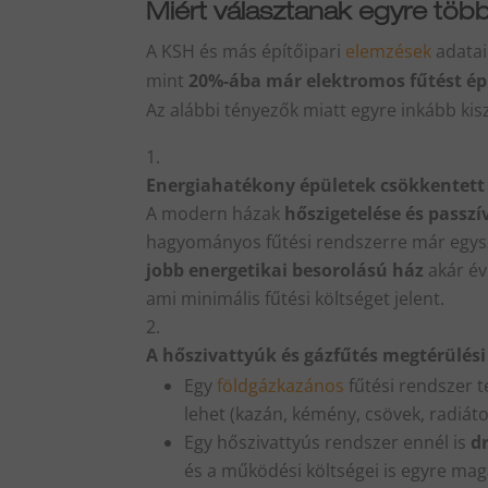
Miért választanak egyre töb
A KSH és más építőipari
elemzések
adatai
mint
20%-ába már elektromos fűtést ép
Az alábbi tényezők miatt egyre inkább ki
Energiahatékony épületek csökkentett
A modern házak
hőszigetelése és passz
hagyományos fűtési rendszerre már egys
jobb energetikai besorolású ház
akár év
ami minimális fűtési költséget jelent.
A hőszivattyúk és gázfűtés megtérülés
Egy
földgázkazános
fűtési rendszer te
lehet (kazán, kémény, csövek, radiát
Egy hőszivattyús rendszer ennél is
d
és a működési költségei is egyre mag