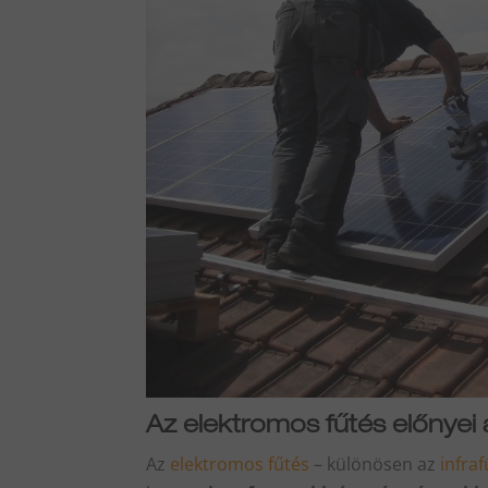
Az elektromos fűtés előnye
Az
elektromos fűtés
– különösen az
infra