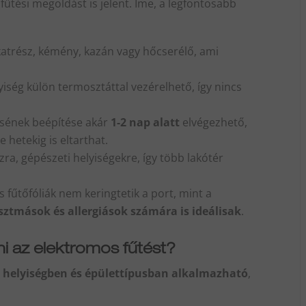
fűtési megoldást is jelent. Íme, a legfontosabb
katrész, kémény, kazán vagy hőcserélő, ami
yiség külön termosztáttal vezérelhető, így nincs
tésének beépítése akár
1-2 nap alatt
elvégezhető,
 hetekig is eltarthat.
ra, gépészeti helyiségekre, így több lakótér
s fűtőfóliák nem keringtetik a port, mint a
sztmások és allergiások számára is ideálisak
.
i az elektromos fűtést?
 helyiségben és épülettípusban alkalmazható
,