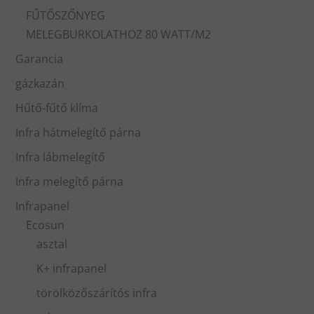
FŰTŐSZŐNYEG
MELEGBURKOLATHOZ 80 WATT/M2
Garancia
gázkazán
Hűtő-fűtő klíma
Infra hátmelegítő párna
Infra lábmelegítő
Infra melegítő párna
Infrapanel
Ecosun
asztal
K+ infrapanel
törölközőszárítós infra