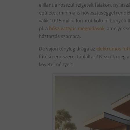
elillant a rosszul szigetelt falakon, nyíl
épületek minimális hőveszteséggel rendelk
válik 10-15 millió forintot költeni bonyolu
pl. a
hőszivattyús megoldások
, amelyek 
háztartás számára.
De vajon tényleg drága az
elektromos fűt
fűtési rendszerei tápláltak? Nézzük meg 
követelményeit!