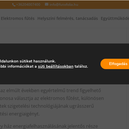
+36204007400
info@futofolia.hu
Elektromos fűtés
Helyszíni felmérés, tanácsadás
Együttműködé
ektromos fűtés? A modern
az infrafűtés előretörése
ldalunkon sütiket használunk.
Elfogadás
bbi információkat a
süti beállításokban
találsz.
az elmúlt években egyértelmű trend figyelhető
donosa választja az elektromos fűtést, különösen
etek szigetelési technológiájának ugrásszerű
tési energiaigényt.
y ház energiafelhasználásának jelentős része