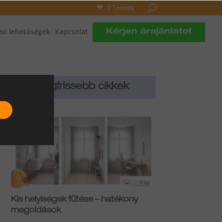
0 Termék
si lehetőségek
Kapcsolat
Kérjen árajánlatot
Legfrissebb cikkek
Kis helyiségek fűtése – hatékony
megoldások