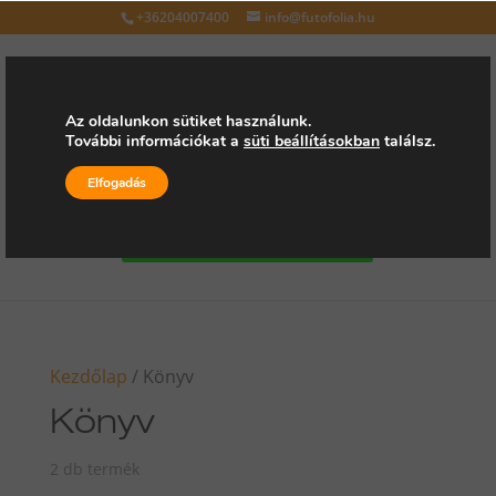
+36204007400
info@futofolia.hu
Az oldalunkon sütiket használunk.
További információkat a
süti beállításokban
találsz.
Válasszon oldalt
Elfogadás
Kérjen árajánlatot
Kezdőlap
/ Könyv
Könyv
2 db termék