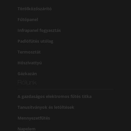
Törölközőszárító
Fűtőpanel
Infrapanel fogyasztás
Padlófűtés utólag
Termosztát
Hőszivattyú
Gázkazán
Rólunk
A gazdaságos elektromos fűtés titka
Tanusítványok és letöltések
Mennyezetfűtés
Napelem