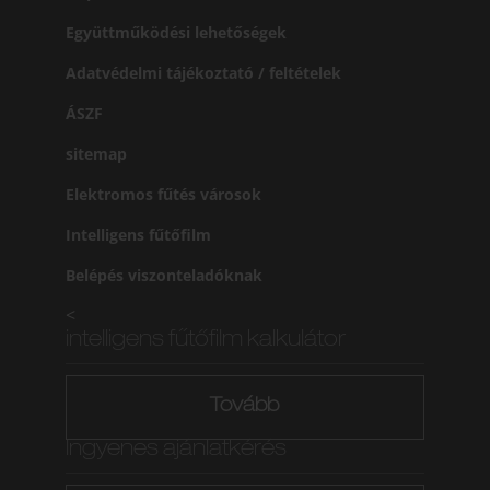
Együttműködési lehetőségek
Adatvédelmi tájékoztató / feltételek
ÁSZF
sitemap
Elektromos fűtés városok
Intelligens fűtőfilm
Belépés viszonteladóknak
<
intelligens fűtőfilm kalkulátor
Tovább
Ingyenes ajánlatkérés