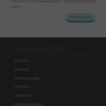
A Nap melege az Ön otthonában című könyv + Ajándék intelligens fűtőfólia
6,489
Ft
megveszem
Miért intelligens fűtőfólia?
Komfort
Egészség
Gazdaságosság
Infrafűtés
Infrapanel
Elektromos fűtés