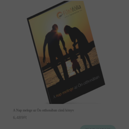
A Nap melege az Ön otthonában című könyv
6,489
Ft