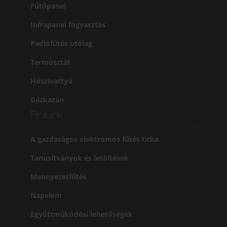
Fűtőpanel
Infrapanel fogyasztás
Padlófűtés utólag
Termosztát
Hőszivattyú
Gázkazán
Rólunk
A gazdaságos elektromos fűtés titka
Tanusítványok és letöltések
Mennyezetfűtés
Napelem
Együttműködési lehetőségek