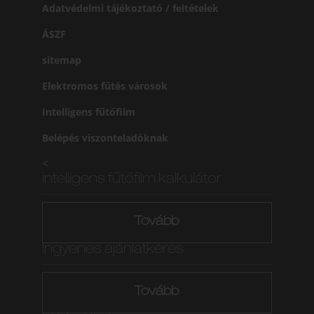
Adatvédelmi tájékoztató / feltételek
ÁSZF
sitemap
Elektromos fűtés városok
Intelligens fűtőfilm
Belépés viszonteladóknak
<
intelligens fűtőfilm kalkulátor
Tovább
Ingyenes ajánlatkérés
Tovább