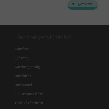
megveszem
Miért intelligens fűtőfólia?
Komfort
Egészség
Gazdaságosság
Infrafűtés
Infrapanel
Elektromos fűtés
Törölközőszárító