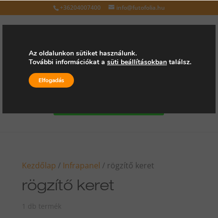
+36204007400
info@futofolia.hu
Az oldalunkon sütiket használunk.
További információkat a
süti beállításokban
találsz.
Válasszon oldalt
Elfogadás
Kérjen árajánlatot
Kezdőlap
/
Infrapanel
/ rögzítő keret
rögzítő keret
1 db termék