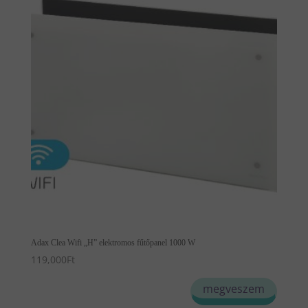
van.
A
változatok
a
termékoldalon
választhatók
ki
Adax Clea Wifi „H” elektromos fűtőpanel 1000 W
119,000
Ft
Ennek
megveszem
a