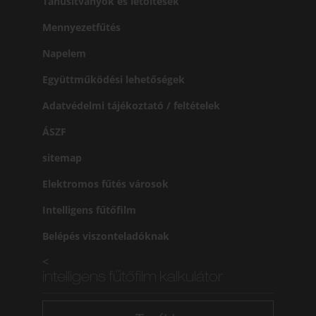
Tanusítványok és letöltések
Mennyezetfűtés
Napelem
Együttműködési lehetőségek
Adatvédelmi tájékoztató / feltételek
ÁSZF
sitemap
Elektromos fűtés városok
Intelligens fűtőfilm
Belépés viszonteladóknak
<
intelligens fűtőfilm kalkulátor