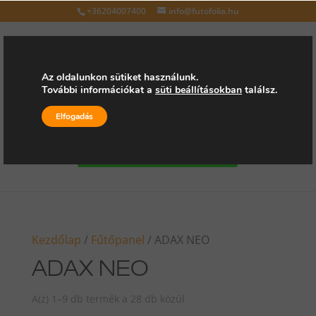
+36204007400
info@futofolia.hu
Az oldalunkon sütiket használunk.
További információkat a
süti beállításokban
találsz.
Válasszon oldalt
Elfogadás
Kérjen árajánlatot
Kezdőlap
/
Fűtőpanel
/ ADAX NEO
ADAX NEO
A(z) 1–9 db termék a 28 db közül