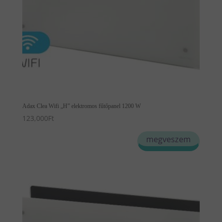
választhatók
ki
Adax Clea Wifi „H” elektromos fűtőpanel 1200 W
123,000
Ft
Ennek
megveszem
a
terméknek
több
variációja
van.
A