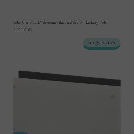
Adax Clea Wifi „L” elektromos fűtőpanel 600 W – keskeny model
115,000
Ft
Ennek
megveszem
a
terméknek
több
variációja
van.
A
változatok
a
termékoldalon
választhatók
ki