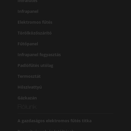
Infrafűtés
Infrapanel
Elektromos fűtés
Törölközőszárító
Fűtőpanel
Infrapanel fogyasztás
Padlófűtés utólag
Termosztát
Hőszivattyú
Gázkazán
Rólunk
A gazdaságos elektromos fűtés titka