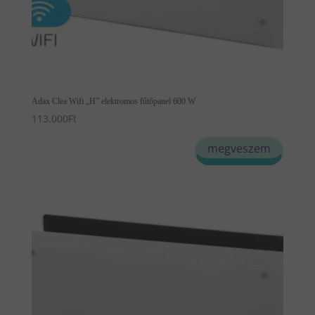
Adax Clea Wifi „H” elektromos fűtőpanel 600 W
113,000
Ft
Ennek
megveszem
a
terméknek
több
variációja
van.
A
változatok
a
termékoldalon