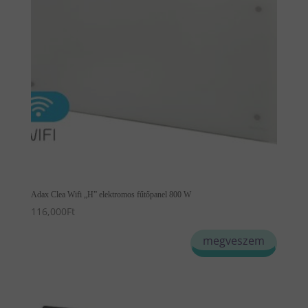
változatok
a
termékoldalon
választhatók
ki
Adax Clea Wifi „H” elektromos fűtőpanel 800 W
116,000
Ft
Ennek
megveszem
a
terméknek
több
variációja