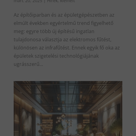
márc 20, 2025
|
Hírek
,
kiemelt
Az építőiparban és az épületgépészetben az
elmúlt években egyértelmű trend figyelhető
meg: egyre több új építésű ingatlan
tulajdonosa választja az elektromos fűtést,
különösen az infrafűtést. Ennek egyik fő oka az
épületek szigetelési technológiájának
ugrásszerű...