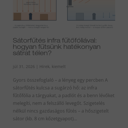
Sátorfűtés infra fűtőfóliával:
hogyan fűtsünk hatékonyan
sátrat télen?
júl 31, 2026
|
Hírek
,
kiemelt
Gyors összefoglaló – a lényeg egy percben A
sátorfűtés kulcsa a sugárzó hő: az infra
fűtőfólia a tárgyakat, a padlót és a benn lévőket
melegíti, nem a felszálló levegőt. Szigetelés
nélkül nincs gazdaságos fűtés – a hőszigetelt
sátor (kb. 8 cm kőzetgyapot)...