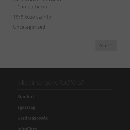
Computherm
Törölköző szárító
Uncategorized
Miért intelligens fűtőfólia?
Komfort
Egészség
Gazdaságosság
Infrafűtés