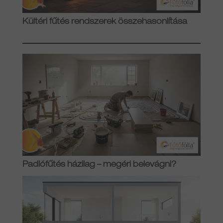
Kültéri fűtés rendszerek összehasonlítása
Padlófűtés házilag – megéri belevágni?