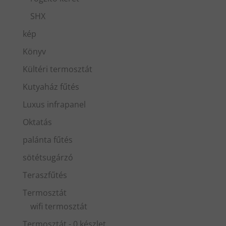
SHX
kép
Könyv
Kültéri termosztát
Kutyaház fűtés
Luxus infrapanel
Oktatás
palánta fűtés
sötétsugárzó
Teraszfűtés
Termosztát
wifi termosztát
Termosztát - 0 készlet