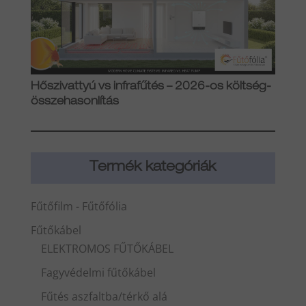
Hőszivattyú vs infrafűtés – 2026-os költség-
összehasonlítás
Termék kategóriák
Fűtőfilm - Fűtőfólia
Fűtőkábel
ELEKTROMOS FŰTŐKÁBEL
Fagyvédelmi fűtőkábel
Fűtés aszfaltba/térkő alá