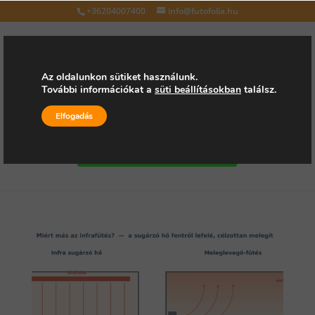
+36204007400
info@futofolia.hu
Az oldalunkon sütiket használunk.
További információkat a
süti beállításokban
találsz.
Válasszon oldalt
Elfogadás
Kérjen árajánlatot