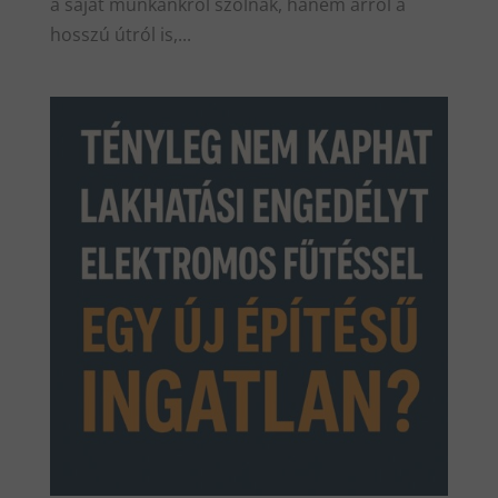
a saját munkánkról szólnak, hanem arról a
hosszú útról is,...