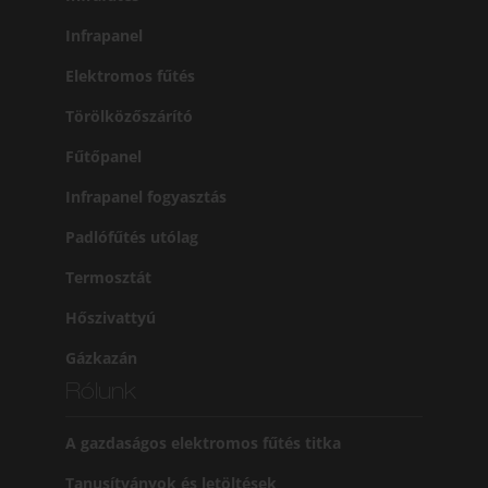
Infrapanel
Elektromos fűtés
Törölközőszárító
Fűtőpanel
Infrapanel fogyasztás
Padlófűtés utólag
Termosztát
Hőszivattyú
Gázkazán
Rólunk
A gazdaságos elektromos fűtés titka
Tanusítványok és letöltések