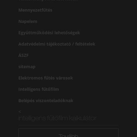
Mennyezetfűtés
Napelem
Együttműködési lehetőségek
Adatvédelmi tájékoztató / feltételek
ÁSZF
sitemap
Elektromos fűtés városok
Intelligens fűtőfilm
Belépés viszonteladóknak
<
intelligens fűtőfilm kalkulátor