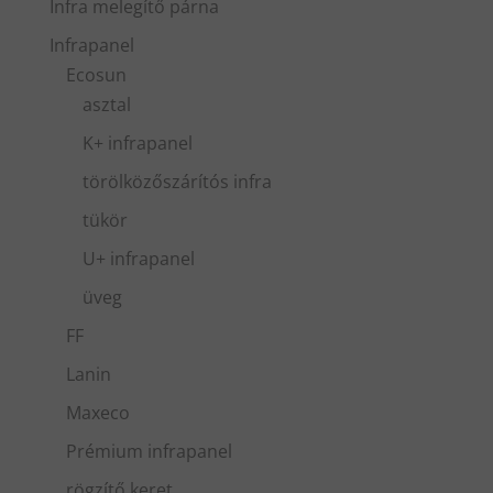
Infra melegítő párna
Infrapanel
Ecosun
asztal
K+ infrapanel
törölközőszárítós infra
tükör
U+ infrapanel
üveg
FF
Lanin
Maxeco
Prémium infrapanel
rögzítő keret