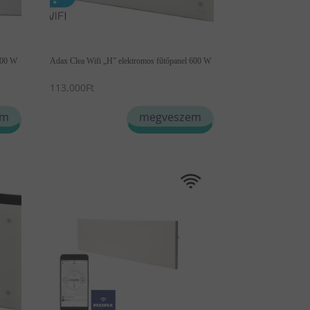
600 W
Adax Clea Wifi „H” elektromos fűtőpanel 600 W
113,000
Ft
Ennek
em
megveszem
a
terméknek
több
variációja
van.
A
változatok
a
termékoldalon
választhatók
ki