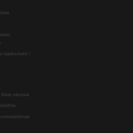
űtés
ödési
k
i tájékoztató /
 fűtés városok
 fűtőfilm
szonteladóknak