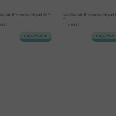
lea Wifi „H” elektromos fűtőpanel 800 W
Adax Clea Wifi „H” elektromos fűtőpanel 
W
000
Ft
119,000
Ft
ek
Ennek
megveszem
megvesz
a
éknek
terméknek
több
ciója
variációja
van.
A
ozatok
változatok
a
ékoldalon
termékoldalon
szthatók
választhatók
ki