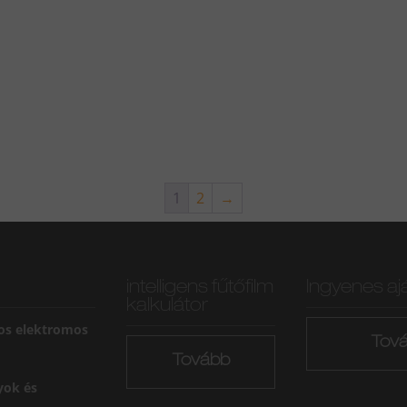
1
2
→
intelligens fűtőfilm
Ingyenes aj
kalkulátor
os elektromos
Tov
Tovább
yok és