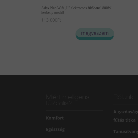
Adax Neo Wifi „L” elektromos fűtőpanel 800W
keskeny modell
113,000
Ft
megveszem
Miért intelligens
Rólunk
fűtőfólia?
A gazdaság
Komfort
fűtés titka
Egészség
Tanusítván