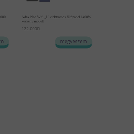
1000
Adax Neo Wifi „L” elektromos fűtőpanel 1400W
keskeny modell
122,000
Ft
em
megveszem