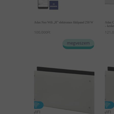
Adax Neo Wifi „H” elektromos fűtőpanel 250 W
Adax C
– kesk
100,000
Ft
121,
Enn
megveszem
a
term
több
variá
van.
A
vált
a
term
vála
ki