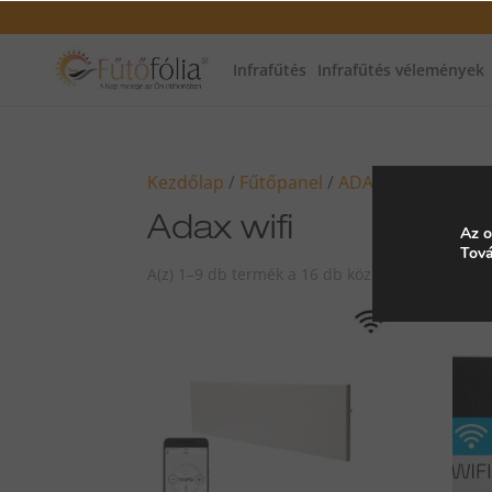
Infrafűtés
Infrafűtés vélemények
Kezdőlap
/
Fűtőpanel
/
ADAX NEO
/ Adax w
Adax wifi
Az o
Tová
A(z) 1–9 db termék a 16 db közül