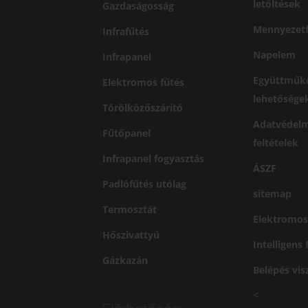
letöltések
Gazdaságosság
Mennyezetf
Infrafűtés
Napelem
Infrapanel
Együttműk
Elektromos fűtés
lehetősége
Törölközőszárító
Adatvédelm
Fűtőpanel
feltételek
Infrapanel fogyasztás
ÁSZF
Padlófűtés utólag
sitemap
Termosztát
Elektromos
Hőszivattyú
Intelligens
Gázkazán
Belépés vi
<