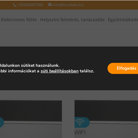
+36204007400
info@futofolia.hu
Elektromos fűtés
Helyszíni felmérés, tanácsadás
Együttműködé
ifi
ldalunkon sütiket használunk.
Elfogadás
bbi információkat a
süti beállításokban
találsz.