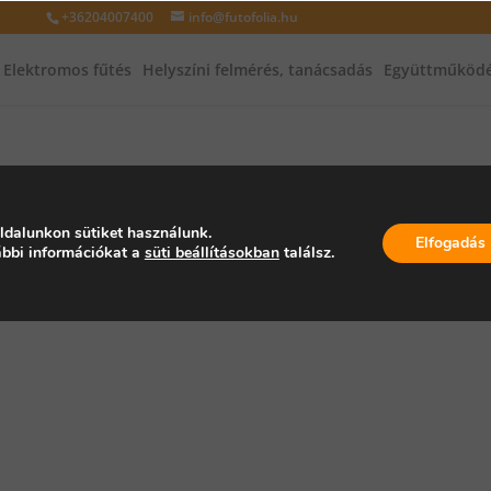
+36204007400
info@futofolia.hu
Elektromos fűtés
Helyszíni felmérés, tanácsadás
Együttműködé
ldalunkon sütiket használunk.
Elfogadás
bbi információkat a
süti beállításokban
találsz.