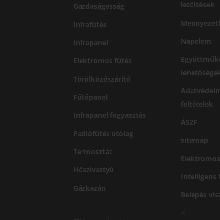
letöltések
Gazdaságosság
Mennyezetf
Infrafűtés
Napelem
Infrapanel
Együttműk
Elektromos fűtés
lehetősége
Törölközőszárító
Adatvédelm
Fűtőpanel
feltételek
Infrapanel fogyasztás
ÁSZF
Padlófűtés utólag
sitemap
Termosztát
Elektromos
Hőszivattyú
Intelligens
Gázkazán
Belépés vi
<