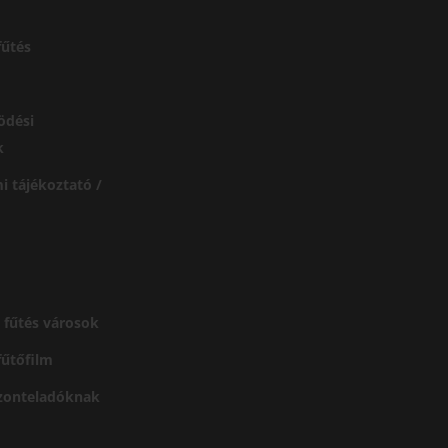
űtés
ödési
k
i tájékoztató /
 fűtés városok
 fűtőfilm
szonteladóknak