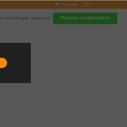
0 Termék
si lehetőségek
Kapcsolat
Kérjen árajánlatot