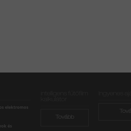
intelligens fűtőfilm
Ingyenes aj
kalkulátor
os elektromos
Tov
Tovább
yok és