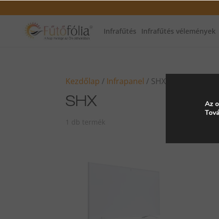
Infrafűtés
Infrafűtés vélemények
Kezdőlap
/
Infrapanel
/ SHX
SHX
Az o
Tová
1 db termék