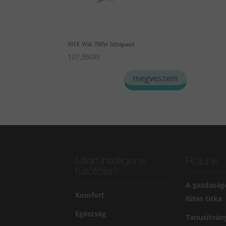
SHX Wifi 700W Infrapanel
107,950
Ft
megveszem
Miért intelligens
Rólunk
fűtőfólia?
A gazdaság
Komfort
fűtés titka
Egészség
Tanusítván