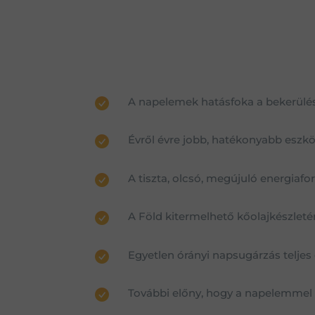
A napelemek hatásfoka a bekerülési
Évről évre jobb, hatékonyabb eszkö
A tiszta, olcsó, megújuló energiafor
A Föld kitermelhető kőolajkészleté
Egyetlen órányi napsugárzás teljes
További előny, hogy a napelemmel f