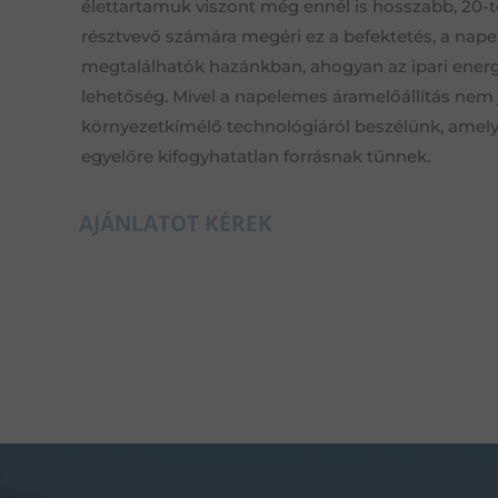
élettartamuk viszont még ennél is hosszabb, 20-tó
résztvevő számára megéri ez a befektetés, a na
megtalálhatók hazánkban, ahogyan az ipari energi
lehetőség. Mivel a napelemes áramelőállítás nem
környezetkímélő technológiáról beszélünk, amely
egyelőre kifogyhatatlan forrásnak tűnnek.
AJÁNLATOT KÉREK