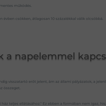
zajmentes működés.
 évben csökken, átlagosan 10 százalékkal válik olcsóbbá.
ek a napelemmel kapcs
ig visszatartó erőt jelent, ám az állami pályázatok, a jelenl
az összeget.
ház teljes ellátásához." Ez ebben a formában nem igaz, hisz