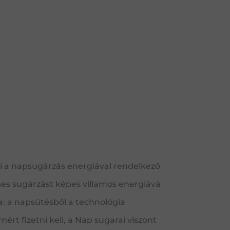
i a napsugárzás energiával rendelkező
eses sugárzást képes villamos energiává
: a napsütésből a technológia
ért fizetni kell, a Nap sugarai viszont