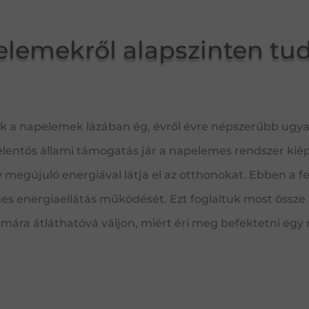
elemekről alapszinten tu
 a napelemek lázában ég, évről évre népszerűbb ugyani
jelentős állami támogatás jár a napelemes rendszer ki
y megújuló energiával látja el az otthonokat. Ebben a 
s energiaellátás működését. Ezt foglaltuk most össze 
ára átláthatóvá váljon, miért éri meg befektetni egy