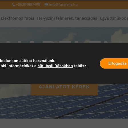
+36204007400
info@futofolia.hu
Elektromos fűtés
Helyszíni felmérés, tanácsadás
Együttműködé
NAPELEM
ldalunkon sütiket használunk.
Elfogadás
bbi információkat a
süti beállításokban
találsz.
AJÁNLATOT KÉREK