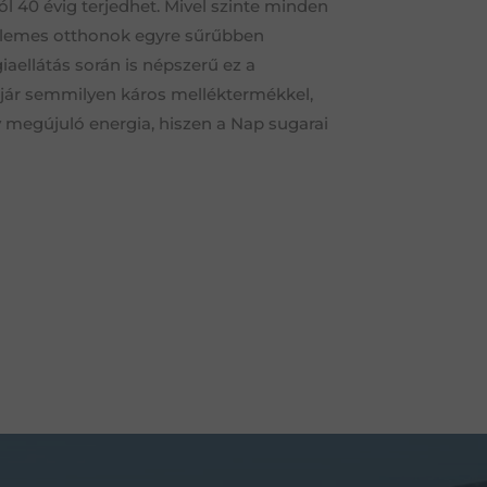
l 40 évig terjedhet. Mivel szinte minden
pelemes otthonok egyre sűrűbben
aellátás során is népszerű ez a
 jár semmilyen káros melléktermékkel,
 megújuló energia, hiszen a Nap sugarai