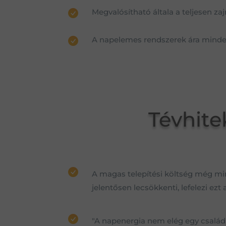
Megvalósítható általa a teljesen 
A napelemes rendszerek ára minden
Tévhit
A magas telepítési költség még mind
jelentősen lecsökkenti, lefelezi ezt 
"A napenergia nem elég egy családi 