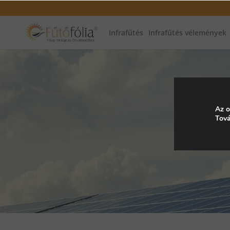
Infrafűtés
Infrafűtés vélemények
Az o
Tová