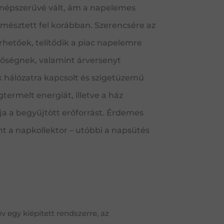
népszerűvé vált, ám a napelemes
mésztett fel korábban. Szerencsére az
etőek, telítődik a piac napelemre
inőségnek, valamint árversenyt
k hálózatra kapcsolt és szigetüzemű
termelt energiát, illetve a ház
ja a begyűjtött erőforrást. Érdemes
t a napkollektor – utóbbi a napsütés
v egy kiépített rendszerre, az