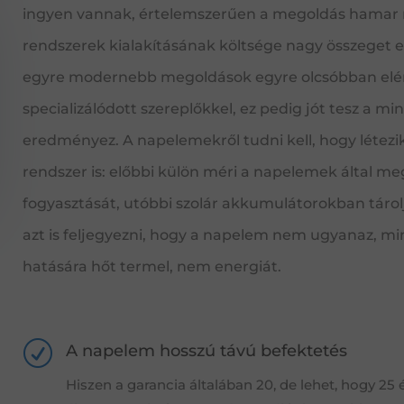
ingyen vannak, értelemszerűen a megoldás hamar 
rendszerek kialakításának költsége nagy összeget e
egyre modernebb megoldások egyre olcsóbban elérh
specializálódott szereplőkkel, ez pedig jót tesz a m
eredményez. A napelemekről tudni kell, hogy létezi
rendszer is: előbbi külön méri a napelemek által meg
fogyasztását, utóbbi szolár akkumulátorokban tárol
azt is feljegyezni, hogy a napelem nem ugyanaz, min
hatására hőt termel, nem energiát.
R
A napelem hosszú távú befektetés
Hiszen a garancia általában 20, de lehet, hogy 25 é