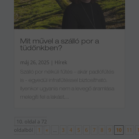
Mit művel a szálló por a
tüdőnkben?
máj 26, 2025
|
Hírek
Szálló por nélküli fűtés – akár padlófűtés
is - egyedül infrafűtéssel biztosítható.
Ilyenkor ugyanis nem a levegő áramlása
melegíti fel a lakást,...
10. oldal a 72
oldalból
1
«
...
3
4
5
6
7
8
9
10
11