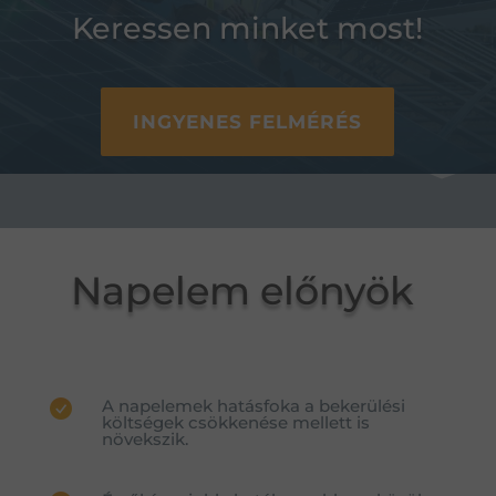
Keressen minket most!
INGYENES FELMÉRÉS
Napelem előnyök
A napelemek hatásfoka a bekerülési
költségek csökkenése mellett is
növekszik.