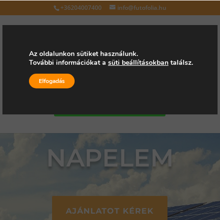
+36204007400
info@futofolia.hu
Az oldalunkon sütiket használunk.
További információkat a
süti beállításokban
találsz.
Válasszon oldalt
Elfogadás
Kérjen árajánlatot
NAPELEM
AJÁNLATOT KÉREK