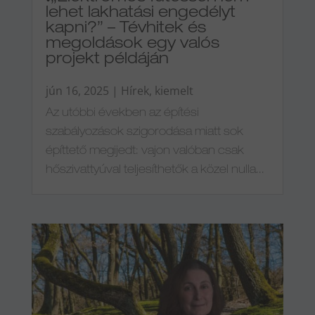
lehet lakhatási engedélyt
kapni?” – Tévhitek és
megoldások egy valós
projekt példáján
jún 16, 2025
|
Hírek
,
kiemelt
Az utóbbi években az építési
szabályozások szigorodása miatt sok
építtető megijedt: vajon valóban csak
hőszivattyúval teljesíthetők a közel nulla...