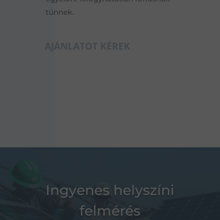
tűnnek.
AJÁNLATOT KÉREK
Ingyenes helyszíni
felmérés