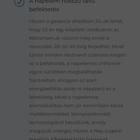
R
A napelem hosszú távú
befektetés
Hiszen a garancia általában 20, de lehet,
hogy 25 év egy kiépített rendszerre, az
élettartamuk viszont még ennél is
hosszabb, 20-tól 40 évig terjedhet. Mivel
szinte minden résztvevő számára megéri
ez a befektetés, a napelemes otthonok
egyre sűrűbben megtalálhatók
hazánkban, ahogyan az ipari
energiaellátás során is népszerű ez a
lehetőség. Mivel a napelemes
áramelőállítás nem jár semmilyen káros
melléktermékkel, környezetkímélő
technológiáról beszélünk, amely
megújuló energia, hiszen a Nap sugarai
egyelőre kifogyhatatlan forrásnak