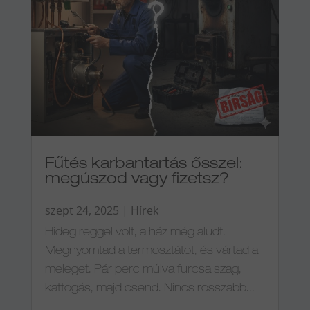
Fűtés karbantartás ősszel:
megúszod vagy fizetsz?
szept 24, 2025
|
Hírek
Hideg reggel volt, a ház még aludt.
Megnyomtad a termosztátot, és vártad a
meleget. Pár perc múlva furcsa szag,
kattogás, majd csend. Nincs rosszabb...