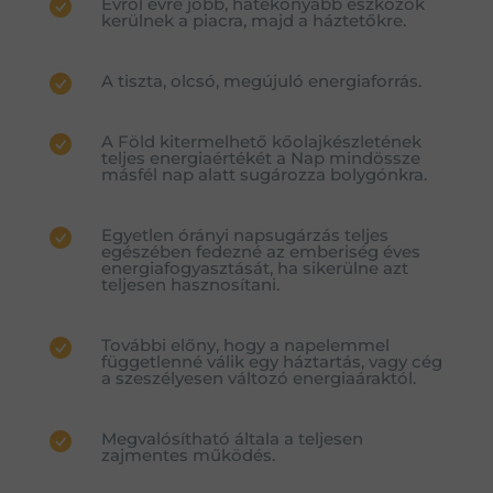
Évről évre jobb, hatékonyabb eszközök
kerülnek a piacra, majd a háztetőkre.
A tiszta, olcsó, megújuló energiaforrás.
A Föld kitermelhető kőolajkészletének
teljes energiaértékét a Nap mindössze
másfél nap alatt sugározza bolygónkra.
Egyetlen órányi napsugárzás teljes
egészében fedezné az emberiség éves
energiafogyasztását, ha sikerülne azt
teljesen hasznosítani.
További előny, hogy a napelemmel
függetlenné válik egy háztartás, vagy cég
a szeszélyesen változó energiaáraktól.
Megvalósítható általa a teljesen
zajmentes működés.