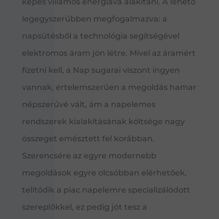
képes villamos energiává alakítani. A lehető
legegyszerűbben megfogalmazva: a
napsütésből a technológia segítségével
elektromos áram jön létre. Mivel az áramért
fizetni kell, a Nap sugarai viszont ingyen
vannak, értelemszerűen a megoldás hamar
népszerűvé vált, ám a napelemes
rendszerek kialakításának költsége nagy
összeget emésztett fel korábban.
Szerencsére az egyre modernebb
megoldások egyre olcsóbban elérhetőek,
telítődik a piac napelemre specializálódott
szereplőkkel, ez pedig jót tesz a