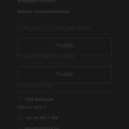
Intelligens fűtőfilm
Belépés viszonteladóknak
<
intelligens fűtőfilm kalkulátor
Tovább
Ingyenes ajánlatkérés
Tovább
Elérhetőség
1039 Budapest
Rákoczi utca 4
+36-20-400-7-400
info@futofolia.hu