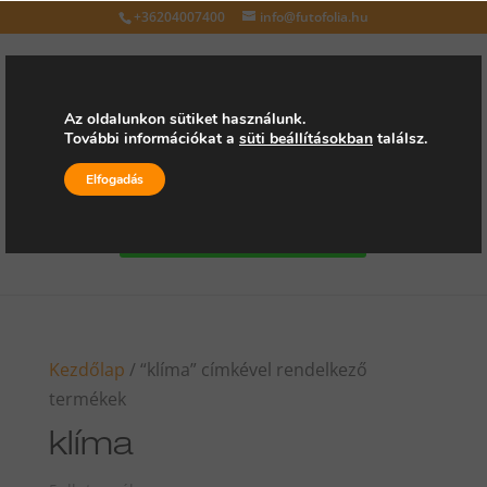
+36204007400
info@futofolia.hu
Az oldalunkon sütiket használunk.
További információkat a
süti beállításokban
találsz.
Válasszon oldalt
Elfogadás
Kérjen árajánlatot
Kezdőlap
/ “klíma” címkével rendelkező
termékek
klíma