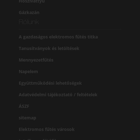
Hőszivattyú
Gázkazán
Rólunk
A gazdaságos elektromos fűtés titka
Tanusítványok és letöltések
Mennyezetfűtés
Napelem
Együttműködési lehetőségek
Adatvédelmi tájékoztató / feltételek
ÁSZF
sitemap
Elektromos fűtés városok