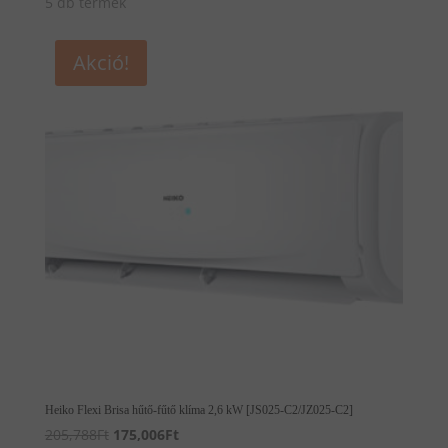
5 db termék
Akció!
Heiko Flexi Brisa hűtő-fűtő klíma 2,6 kW [JS025-C2/JZ025-C2]
Original
Current
205,788
Ft
175,006
Ft