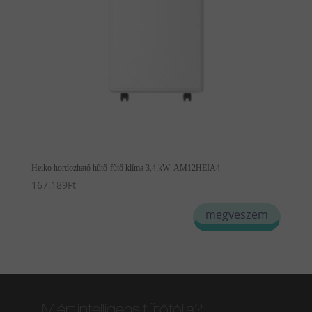
Heiko hordozható hűtő-fűtő klíma 3,4 kW- AM12HEIA4
167,189
Ft
megveszem
Miért intelligens fűtőfólia?