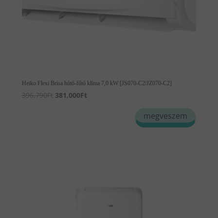
Heiko Flexi Brisa hűtő-fűtő klíma 7,0 kW [JS070-C2/JZ070-C2]
Original
Current
396,790
Ft
381,000
Ft
price
price
megveszem
was:
is:
396,790Ft.
381,000Ft.