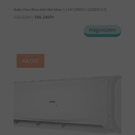
Heiko Flexi Brisa hűtő-fűtő klíma 3,2 kW [JS035-C2/JZ035-C2]
Original
Current
222,329
Ft
180,340
Ft
price
price
megveszem
was:
is:
222,329Ft.
180,340Ft.
Akció!