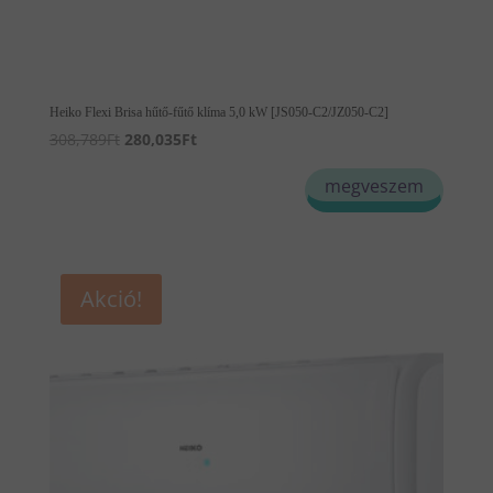
Heiko Flexi Brisa hűtő-fűtő klíma 5,0 kW [JS050-C2/JZ050-C2]
Original
Current
308,789
Ft
280,035
Ft
price
price
megveszem
was:
is:
308,789Ft.
280,035Ft.
Akció!