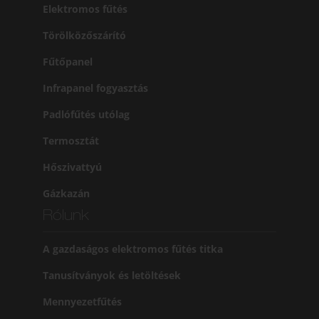
Elektromos fűtés
Törölközőszárító
Fűtőpanel
Infrapanel fogyasztás
Padlófűtés utólag
Termosztát
Hőszivattyú
Gázkazán
Rólunk
A gazdaságos elektromos fűtés titka
Tanusítványok és letöltések
Mennyezetfűtés