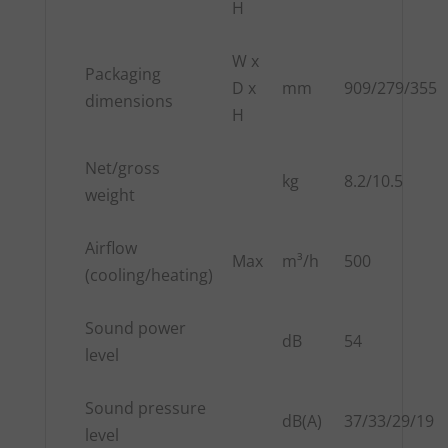
H
W x
Packaging
D x
mm
909/279/355
dimensions
H
Net/gross
kg
8.2/10.5
weight
Airflow
Max
m³/h
500
(cooling/heating)
Sound power
dB
54
level
Sound pressure
dB(A)
37/33/29/19
level