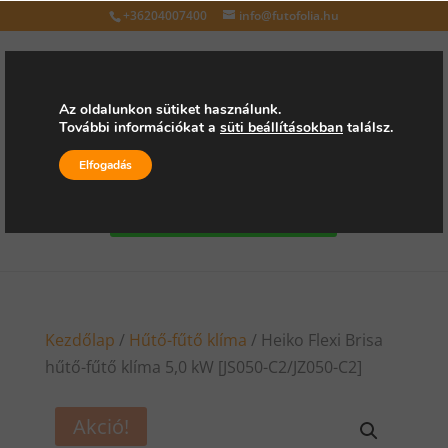
+36204007400
info@futofolia.hu
Az oldalunkon sütiket használunk.
További információkat a
süti beállításokban
találsz.
Válasszon oldalt
Elfogadás
Kérjen árajánlatot
Kezdőlap
/
Hűtő-fűtő klíma
/ Heiko Flexi Brisa
hűtő-fűtő klíma 5,0 kW [JS050-C2/JZ050-C2]
Akció!