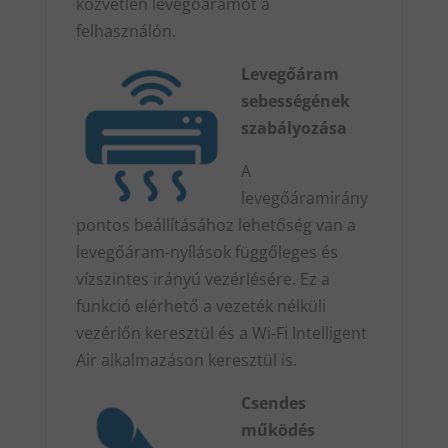
közvetlen levegőáramot a
felhasználón.
Levegőáram
sebességének
szabályozása
A
levegőáramirány
pontos beállításához lehetőség van a
levegőáram-nyílások függőleges és
vízszintes irányú vezérlésére. Ez a
funkció elérhető a vezeték nélküli
vezérlőn keresztül és a Wi-Fi Intelligent
Air alkalmazáson keresztül is.
Csendes
működés