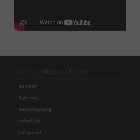
Miért intelligens fűtőfólia?
Komfort
Egészség
Gazdaságosság
Infrafűtés
Infrapanel