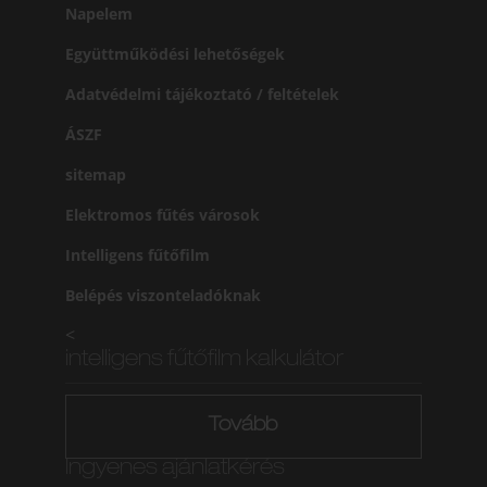
Napelem
Együttműködési lehetőségek
Adatvédelmi tájékoztató / feltételek
ÁSZF
sitemap
Elektromos fűtés városok
Intelligens fűtőfilm
Belépés viszonteladóknak
<
intelligens fűtőfilm kalkulátor
Tovább
Ingyenes ajánlatkérés