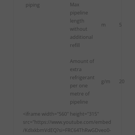
Max
piping
pipeline
length
m
5
without
additional
refill
Amount of
extra
refrigerant
g/m
20
per one
metre of
pipeline
<iframe width="560" height="315"
src="https://www.youtube.com/embed
/KdIxkbmVdEQ?si=FRC64ThRwGDveo0-