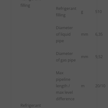
filling
Refrigerant
g
510
filling
Diameter
of liquid
mm
6,35
pipe
Diameter
mm
9,52
of gas pipe
Max
pipeline
length /
m
20/10
max level
difference
Refrigerant