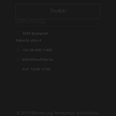
Tovább
Elérhetőség
1039 Budapest
Rákoczi utca 4
+36-20-400-7-400
info@futofolia.hu
H-P: 10:00-17:00
© 2019 Minden jog fenntartva. futofolia.hu