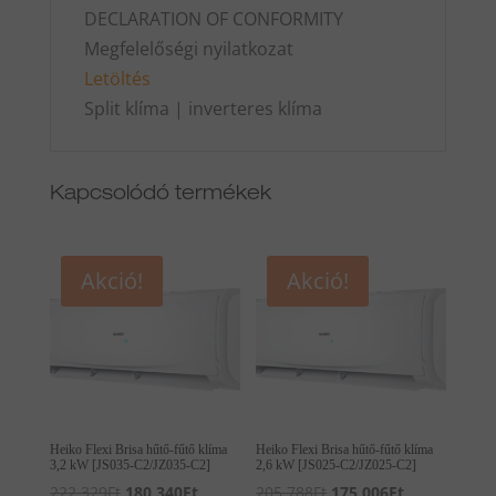
DECLARATION OF CONFORMITY
Megfelelőségi nyilatkozat
Letöltés
Split klíma | inverteres klíma
Kapcsolódó termékek
Akció!
Akció!
Heiko Flexi Brisa hűtő-fűtő klíma
Heiko Flexi Brisa hűtő-fűtő klíma
3,2 kW [JS035-C2/JZ035-C2]
2,6 kW [JS025-C2/JZ025-C2]
Original
Current
Original
Current
222,329
Ft
180,340
Ft
205,788
Ft
175,006
Ft