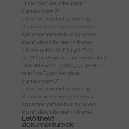
" title="YouTube video player"
frameborder="0"
allow="accelerometer; autoplay;
clipboard-write; encrypted-media;
gyroscope; picture-in-picture; web-
share" allowfullscreen></iframe>
<iframe width="560" height="315"
src="https://www.youtube.com/embed
/3ew5KKIS6a8?si=x2dUC_cpCqFE9B1E"
title="YouTube video player"
frameborder="0"
allow="accelerometer; autoplay;
clipboard-write; encrypted-media;
gyroscope; picture-in-picture; web-
share" allowfullscreen></iframe>
Letölthető
dokumentumok