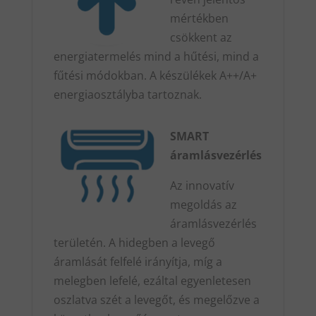
mértékben
csökkent az
energiatermelés mind a hűtési, mind a
fűtési módokban. A készülékek A++/A+
energiaosztályba tartoznak.
SMART
áramlásvezérlés
Az innovatív
megoldás az
áramlásvezérlés
területén. A hidegben a levegő
áramlását felfelé irányítja, míg a
melegben lefelé, ezáltal egyenletesen
oszlatva szét a levegőt, és megelőzve a