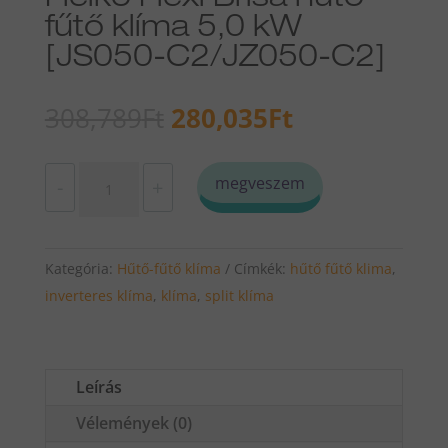
fűtő klíma 5,0 kW
[JS050-C2/JZ050-C2]
Original
Current
308,789
Ft
280,035
Ft
price
price
was:
is:
Heiko
megveszem
-
+
308,789Ft.
280,035Ft.
Flexi
Brisa
hűtő-
Kategória:
Hűtő-fűtő klíma
Címkék:
hűtő fűtő klima
,
fűtő
inverteres klíma
,
klíma
,
split klíma
klíma
5,0
kW
Leírás
[JS050-
C2/JZ050-
Vélemények (0)
C2]