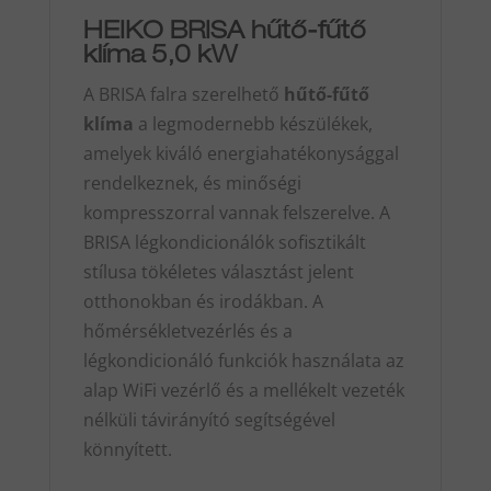
mennyiség
HEIKO BRISA hűtő-fűtő
klíma 5,0 kW
A BRISA falra szerelhető
hűtő-fűtő
klíma
a legmodernebb készülékek,
amelyek kiváló energiahatékonysággal
rendelkeznek, és minőségi
kompresszorral vannak felszerelve. A
BRISA légkondicionálók sofisztikált
stílusa tökéletes választást jelent
otthonokban és irodákban. A
hőmérsékletvezérlés és a
légkondicionáló funkciók használata az
alap WiFi vezérlő és a mellékelt vezeték
nélküli távirányító segítségével
könnyített.