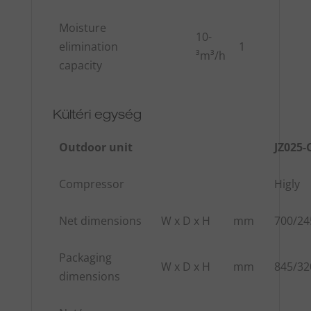
Moisture
10-
elimination
1
³m³/h
capacity
Kültéri egység
Outdoor unit
JZ025-
Compressor
Higly
Net dimensions
W x D x H
mm
700/24
Packaging
W x D x H
mm
845/32
dimensions