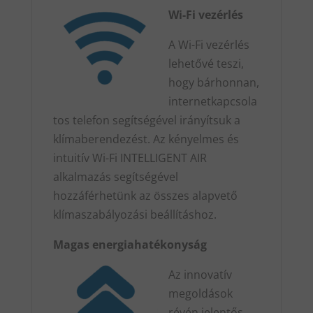
Wi-Fi vezérlés
A Wi-Fi vezérlés
lehetővé teszi,
hogy bárhonnan,
internetkapcsola
tos telefon segítségével irányítsuk a
klímaberendezést. Az kényelmes és
intuitív Wi-Fi INTELLIGENT AIR
alkalmazás segítségével
hozzáférhetünk az összes alapvető
klímaszabályozási beállításhoz.
Magas energiahatékonyság
Az innovatív
megoldások
révén jelentős