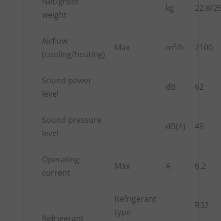
Net/gross
kg
22.8/2
weight
Airflow
Max
m³/h
2100
(cooling/heating)
Sound power
dB
62
level
Sound pressure
dB(A)
49
level
Operating
Max
A
6,2
current
Refrigerant
R32
type
Refrigerant