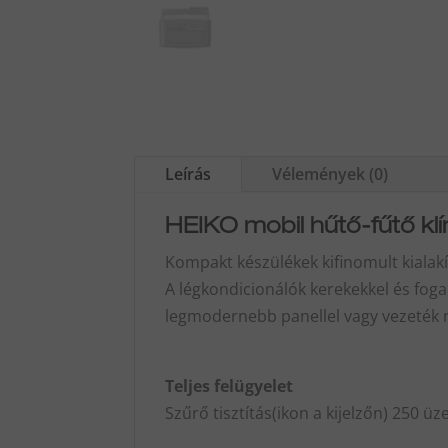
Leírás
Vélemények (0)
HEIKO mobil hűtő-fűtő kl
Kompakt készülékek kifinomult kialakítá
A légkondicionálók kerekekkel és foga
legmodernebb panellel vagy vezeték nélku
Teljes felügyelet
Szűrő tisztítás(ikon a kijelzőn) 250 ü