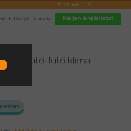
0 Termék
si lehetőségek
Kapcsolat
Kérjen árajánlatot
ható hűtő-fűtő klíma
12HEIA4
gveszem
Címkék:
hűtő fűtő klima
,
inverteres klíma
,