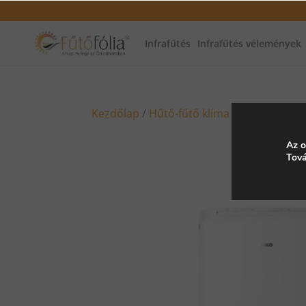
Infrafűtés
Infrafűtés vélemények
Kezdőlap
/
Hűtő-fűtő klíma
/ Heiko hordo
Az o
Tová