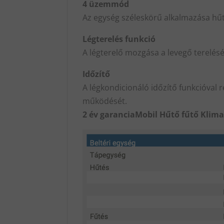
4 üzemmód
Az egység széleskörű alkalmazása hűté
Légterelés funkció
A légterelő mozgása a levegő terelésé
Időzítő
A légkondicionáló időzítő funkcióval
működését.
2 év garancia
Mobil Hűtő fűtő Klima