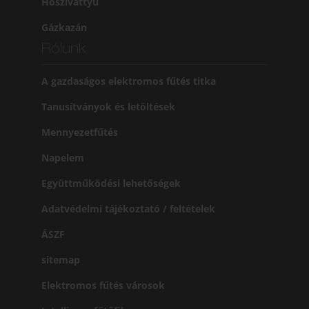
Hőszivattyú
Gázkazán
Rólunk
A gazdaságos elektromos fűtés titka
Tanusítványok és letöltések
Mennyezetfűtés
Napelem
Együttműködési lehetőségek
Adatvédelmi tájékoztató / feltételek
ÁSZF
sitemap
Elektromos fűtés városok