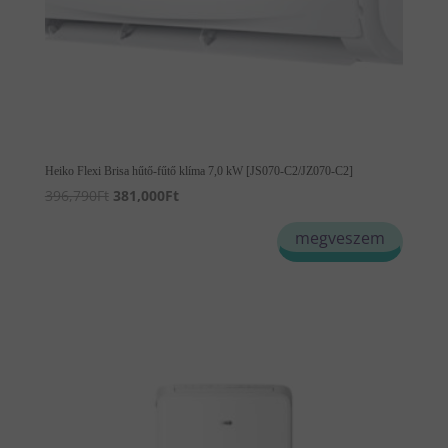
Heiko Flexi Brisa hűtő-fűtő klíma 7,0 kW [JS070-C2/JZ070-C2]
Original
Current
396,790
Ft
381,000
Ft
price
price
megveszem
was:
is:
396,790Ft.
381,000Ft.