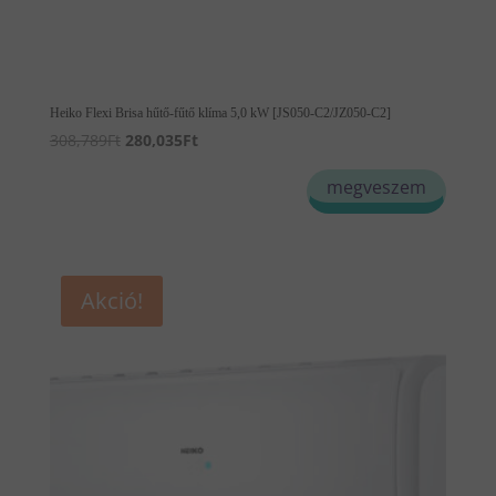
Heiko Flexi Brisa hűtő-fűtő klíma 5,0 kW [JS050-C2/JZ050-C2]
Original
Current
308,789
Ft
280,035
Ft
price
price
megveszem
was:
is:
308,789Ft.
280,035Ft.
Akció!