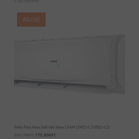
5 db termék
Akció!
Heiko Flexi Brisa hűtő-fűtő klíma 2,6 kW [JS025-C2/JZ025-C2]
Original
Current
205,788
Ft
175,006
Ft