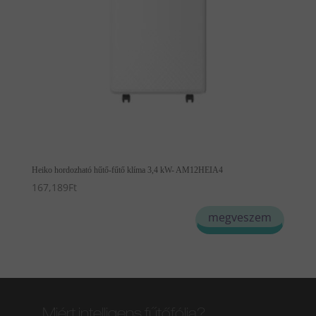
Heiko hordozható hűtő-fűtő klíma 3,4 kW- AM12HEIA4
167,189
Ft
megveszem
Miért intelligens fűtőfólia?