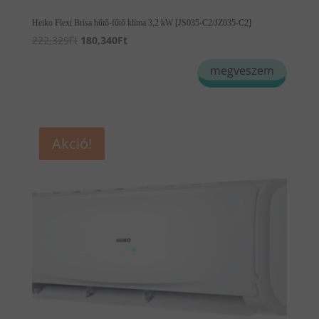
Heiko Flexi Brisa hűtő-fűtő klíma 3,2 kW [JS035-C2/JZ035-C2]
Original
Current
222,329
Ft
180,340
Ft
price
price
megveszem
was:
is:
222,329Ft.
180,340Ft.
Akció!