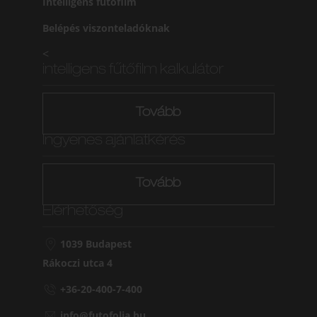
Intelligens fűtőfilm
Belépés viszonteladóknak
<
intelligens fűtőfilm kalkulátor
Tovább
Ingyenes ajánlatkérés
Tovább
Elérhetőség
1039 Budapest
Rákoczi utca 4
+36-20-400-7-400
info@futofolia.hu