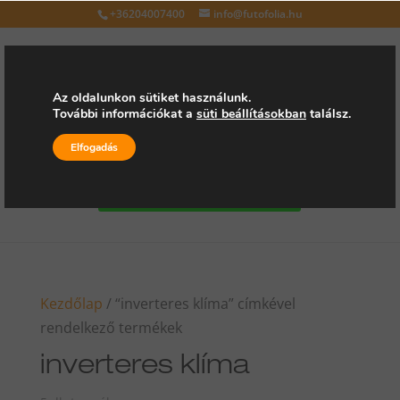
+36204007400
info@futofolia.hu
Az oldalunkon sütiket használunk.
További információkat a
süti beállításokban
találsz.
Válasszon oldalt
Elfogadás
Kérjen árajánlatot
Kezdőlap
/ “inverteres klíma” címkével
rendelkező termékek
inverteres klíma