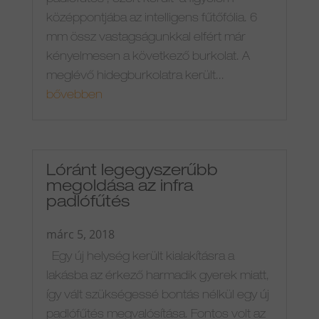
középpontjába az intelligens fűtőfólia. 6
mm össz vastagságunkkal elfért már
kényelmesen a következő burkolat. A
meglévő hidegburkolatra került...
bővebben
Lóránt legegyszerűbb
megoldása az infra
padlófűtés
márc 5, 2018
Egy új helység került kialakításra a
lakásba az érkező harmadik gyerek miatt,
így vált szükségessé bontás nélkül egy új
padlófűtés megvalósítása. Fontos volt az