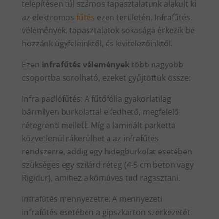
telepítésen túl számos tapasztalatunk alakult ki
az elektromos
fűtés
ezen területén. Infrafűtés
vélemények, tapasztalatok sokasága érkezik be
hozzánk ügyfeleinktől, és kivitelezőinktől.
Ezen
infrafűtés vélemények
több nagyobb
csoportba sorolható, ezeket gyűjtöttük össze:
Infra padlófűtés: A fűtőfólia gyakorlatilag
bármilyen burkolattal elfedhető, megfelelő
rétegrend mellett. Míg a laminált parketta
közvetlenül rákerülhet a az infrafűtés
rendszerre, addig egy hidegburkolat esetében
szükséges egy szilárd réteg (4-5 cm beton vagy
Rigidur), amihez a kőműves tud ragasztani.
Infrafűtés mennyezetre: A mennyezeti
infrafűtés esetében a gipszkarton szerkezetét