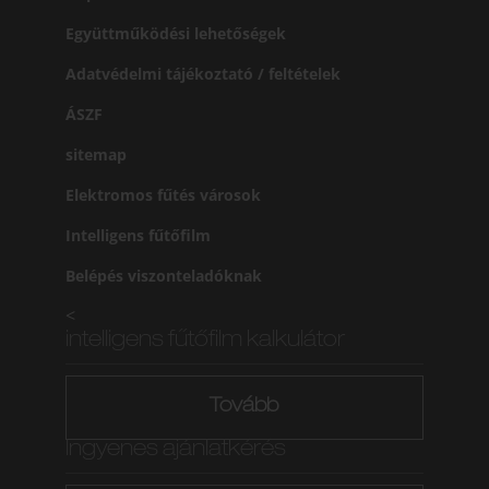
Együttműködési lehetőségek
Adatvédelmi tájékoztató / feltételek
ÁSZF
sitemap
Elektromos fűtés városok
Intelligens fűtőfilm
Belépés viszonteladóknak
<
intelligens fűtőfilm kalkulátor
Tovább
Ingyenes ajánlatkérés