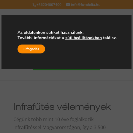
+36204007400
info@futofolia.hu
Az oldalunkon sütiket használunk.
További információkat a
süti beállításokban
találsz.
Válasszon oldalt
Elfogadás
Kérjen árajánlatot
Infrafűtés vélemények
Cégünk több mint 10 éve foglalkozik
infrafűtéssel Magyarországon, így a 3.500