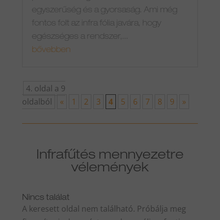
egyszerűség és a gyorsaság. Ami még
fontos folt az infra fólia javára, hogy
egészséges a rendszer,...
bővebben
4. oldal a 9
oldalból
«
1
2
3
4
5
6
7
8
9
»
Infrafűtés mennyezetre
vélemények
Nincs találat
A keresett oldal nem található. Próbálja meg