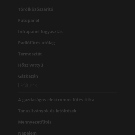
Törölközőszárító
Fűtőpanel
Infrapanel fogyasztás
Padlófűtés utólag
Termosztát
Hőszivattyú
Gázkazán
Rólunk
A gazdaságos elektromos fűtés titka
Tanusítványok és letöltések
Mennyezetfűtés
Napelem