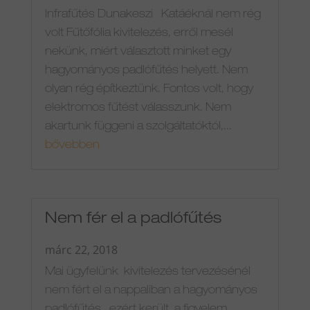
Infrafűtés Dunakeszi Katáéknál nem rég
volt Fűtőfólia kivitelezés, erről mesél
nekünk, miért választott minket egy
hagyományos padlófűtés helyett. Nem
olyan rég építkeztünk. Fontos volt, hogy
elektromos fűtést válasszunk. Nem
akartunk függeni a szolgáltatóktól,...
bővebben
Nem fér el a padlófűtés
márc 22, 2018
Mai ügyfelünk kivitelezés tervezésénél
nem fért el a nappaliban a hagyományos
padlófűtés , ezért került a figyelem