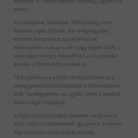
fűtőfólia, ez szinte teljesen mindegy, ugyan azt
jelenti.
Az infrapanel, fűtőkábel, fűtőszőnyeg nem
feltétlen olyan fűtések, ami a legnagyobb
komfort biztosítását teszik lehetővé.
Amennyiben csak az a cél, hogy legyen fűtés, a
szükséges energia bejutatható az ingatlanba
ezekkel a fűtésrendszerekkel is.
10 év garancia a a fűtés rendszerünkre és a
meleg garancia (visszafizetjük a fűtésrendszer
árát, ha elégedetlen az ügyfél), mind a vevőink
biztonságát szolgálják.
A fogyasztási költségek napelem rendszerrel
akár nullára csökkenthető, így ezen is érdemes
elgondolkozni a beruházás mellett.