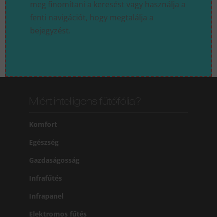
meg finomítani a keresést vagy használja a
fenti navigációt, hogy megtalálja a
bejegyzést.
Miért intelligens fűtőfólia?
Komfort
Egészség
Gazdaságosság
Infrafűtés
Infrapanel
Elektromos fűtés