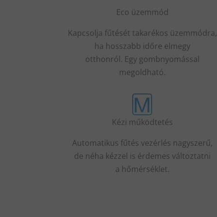
Eco
üzemmód
Kapcsolja
fűtését
takarékos üzemmódra,
ha hosszabb időre elmegy
otthonról.
Egy
gombnyomással
megoldható.
Kézi működtetés
Automatikus fűtés
vezérlés
nagyszerű,
de
néha kézzel is érdemes
változtatni
a
hőmérséklet
.