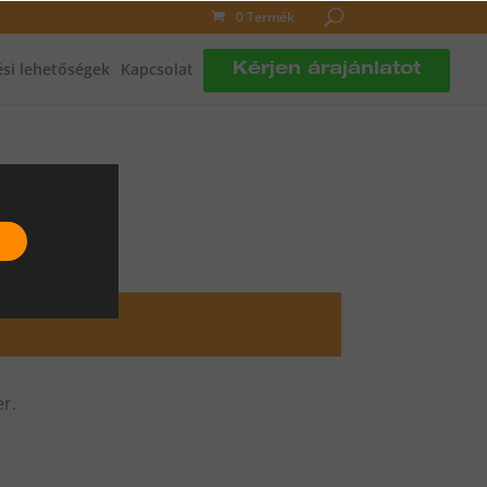
0 Termék
si lehetőségek
Kapcsolat
Kérjen árajánlatot
r.