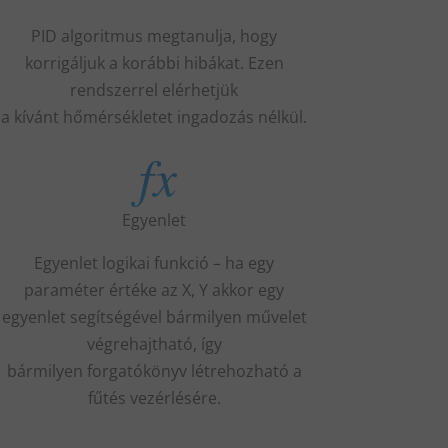
PID
algoritmus
megtanulja
, hogy
korrigáljuk a
korábbi hibákat
.
Ezen
rendszerrel elérhetjük
a
kívánt
hőmérsékletet
ingadozás nélkül.
Egyenlet
Egyenlet
logikai
funkció –
ha
egy
paraméter értéke
az
X
,
Y
akkor egy
egyenlet segítségével bármilyen
művelet
végrehajtható
, így
bármilyen
forgatókönyv létrehozható a
fűtés vezérlésére.