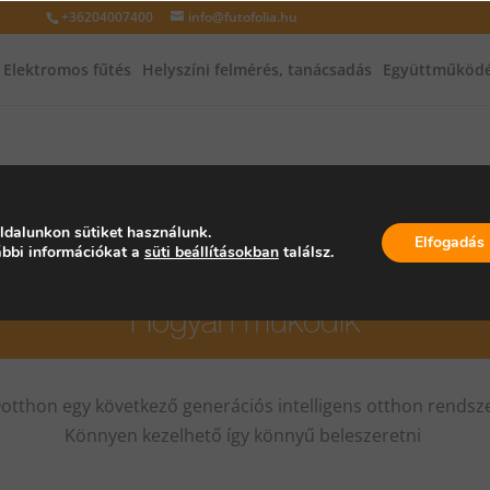
+36204007400
info@futofolia.hu
Elektromos fűtés
Helyszíni felmérés, tanácsadás
Együttműködé
ldalunkon sütiket használunk.
Elfogadás
bbi információkat a
süti beállításokban
találsz.
Hogyan működik
Qotthon egy következő generációs intelligens otthon rendsze
Könnyen kezelhető így könnyű beleszeretni