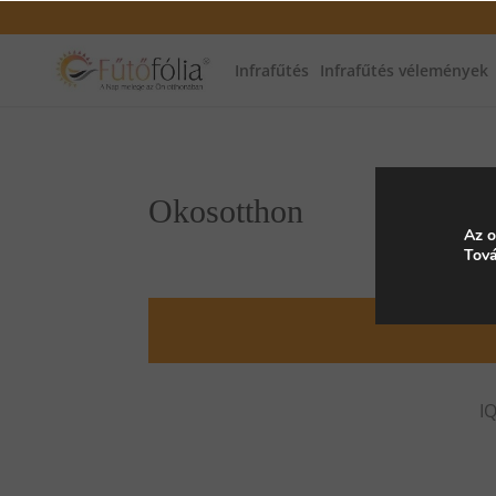
Infrafűtés
Infrafűtés vélemények
Okosotthon
Az o
Tová
I