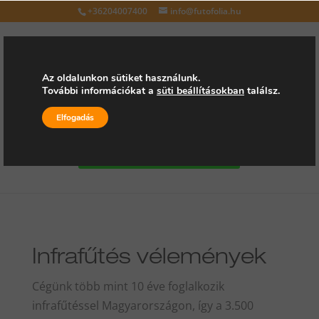
+36204007400
info@futofolia.hu
Az oldalunkon sütiket használunk.
További információkat a
süti beállításokban
találsz.
Válasszon oldalt
Elfogadás
Kérjen árajánlatot
Infrafűtés vélemények
Cégünk több mint 10 éve foglalkozik
infrafűtéssel Magyarországon, így a 3.500