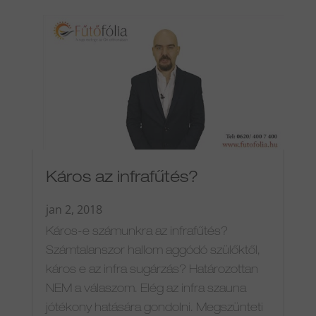
Káros az infrafűtés?
jan 2, 2018
Káros-e számunkra az infrafűtés?
Számtalanszor hallom aggódó szülőktől,
káros e az infra sugárzás? Határozottan
NEM a válaszom. Elég az infra szauna
jótékony hatására gondolni. Megszünteti