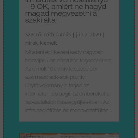
Infrafűtés VS hőszivattyú
– 9 OK, amiért ne hagyd
magad megvezetni a
szaki által
Szerző:
Tóth Tamás
|
jún 7, 2020
|
Hírek
,
kiemelt
Mostani építkezési kedv nagyban
hozzájárul az infrafűtés terjedéséhez.
Az elmúlt 10 év kivitelezéseiből
származó sok-sok pozitív
ügyfélvélemény is terjed az
interneten, és segíti az embereket a
tapasztalatok összegyűjtésében. Az
infra padlófűtés és mennyezetfűtés...