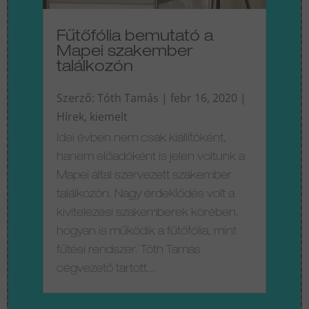
Fűtőfólia bemutató a
Mapei szakember
találkozón
Szerző:
Tóth Tamás
|
febr 16, 2020
|
Hírek
,
kiemelt
Idei évben nem csak kiállítóként,
hanem előadóként is jelen voltunk a
Mapei által szervezett szakember
találkozón. Nagy érdeklődés volt a
kivitelezési szakemberek körében,
hogyan is működik a fűtőfólia, mint
fűtési rendszer. Tóth Tamás
cégvezető tartott...