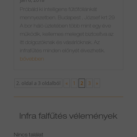
Próbáld ki intelligens fűtőfóliánkát
mennyezetben. Budapest , József krt 29
A bor háló üzletében több mint egy éve
működik, kellemes meleget biztosítva az
itt dolgozóknak és vásárlóknak. Az
infrafűtés minden előnyét élvezhetik.
bővebben
2. oldal a 3 oldalból
«
1
2
3
»
Infra falfűtés vélemények
Nincs találat