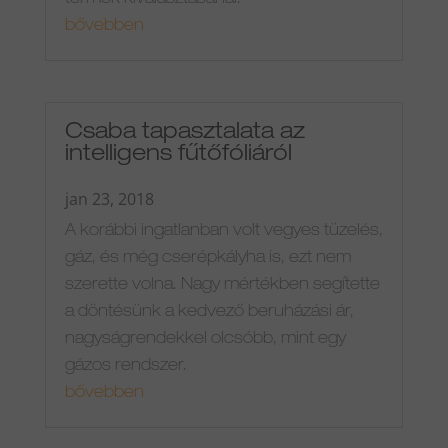
bővebben
Csaba tapasztalata az
intelligens fűtőfóliáról
jan 23, 2018
A korábbi ingatlanban volt vegyes tüzelés,
gáz, és még cserépkályha is, ezt nem
szerette volna. Nagy mértékben segítette
a döntésünk a kedvező beruházási ár,
nagyságrendekkel olcsóbb, mint egy
gázos rendszer.
bővebben