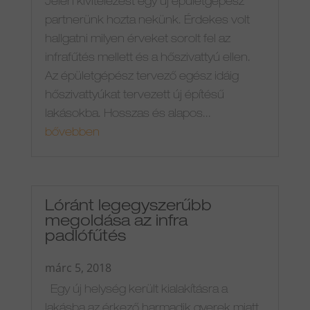
Jelen kivitelezést egy új épületgépész
partnerünk hozta nekünk. Érdekes volt
hallgatni milyen érveket sorolt fel az
infrafűtés mellett és a hőszivattyú ellen.
Az épületgépész tervező egész idáig
hőszivattyúkat tervezett új építésű
lakásokba. Hosszas és alapos...
bővebben
Lóránt legegyszerűbb
megoldása az infra
padlófűtés
márc 5, 2018
Egy új helység került kialakításra a
lakásba az érkező harmadik gyerek miatt,