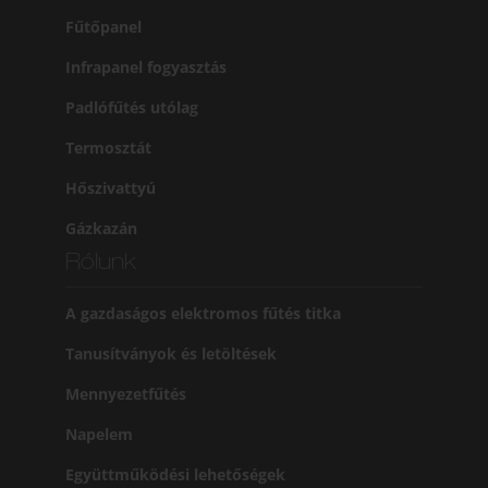
Fűtőpanel
Infrapanel fogyasztás
Padlófűtés utólag
Termosztát
Hőszivattyú
Gázkazán
Rólunk
A gazdaságos elektromos fűtés titka
Tanusítványok és letöltések
Mennyezetfűtés
Napelem
Együttműködési lehetőségek