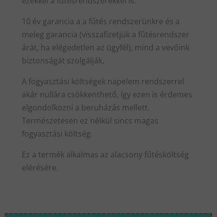
ezekkel a fűtésrendszerekkel is.
10 év garancia a a fűtés rendszerünkre és a
meleg garancia (visszafizetjük a fűtésrendszer
árát, ha elégedetlen az ügyfél), mind a vevőink
biztonságát szolgálják.
A fogyasztási költségek napelem rendszerrel
akár nullára csökkenthető, így ezen is érdemes
elgondolkozni a beruházás mellett.
Természetesen ez nélkül sincs magas
fogyasztási költség.
Ez a termék alkalmas az alacsony fűtésköltség
elérésére.