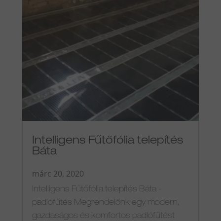
Intelligens Fűtőfólia telepítés
Báta
márc 20, 2020
Intelligens Fűtőfólia telepítés Báta -
padlófűtés Megrendelőnk egy modern,
gazdaságos és komfortos padlófűtést