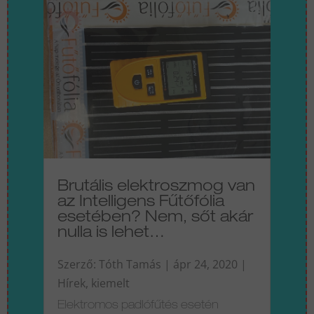
Brutális elektroszmog van
az Intelligens Fűtőfólia
esetében? Nem, sőt akár
nulla is lehet…
Szerző:
Tóth Tamás
|
ápr 24, 2020
|
Hírek
,
kiemelt
Elektromos padlófűtés esetén