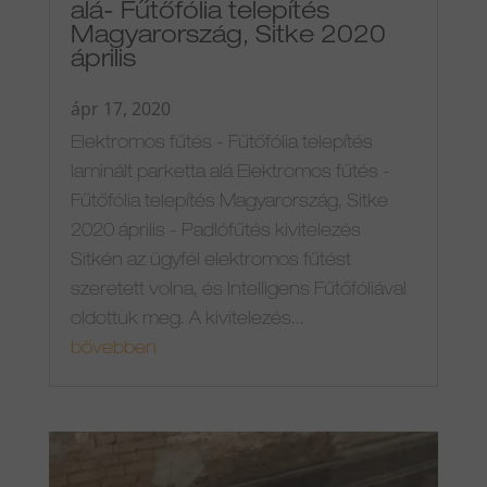
alá- Fűtőfólia telepítés
Magyarország, Sitke 2020
április
ápr 17, 2020
Elektromos fűtés - Fűtőfólia telepítés
laminált parketta alá Elektromos fűtés -
Fűtőfólia telepítés Magyarország, Sitke
2020 április - Padlófűtés kivitelezés
Sitkén az ügyfél elektromos fűtést
szeretett volna, és Intelligens Fűtőfóliával
oldottuk meg. A kivitelezés...
bővebben