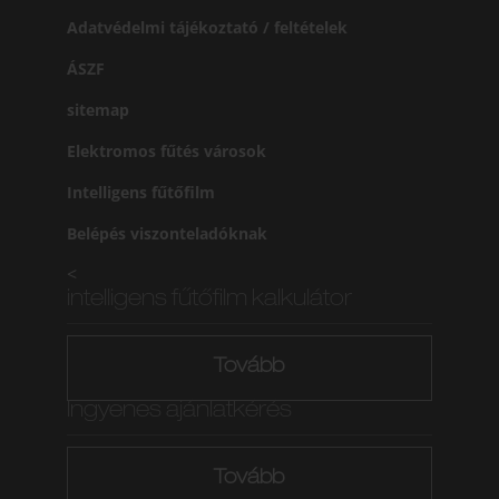
Adatvédelmi tájékoztató / feltételek
ÁSZF
sitemap
Elektromos fűtés városok
Intelligens fűtőfilm
Belépés viszonteladóknak
<
intelligens fűtőfilm kalkulátor
Tovább
Ingyenes ajánlatkérés
Tovább