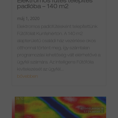
Elektromos fűtés telepítés
padlóba – 140 m2
máj 1, 2020
Elektromos padlófűtésként telepítettünk
Fűtőfóliát Kunfehértón. A 140 m2
alapterületű családi ház vezérlése okos
otthonnal történt meg, így számtalan
programozási lehetőség vált elérhetővé a
ügyfél számára. Az Intelligens Fűtőfólia
kivitelezését az ügyfél...
bővebben