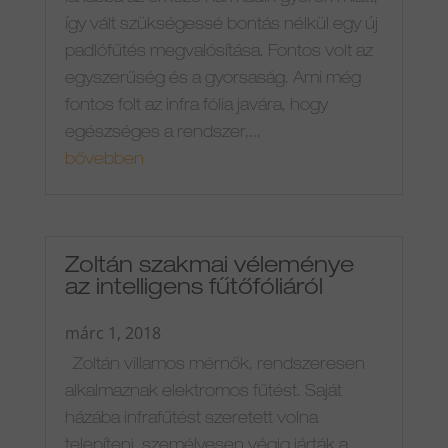
így vált szükségessé bontás nélkül egy új
padlófűtés megvalósítása. Fontos volt az
egyszerűség és a gyorsaság. Ami még
fontos folt az infra fólia javára, hogy
egészséges a rendszer,...
bővebben
Zoltán szakmai véleménye
az intelligens fűtőfóliáról
márc 1, 2018
Zoltán villamos mérnők, rendszeresen
alkalmaznak elektromos fűtést. Saját
házába infrafűtést szeretett volna
telepíteni, személyesen végig járták a