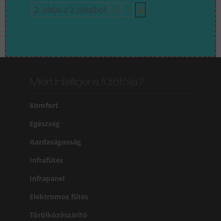
2. oldal a 2 oldalból
«
1
2
Miért intelligens fűtőfólia?
Komfort
Egészség
Gazdaságosság
Infrafűtés
Infrapanel
Elektromos fűtés
Törölközőszárító