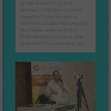
brutális elektroszmog van a
lakásban, ha Intelligens Fűtőfóliát
választunk? Évek óta terjed az
interneten házi laborokban készített
nem hiteles mérési eredmény
fűtőfilmekről és fűtőfóliákról. Most
tiszta vizet öntünk a pohárba. Mi...