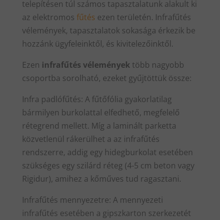
telepítésen túl számos tapasztalatunk alakult ki
az elektromos
fűtés
ezen területén. Infrafűtés
vélemények, tapasztalatok sokasága érkezik be
hozzánk ügyfeleinktől, és kivitelezőinktől.
Ezen
infrafűtés vélemények
több nagyobb
csoportba sorolható, ezeket gyűjtöttük össze:
Infra padlófűtés: A fűtőfólia gyakorlatilag
bármilyen burkolattal elfedhető, megfelelő
rétegrend mellett. Míg a laminált parketta
közvetlenül rákerülhet a az infrafűtés
rendszerre, addig egy hidegburkolat esetében
szükséges egy szilárd réteg (4-5 cm beton vagy
Rigidur), amihez a kőműves tud ragasztani.
Infrafűtés mennyezetre: A mennyezeti
infrafűtés esetében a gipszkarton szerkezetét