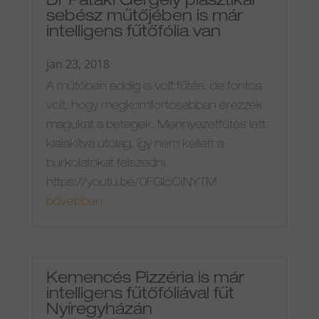
Dr Pataki Gergely plasztikai
sebész műtőjében is már
intelligens fűtőfólia van
jan 23, 2018
A műtőben eddig is volt fűtés, de fontos
volt, hogy mégkomfortosabban érezzék
magukat a betegek. Mennyezetfűtés lett
kialakítva utólag, így nem kellett a
burkolatokat felszedni.
https://youtu.be/0FGIcCiNYTM
bővebben
Kemencés Pizzéria is már
intelligens fűtőfóliával fűt
Nyíregyházán