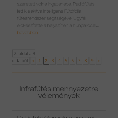
szeretett volna ingatlanába. Padlófűtés
lett kialakítva Intelligens Fűtőfólia
fűtésrendszer segítségével.Ügyfél
előkészítette a helyszínen a hungarocel...
bővebben
2. oldal a 9
oldalból
«
1
2
3
4
5
6
7
8
9
»
Infrafűtés mennyezetre
vélemények