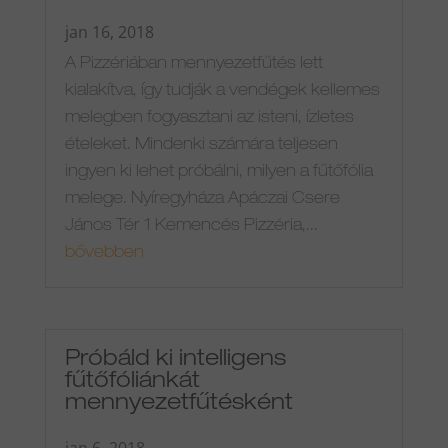
jan 16, 2018
A Pizzériában mennyezetfűtés lett
kialakítva, így tudják a vendégek kellemes
melegben fogyasztani az isteni, ízletes
ételeket. Mindenki számára teljesen
ingyen ki lehet próbálni, milyen a fűtőfólia
melege. Nyíregyháza Apáczai Csere
János Tér 1 Kemencés Pizzéria,...
bővebben
Próbáld ki intelligens
fűtőfóliánkát
mennyezetfűtésként
jan 6, 2018