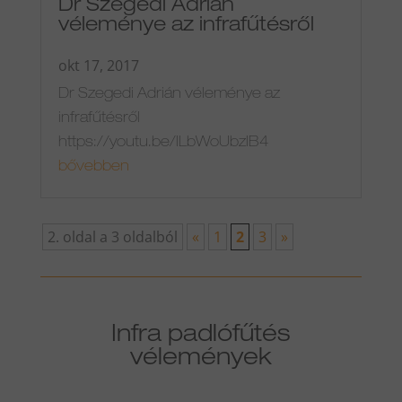
Dr Szegedi Adrián
véleménye az infrafűtésről
okt 17, 2017
Dr Szegedi Adrián véleménye az
infrafűtésről
https://youtu.be/ILbWoUbzIB4
bővebben
2. oldal a 3 oldalból
«
1
2
3
»
Infra padlófűtés
vélemények