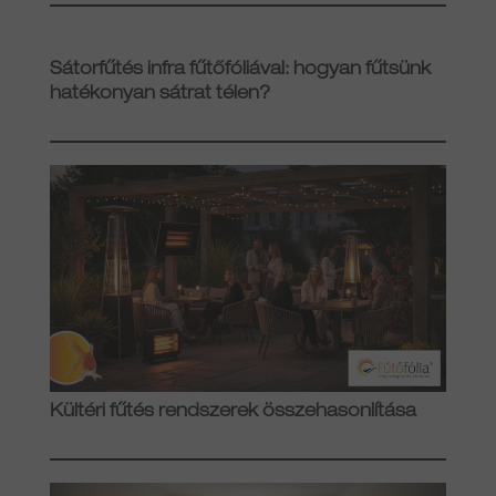
Sátorfűtés infra fűtőfóliával: hogyan fűtsünk
hatékonyan sátrat télen?
Kültéri fűtés rendszerek összehasonlítása