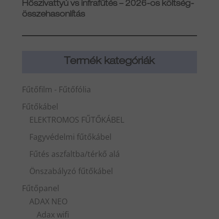
Hőszivattyú vs infrafűtés – 2026-os költség-
összehasonlítás
Termék kategóriák
Fűtőfilm - Fűtőfólia
Fűtőkábel
ELEKTROMOS FŰTŐKÁBEL
Fagyvédelmi fűtőkábel
Fűtés aszfaltba/térkő alá
Önszabályzó fűtőkábel
Fűtőpanel
ADAX NEO
Adax wifi