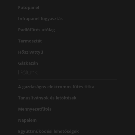
Fűtőpanel
Infrapanel fogyasztás
Padlófűtés utólag
Termosztát
Hőszivattyú
Gázkazán
Rólunk
A gazdaságos elektromos fűtés titka
Tanusítványok és letöltések
Mennyezetfűtés
Napelem
Együttműködési lehetőségek