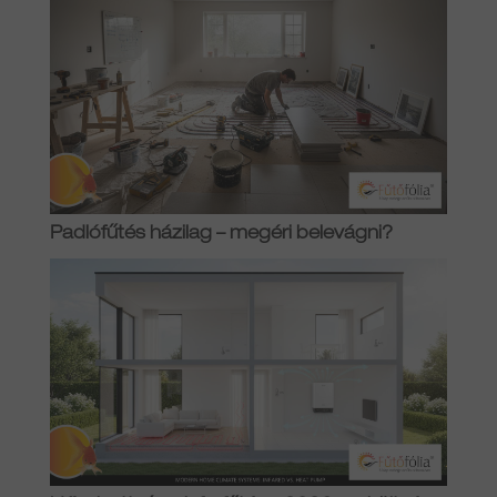
Padlófűtés házilag – megéri belevágni?