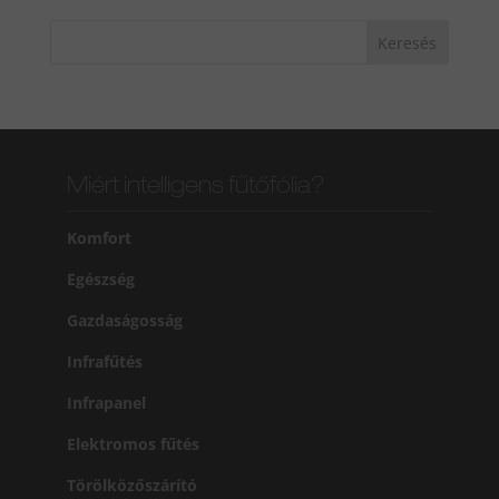
Miért intelligens fűtőfólia?
Komfort
Egészség
Gazdaságosság
Infrafűtés
Infrapanel
Elektromos fűtés
Törölközőszárító