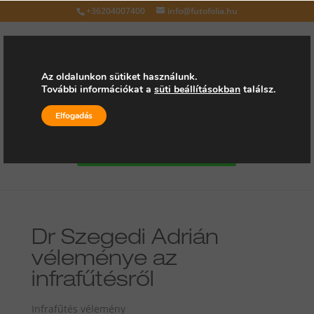
+36204007400
info@futofolia.hu
Az oldalunkon sütiket használunk.
További információkat a
süti beállításokban
találsz.
Válasszon oldalt
Elfogadás
Kérjen árajánlatot
Dr Szegedi Adrián
véleménye az
infrafűtésről
Infrafűtés vélemény