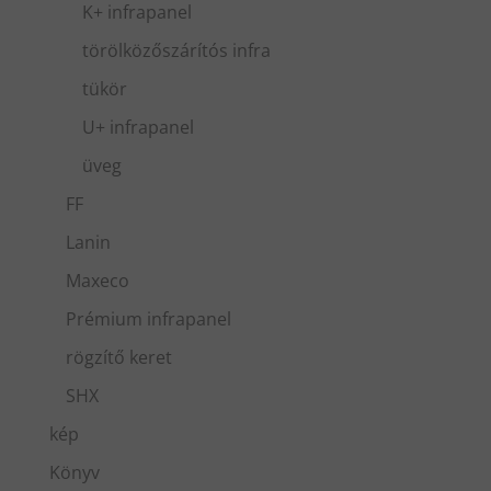
K+ infrapanel
törölközőszárítós infra
tükör
U+ infrapanel
üveg
FF
Lanin
Maxeco
Prémium infrapanel
rögzítő keret
SHX
kép
Könyv