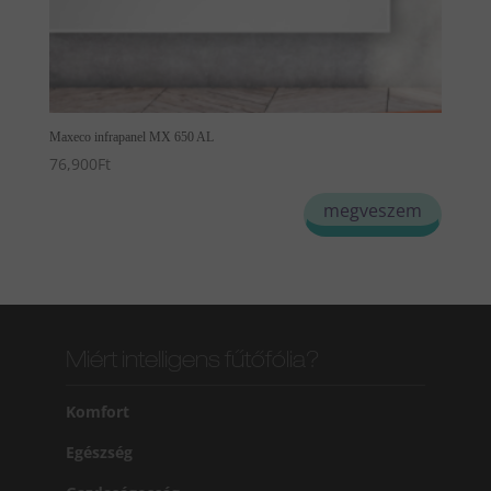
Maxeco infrapanel MX 650 AL
76,900
Ft
megveszem
Miért intelligens fűtőfólia?
Komfort
Egészség