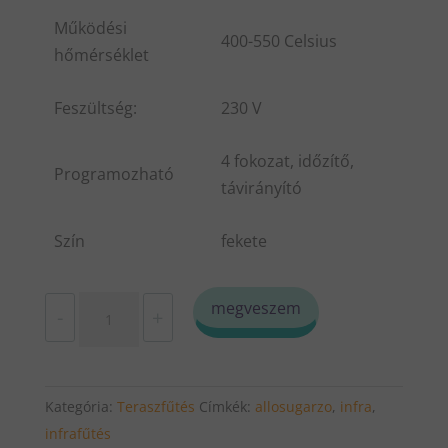
Működési
400-550 Celsius
hőmérséklet
Feszültség:
230 V
4 fokozat, időzítő,
Programozható
távirányító
Szín
fekete
Infra
megveszem
-
+
állósugárzó
STC-
2000
Kategória:
Teraszfűtés
Címkék:
allosugarzo
,
infra
,
2000W
infrafűtés
mennyiség