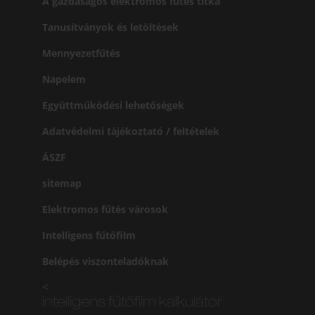
A gazdaságos elektromos fűtés titka
Tanusítványok és letöltések
Mennyezetfűtés
Napelem
Együttműködési lehetőségek
Adatvédelmi tájékoztató / feltételek
ÁSZF
sitemap
Elektromos fűtés városok
Intelligens fűtőfilm
Belépés viszonteladóknak
<
intelligens fűtőfilm kalkulátor