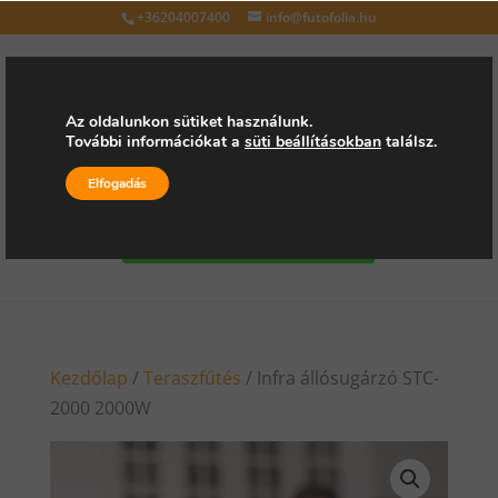
+36204007400
info@futofolia.hu
Az oldalunkon sütiket használunk.
További információkat a
süti beállításokban
találsz.
Válasszon oldalt
Elfogadás
Kérjen árajánlatot
Kezdőlap
/
Teraszfűtés
/ Infra állósugárzó STC-
2000 2000W