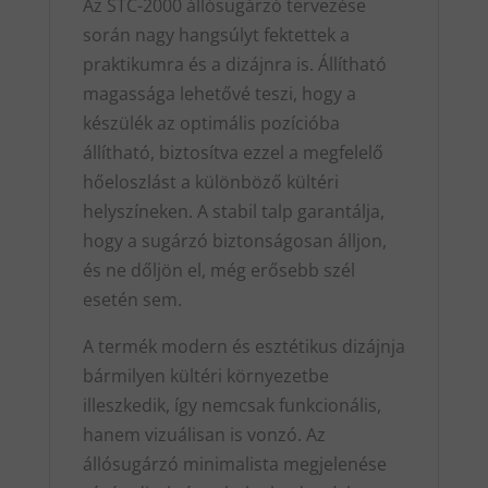
Az STC-2000 állósugárzó tervezése
során nagy hangsúlyt fektettek a
praktikumra és a dizájnra is. Állítható
magassága lehetővé teszi, hogy a
készülék az optimális pozícióba
állítható, biztosítva ezzel a megfelelő
hőeloszlást a különböző kültéri
helyszíneken. A stabil talp garantálja,
hogy a sugárzó biztonságosan álljon,
és ne dőljön el, még erősebb szél
esetén sem.
A termék modern és esztétikus dizájnja
bármilyen kültéri környezetbe
illeszkedik, így nemcsak funkcionális,
hanem vizuálisan is vonzó. Az
állósugárzó minimalista megjelenése