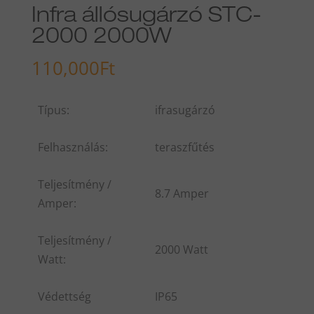
Infra állósugárzó STC-
2000 2000W
110,000
Ft
Típus:
ifrasugárzó
Felhasználás:
teraszfűtés
Teljesítmény /
8.7 Amper
Amper:
Teljesítmény /
2000 Watt
Watt:
Védettség
IP65