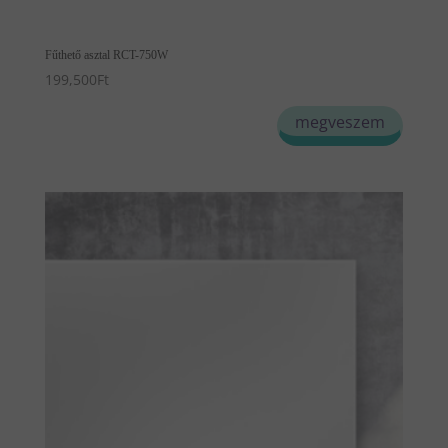
Fűthető asztal RCT-750W
199,500
Ft
megveszem