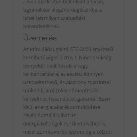
révén diszkréten beleolvad a térbe,
ugyanakkor elegáns kiegészítője is
lehet bármilyen szabadtéri
berendezésnek.
Üzemelés
Az Infra állósugárzó STC-2000 egyszerű
kezelhetőséget biztosít. Nincs szükség
bonyolult beállításokra vagy
karbantartásra; az eszköz könnyen
üzemeltethető, és alacsony zajszinttel
működik, ami zökkenőmentes és
kényelmes használatot garantál. Ezen
kívül energiatakarékos működése
révén hozzájárulhat az
energiaköltségek csökkentéséhez is,
mivel az infravörös technológia célzott