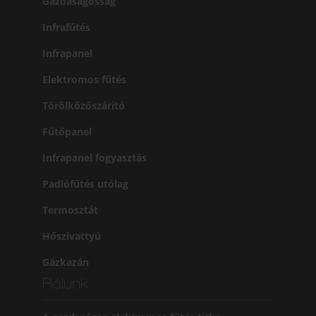
Gazdaságosság
Infrafűtés
Infrapanel
Elektromos fűtés
Törölközőszárító
Fűtőpanel
Infrapanel fogyasztás
Padlófűtés utólag
Termosztát
Hőszivattyú
Gázkazán
Rólunk