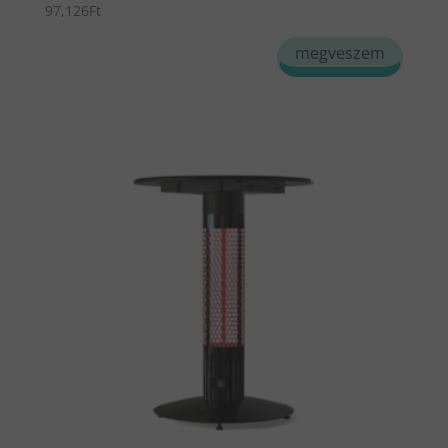
97,126
Ft
megveszem