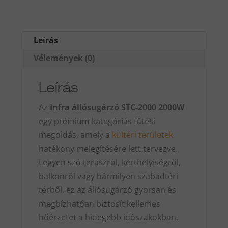
Leírás
Vélemények (0)
Leírás
Az
Infra állósugárzó STC-2000 2000W
egy prémium kategóriás fűtési
megoldás, amely a
kültéri területek
hatékony melegítésére lett tervezve.
Legyen szó teraszról, kerthelyiségről,
balkonról vagy bármilyen szabadtéri
térből, ez az állósugárzó gyorsan és
megbízhatóan biztosít kellemes
hőérzetet a hidegebb időszakokban.