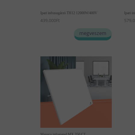
Ipari infrasugárzó TH12 12000W/400V
Ipari 
439,000
Ft
579,
megveszem
Maxeco infrapanel MX 350 CT