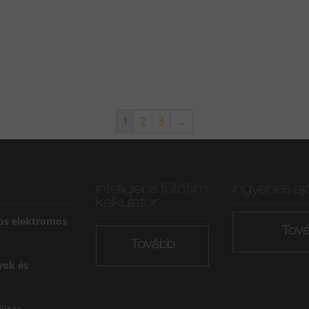
1
2
3
→
intelligens fűtőfilm
Ingyenes aj
kalkulátor
os elektromos
Tov
Tovább
yok és