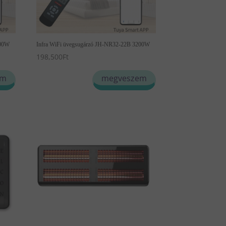
600W
Infra WiFi üvegsugárzó JH-NR32-22B 3200W
198,500
Ft
em
megveszem