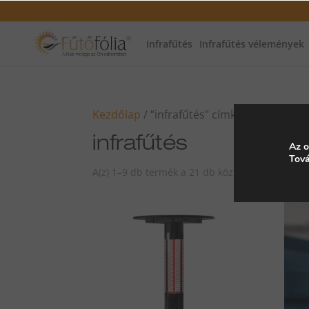
Infrafűtés
Infrafűtés vélemények
Kezdőlap
/ “infrafűtés” címkével rendelk
infrafűtés
Az o
Tová
A(z) 1–9 db termék a 21 db közül