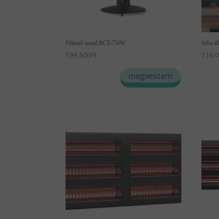
Fűthető asztal RCT-750W
Infra 
199,500
Ft
110,
megveszem