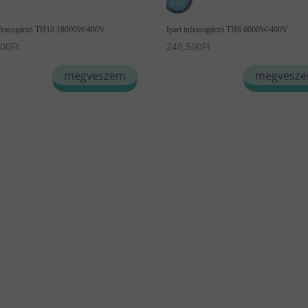
infrasugárzó TH18 18000W/400V
Ipari infrasugárzó TH6 6000W/400V
000
Ft
249,500
Ft
megveszem
megvesz