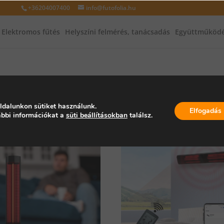
+36204007400
info@futofolia.hu
Elektromos fűtés
Helyszíni felmérés, tanácsadás
Együttműködé
ező termékek
ldalunkon sütiket használunk.
Elfogadás
bbi információkat a
süti beállításokban
találsz.