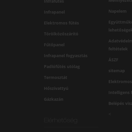
Mennyezetf
Infrafűtés
Napelem
Infrapanel
Együttműk
Elektromos fűtés
lehetősége
Törölközőszárító
Adatvédelm
Fűtőpanel
feltételek
Infrapanel fogyasztás
ÁSZF
Padlófűtés utólag
sitemap
Termosztát
Elektromos
Hőszivattyú
Intelligens
Gázkazán
Belépés vi
<
Elérhetőség