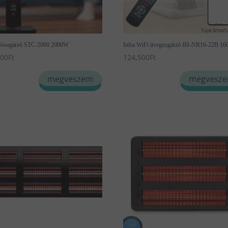
állósugárzó STC-2000 2000W
Infra WiFi üvegsugárzó JH-NR16-22B 1
000
Ft
124,500
Ft
megveszem
megvesz