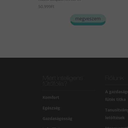
50,999
Ft
megveszem
Miért intelligens
Rólunk
fűtőfólia?
A gazdaság
Komfort
fűtés titka
Egészség
Tanusítván
letöltések
Gazdaságosság