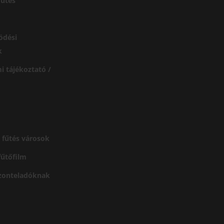
űtés
ödési
k
i tájékoztató /
 fűtés városok
 fűtőfilm
szonteladóknak