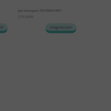
Ipari infrasugárzó TH8 8000W/400V
379,500
Ft
em
megveszem