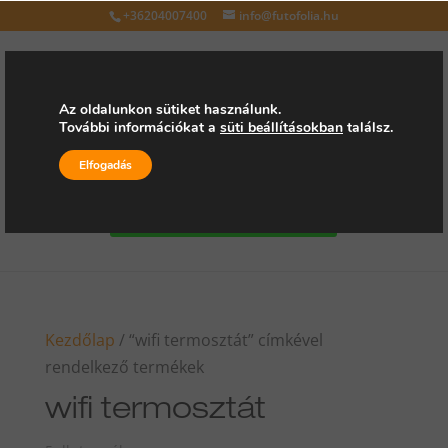
+36204007400
info@futofolia.hu
Az oldalunkon sütiket használunk.
További információkat a
süti beállításokban
találsz.
Válasszon oldalt
Elfogadás
Kérjen árajánlatot
Kezdőlap
/ “wifi termosztát” címkével
rendelkező termékek
wifi termosztát