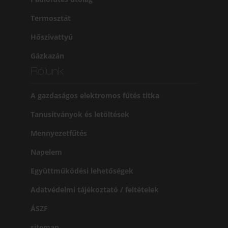
Termosztát
Hőszivattyú
Gázkazán
Rólunk
A gazdaságos elektromos fűtés titka
Tanusítványok és letöltések
Mennyezetfűtés
Napelem
Együttműködési lehetőségek
Adatvédelmi tájékoztató / feltételek
ÁSZF
sitemap