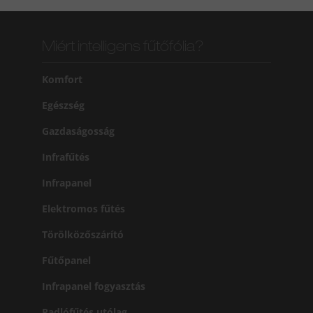
Miért intelligens fűtőfólia?
Komfort
Egészség
Gazdaságosság
Infrafűtés
Infrapanel
Elektromos fűtés
Törölközőszárító
Fűtőpanel
Infrapanel fogyasztás
Padlófűtés utólag