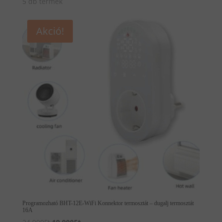
5 db termék
Akció!
Programozható BHT-12E-WiFi Konnektor termosztát – dugalj termosztát
16A
Original
Current