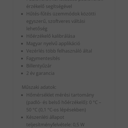
érzékelő segítségével
Hűtés-fűtés üzemmódok közötti
egyszerű, szoftveres váltási
lehetőség
Hőérzékelő kalibrálása
Magyar nyelvű applikáció
Vezérlés több felhasználó által
Fagymentesítés
Billentyűzár
2 év garancia
Műszaki adatok:
Hőmérséklet mérési tartomány
(padló- és belső hőérzékelő): 0 °C –
50 °C (0,1 °C-os lépésekben)
Készenléti állapot
teljesítményfelvétele: 0,5 W