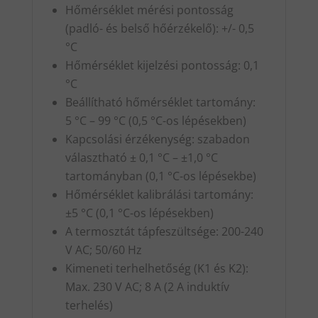
Hőmérséklet mérési pontosság
(padló- és belső hőérzékelő): +/- 0,5
°C
Hőmérséklet kijelzési pontosság: 0,1
°C
Beállítható hőmérséklet tartomány:
5 °C – 99 °C (0,5 °C-os lépésekben)
Kapcsolási érzékenység: szabadon
választható ± 0,1 °C – ±1,0 °C
tartományban (0,1 °C-os lépésekbe)
Hőmérséklet kalibrálási tartomány:
±5 °C (0,1 °C-os lépésekben)
A termosztát tápfeszültsége: 200-240
V AC; 50/60 Hz
Kimeneti terhelhetőség (K1 és K2):
Max. 230 V AC; 8 A (2 A induktív
terhelés)