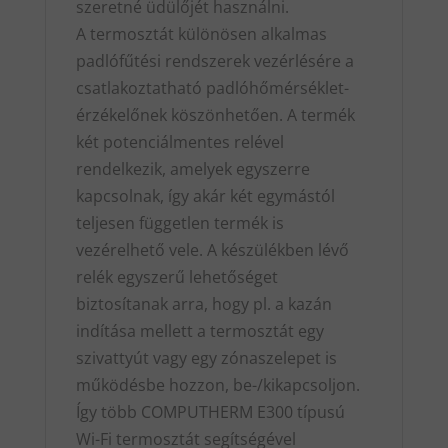
szeretné üdülőjét használni.
A termosztát különösen alkalmas
padlófűtési rendszerek vezérlésére a
csatlakoztatható padlóhőmérséklet-
érzékelőnek köszönhetően. A termék
két potenciálmentes relével
rendelkezik, amelyek egyszerre
kapcsolnak, így akár két egymástól
teljesen független termék is
vezérelhető vele. A készülékben lévő
relék egyszerű lehetőséget
biztosítanak arra, hogy pl. a kazán
indítása mellett a termosztát egy
szivattyút vagy egy zónaszelepet is
működésbe hozzon, be-/kikapcsoljon.
Így több COMPUTHERM E300 típusú
Wi-Fi termosztát segítségével