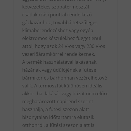
kétvezetékes szobatermosztát
csatlakozási ponttal rendelkező
gázkazánhoz, továbbá tetszőleges
klímaberendezéshez vagy egyéb
elektromos készülékhez függetlenül
attól, hogy azok 24 V-os vagy 230 V-os
vezérlőáramkörrel rendelkeznek.
A termék használatával lakásának,
házának vagy üdülőjének a fűtése
bármikor és bárhonnan vezérelhetővé
válik. A termosztát különösen ideális
akkor, ha: lakását vagy házát nem előre
meghatározott napirend szerint
használja, a fűtési szezon alatt
bizonytalan időtartamra elutazik
otthonról, a fűtési szezon alatt is