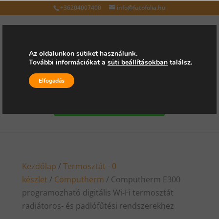
+36204007400
info@futofolia.hu
Az oldalunkon sütiket használunk.
További információkat a
süti beállításokban
találsz.
Válasszon oldalt
Elfogadás
Kérjen árajánlatot
Kezdőlap
/
Termosztát - 0
készlet
/
Computherm
/ Computherm E300
programozható digitális Wi-Fi termosztát
radiátoros- és padlófűtési rendszerekhez