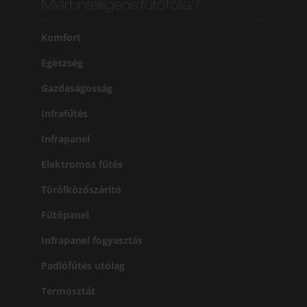
Miért intelligens fűtőfólia?
Komfort
Egészség
Gazdaságosság
Infrafűtés
Infrapanel
Elektromos fűtés
Törölközőszárító
Fűtőpanel
Infrapanel fogyasztás
Padlófűtés utólag
Termosztát