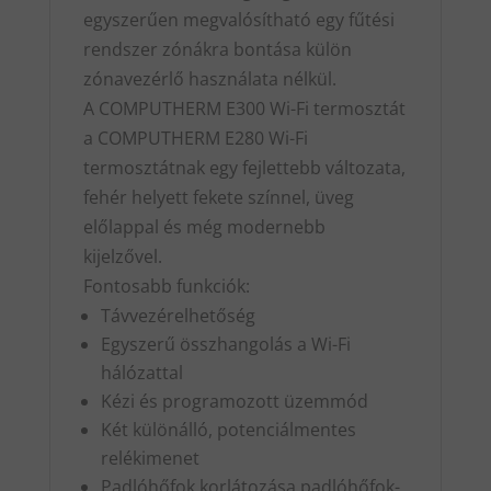
egyszerűen megvalósítható egy fűtési
rendszer zónákra bontása külön
zónavezérlő használata nélkül.
A COMPUTHERM E300 Wi-Fi termosztát
a COMPUTHERM E280 Wi-Fi
termosztátnak egy fejlettebb változata,
fehér helyett fekete színnel, üveg
előlappal és még modernebb
kijelzővel.
Fontosabb funkciók:
Távvezérelhetőség
Egyszerű összhangolás a Wi-Fi
hálózattal
Kézi és programozott üzemmód
Két különálló, potenciálmentes
relékimenet
Padlóhőfok korlátozása padlóhőfok-