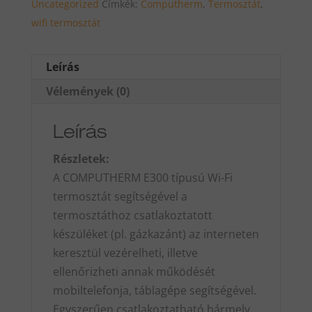
Uncategorized
Címkék:
Computherm
,
Termosztát
,
wifi termosztát
Leírás
Vélemények (0)
Leírás
Részletek:
A COMPUTHERM E300 típusú Wi-Fi
termosztát segítségével a
termosztáthoz csatlakoztatott
készüléket (pl. gázkazánt) az interneten
keresztül vezérelheti, illetve
ellenőrizheti annak működését
mobiltelefonja, táblagépe segítségével.
Egyszerűen csatlakoztatható bármely,