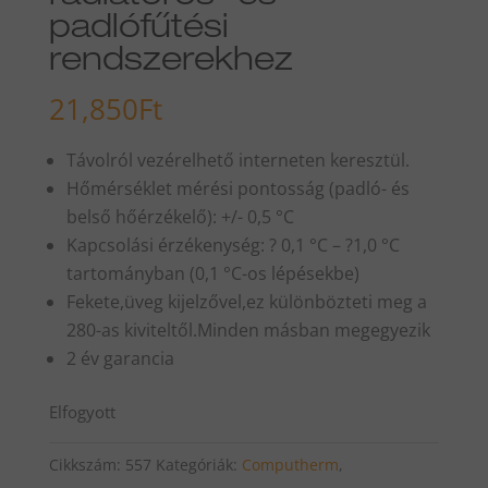
padlófűtési
rendszerekhez
21,850
Ft
Távolról vezérelhető interneten keresztül.
Hőmérséklet mérési pontosság (padló- és
belső hőérzékelő): +/- 0,5 °C
Kapcsolási érzékenység: ? 0,1 °C – ?1,0 °C
tartományban (0,1 °C-os lépésekbe)
Fekete,üveg kijelzővel,ez különbözteti meg a
280-as kiviteltől.Minden másban megegyezik
2 év garancia
Elfogyott
Cikkszám:
557
Kategóriák:
Computherm
,