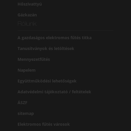
Hőszivattyú
Gázkazán
Rólunk
A gazdaságos elektromos fűtés titka
Tanusítványok és letöltések
Mennyezetfűtés
Napelem
Együttműködési lehetőségek
Adatvédelmi tájékoztató / feltételek
ÁSZF
sitemap
Elektromos fűtés városok