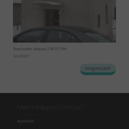
Templomfűtés infrapanel 270CH 270W
34,000
Ft
megveszem
Miért intelligens fűtőfólia?
Komfort