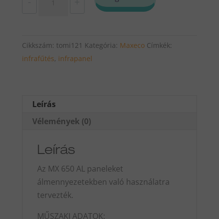
-
+
infrapanel
MX
650
Cikkszám:
tomi121
Kategória:
Maxeco
Címkék:
AL
infrafűtés
,
infrapanel
mennyiség
Leírás
Vélemények (0)
Leírás
Az MX 650 AL paneleket
álmennyezetekben való használatra
tervezték.
MŰSZAKI ADATOK: