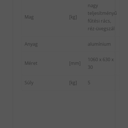
nagy
teljesítményű
Mag
[kg]
fűtési rács,
réz-üvegszál
Anyag
alumínium
1060 x 630 x
Méret
[mm]
30
Súly
[kg]
5