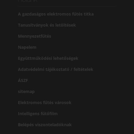
Rólunk
A gazdaságos elektromos fűtés titka
Tanusítványok és letöltések
Mennyezetfűtés
Napelem
Együttműködési lehetőségek
Adatvédelmi tájékoztató / feltételek
ÁSZF
sitemap
Elektromos fűtés városok
Intelligens fűtőfilm
Belépés viszonteladóknak