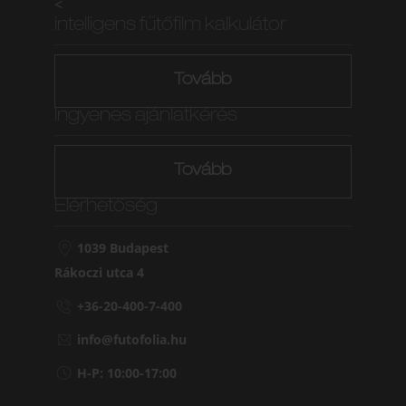
<
intelligens fűtőfilm kalkulátor
Tovább
Ingyenes ajánlatkérés
Tovább
Elérhetőség
1039 Budapest
Rákoczi utca 4
+36-20-400-7-400
info@futofolia.hu
H-P: 10:00-17:00