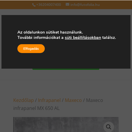
+36204007400
info@futofolia.hu
Az oldalunkon sütiket használunk.
További információkat a
süti beállításokban
találsz.
Válasszon oldalt
Elfogadás
Kérjen árajánlatot
Kezdőlap
/
Infrapanel
/
Maxeco
/ Maxeco
infrapanel MX 650 AL