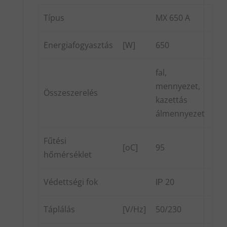
Típus
MX 650 A
Energiafogyasztás
[W]
650
fal,
mennyezet,
Összeszerelés
kazettás
álmennyezet
Fűtési
[oC]
95
hőmérséklet
Védettségi fok
ІР 20
Táplálás
[V/Hz]
50/230