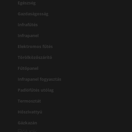
Egészség
Gazdaságosság
Infrafűtés
Infrapanel
Elektromos fűtés
Törölközőszárító
Fűtőpanel
Infrapanel fogyasztás
Padlófűtés utólag
Termosztát
Hőszivattyú
Gázkazán