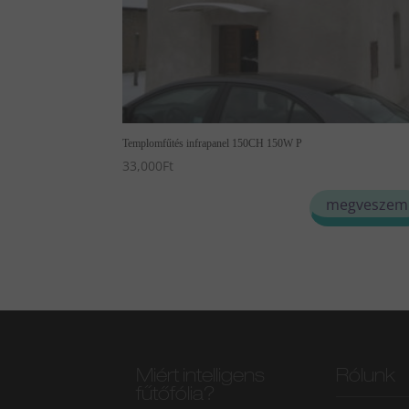
Templomfűtés infrapanel 150CH 150W P
33,000
Ft
megveszem
Miért intelligens
Rólunk
fűtőfólia?