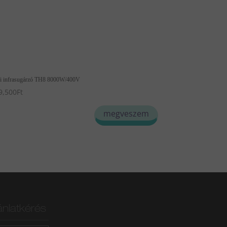
ri infrasugárzó TH8 8000W/400V
9,500
Ft
megveszem
ánlatkérés