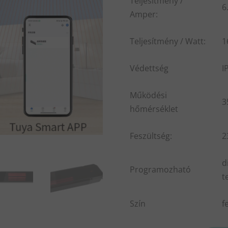
Teljesítmény /
6
Amper:
Teljesítmény / Watt:
1
Védettség
I
Működési
3
hőmérséklet
Feszültség:
2
d
Programozható
t
Szín
f