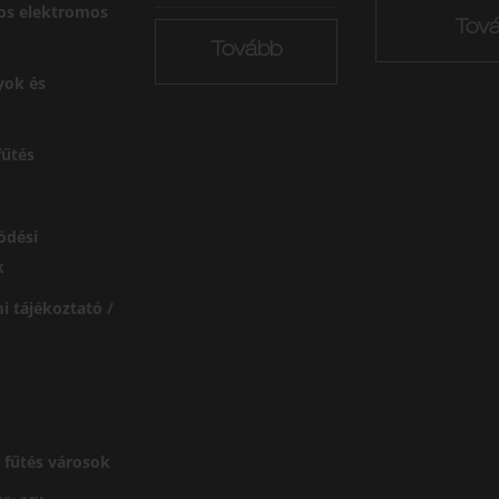
os elektromos
Tov
Tovább
yok és
űtés
ödési
k
i tájékoztató /
 fűtés városok