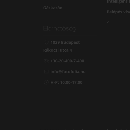
Intelligens
Gázkazán
Belépés vi
<
Elérhetőség
1039 Budapest
Rákoczi utca 4
+36-20-400-7-400
info@futofolia.hu
H-P: 10:00-17:00