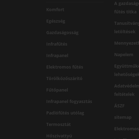
A gazdaság
Komfort
fűtés titka
Egészség
Tanusítván
letöltések
Gazdaságosság
Mennyezetf
Infrafűtés
Napelem
Infrapanel
Együttműk
Elektromos fűtés
lehetősége
Törölközőszárító
Adatvédelm
Fűtőpanel
feltételek
Infrapanel fogyasztás
ÁSZF
Padlófűtés utólag
sitemap
Termosztát
Elektromos
Hőszivattyú