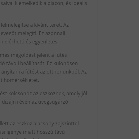
aival kiemelkedik a piacon, és ideális
elmelegítse a kívánt teret. Az
evegőt melegíti. Ez azonnali
an elérhető és egyenletes.
lmes megoldást jelent a fűtés
ő távoli beállítását. Ez különösen
ányítani a fűtést az otthonunkból. Az
nt hőmérsékletet.
ést kölcsönöz az eszköznek, amely jól
ta dizájn révén az üvegsugárzó
tt az eszköz alacsony zajszinttel
si igénye miatt hosszú távú