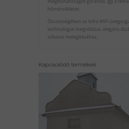
megbízhatóságot garantál, így a felh
hőmérsékletet.
Összességében az Infra WiFi üvegsugár
technológiai megoldásai, elegáns dizá
stílusos melegítéséhez.
Kapcsolódó termékek