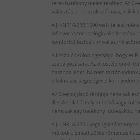
terek hatékony melegítéséhez. Az üveg
választás lehet azok számára, akik ké
A JH-NR16-22B 1600 watt teljesítménye
infravörös technológia alkalmazása ré
komfortot biztosít, mivel az infravörö
A készülék különlegessége, hogy WiFi
szabályozására. Az okostelefonról tör
hasznos lehet, ha nem tartózkodunk a
alkalmazás segítségével könnyedén pr
Az üvegsugárzó dizájnja nemcsak eszt
illeszkedik bármilyen belső vagy kült
nemcsak egy hatékony fűtőeszköz, han
A JH-NR16-22B üvegsugárzó könnyen te
működik. Emiatt zökkenőmentes haszná