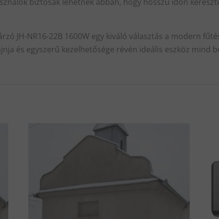
asználók biztosak lehetnek abban, hogy hosszú időn keresztü
zó JH-NR16-22B 1600W egy kiváló választás a modern fűtési 
jnja és egyszerű kezelhetősége révén ideális eszköz mind be