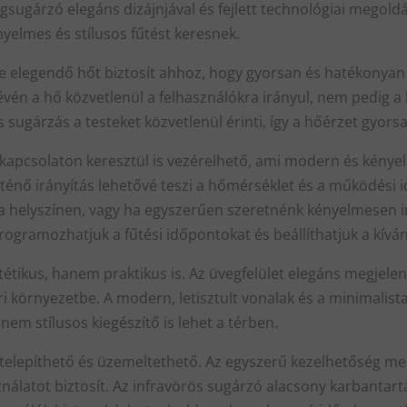
sugárzó elegáns dizájnjával és fejlett technológiai megoldás
nyelmes és stílusos fűtést keresnek.
 elegendő hőt biztosít ahhoz, hogy gyorsan és hatékonyan f
vén a hő közvetlenül a felhasználókra irányul, nem pedig a l
s sugárzás a testeket közvetlenül érinti, így a hőérzet gyors
 kapcsolaton keresztül is vezérelhető, ami modern és kénye
ténő irányítás lehetővé teszi a hőmérséklet és a működési id
 helyszínen, vagy ha egyszerűen szeretnénk kényelmesen ir
ogramozhatjuk a fűtési időpontokat és beállíthatjuk a kívá
étikus, hanem praktikus is. Az üvegfelület elegáns megjelen
éri környezetbe. A modern, letisztult vonalak és a minimalis
em stílusos kiegészítő is lehet a térben.
lepíthető és üzemeltethető. Az egyszerű kezelhetőség melle
latot biztosít. Az infravörös sugárzó alacsony karbantartá