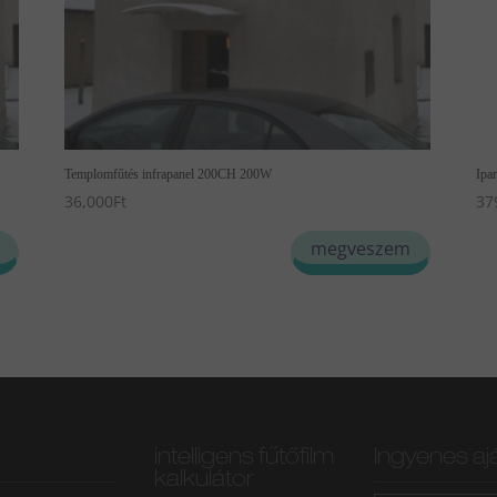
Templomfűtés infrapanel 200CH 200W
Ipa
36,000
Ft
37
megveszem
intelligens fűtőfilm
Ingyenes aj
kalkulátor