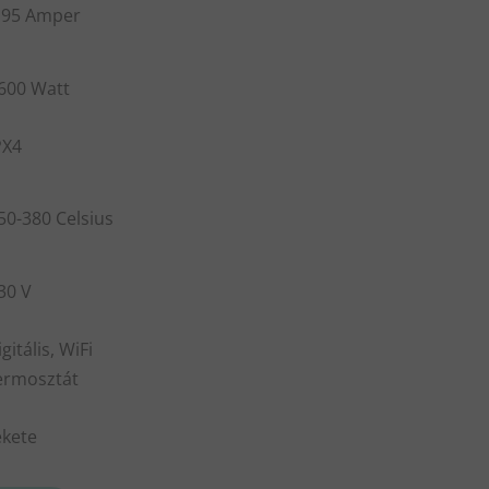
.95 Amper
600 Watt
PX4
50-380 Celsius
30 V
igitális, WiFi
ermosztát
ekete