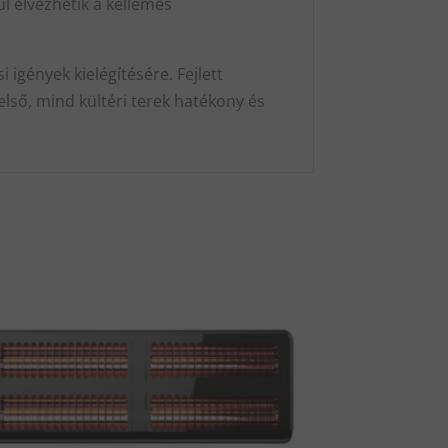
l élvezhetik a kellemes
igények kielégítésére. Fejlett
lső, mind kültéri terek hatékony és