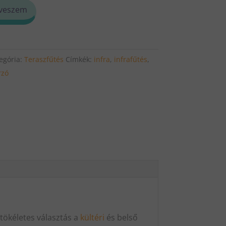
veszem
egória:
Teraszfűtés
Címkék:
infra
,
infrafűtés
,
rzó
tökéletes választás a
kültéri
és belső