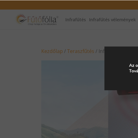
Infrafűtés
Infrafűtés vélemények
Kezdőlap
/
Teraszfűtés
/ Infra WiFi üveg
Az o
Tová