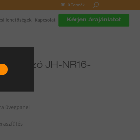
0 Termék
si lehetőségek
Kapcsolat
Kérjen árajánlatot
vegsugárzó JH-NR16-
fra üvegpanel
eraszfűtés