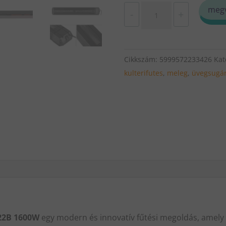
Infra
meg
-
+
WiFi
üvegsugárzó
JH-
Cikkszám:
5999572233426
Kat
NR16-
kulterifutes
,
meleg
,
üvegsugá
22B
1600W
mennyiség
-22B 1600W
egy modern és innovatív fűtési megoldás, amely 