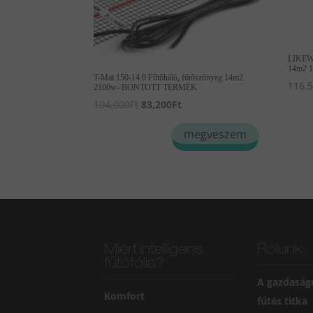
LIKEW
14m2 
T-Mat 150-14.0 Fűtőháló, fűtőszőnyeg 14m2
116,
2100w- BONTOTT TERMÉK
Original
Current
104,000
Ft
83,200
Ft
price
price
megveszem
was:
is:
104,000Ft.
83,200Ft.
Miért intelligens
Rólunk
fűtőfólia?
A gazdaság
Komfort
fűtés titka