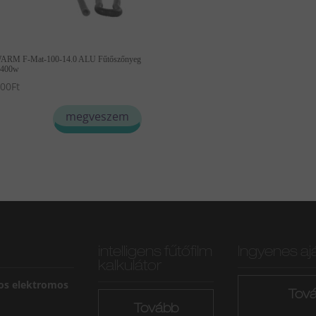
ARM F-Mat-100-14.0 ALU Fűtőszőnyeg
1400w
500
Ft
megveszem
intelligens fűtőfilm
Ingyenes aj
kalkulátor
os elektromos
Tov
Tovább