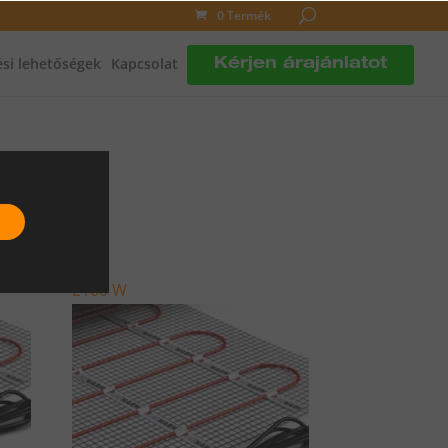
0 Termék
si lehetőségek
Kapcsolat
Kérjen árajánlatot
2100 W