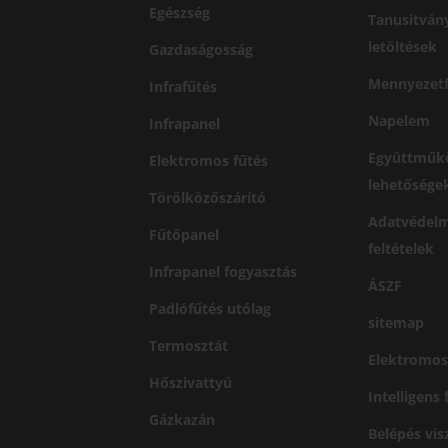
Egészség
Tanusítván
letöltések
Gazdaságosság
Mennyezetf
Infrafűtés
Napelem
Infrapanel
Együttműk
Elektromos fűtés
lehetősége
Törölközőszárító
Adatvédelm
Fűtőpanel
feltételek
Infrapanel fogyasztás
ÁSZF
Padlófűtés utólag
sitemap
Termosztát
Elektromos
Hőszivattyú
Intelligens
Gázkazán
Belépés vi