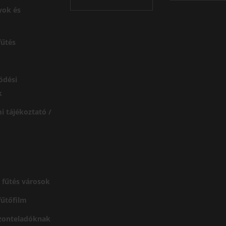
yok és
űtés
ödési
k
i tájékoztató /
 fűtés városok
 fűtőfilm
szonteladóknak