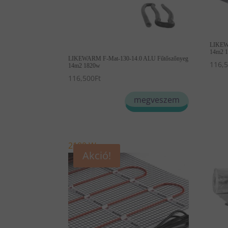
LIKEW
14m2 
LIKEWARM F-Mat-130-14.0 ALU Fűtőszőnyeg
116,
14m2 1820w
116,500
Ft
megveszem
2100 W
Akció!