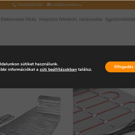
+36204007400
info@futofolia.hu
Elektromos fűtés
Helyszíni felmérés, tanácsadás
Együttműködé
ldalunkon sütiket használunk.
Elfogadás
bbi információkat a
süti beállításokban
találsz.