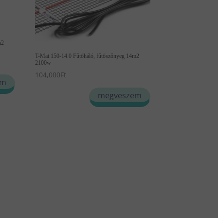
m2
T-Mat 150-14.0 Fűtőháló, fűtőszőnyeg 14m2
2100w
104,000
Ft
em
megveszem