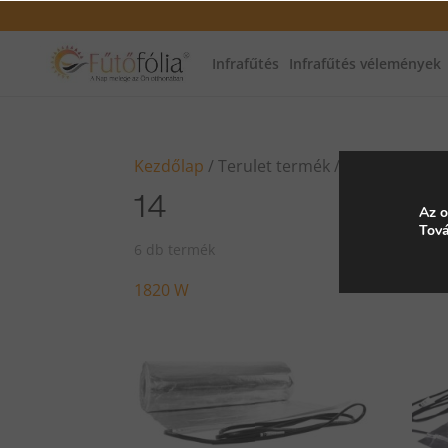
Infrafűtés
Infrafűtés vélemények
Kezdőlap
/ Terulet termék / 14
14
Az o
Tová
6 db termék
1820 W