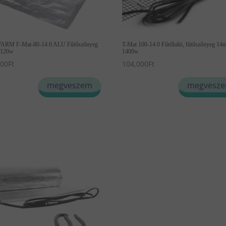
ARM F-Mat-80-14.0 ALU Fűtőszőnyeg
T-Mat 100-14.0 Fűtőháló, fűtőszőnyeg 14
1120w
1400w
500
Ft
104,000
Ft
megveszem
megvesz