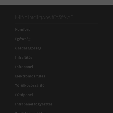
Miért intelligens fűtőfólia?
Komfort
Egészség
Gazdaságosság
Infrafűtés
Infrapanel
Elektromos fűtés
Törölközőszárító
Fűtőpanel
Infrapanel fogyasztás