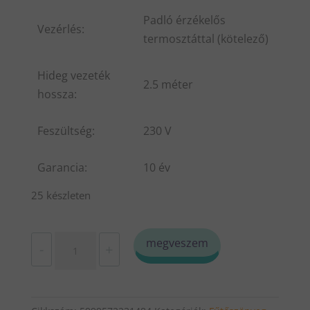
Padló érzékelős
Vezérlés:
termosztáttal (kötelező)
Hideg vezeték
2.5 méter
hossza:
Feszültség:
230 V
Garancia:
10 év
25 készleten
LIKEWARM
megveszem
-
+
F-
Mat-
100-