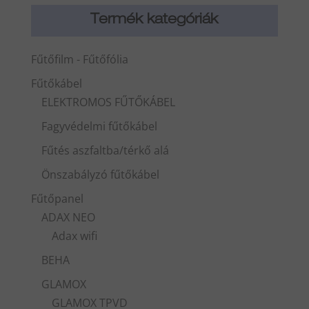
Termék kategóriák
Fűtőfilm - Fűtőfólia
Fűtőkábel
ELEKTROMOS FŰTŐKÁBEL
Fagyvédelmi fűtőkábel
Fűtés aszfaltba/térkő alá
Önszabályzó fűtőkábel
Fűtőpanel
ADAX NEO
Adax wifi
BEHA
GLAMOX
GLAMOX TPVD