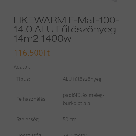
LIKEWARM F-Mat-100-
14.0 ALU Fűtőszőnyeg
14m2 1400w
116,500
Ft
Adatok
Típus:
ALU fűtőszőnyeg
padlófűtés meleg-
Felhasználás:
burkolat alá
Szélesség:
50 cm
Hosszúság:
28.0 méter