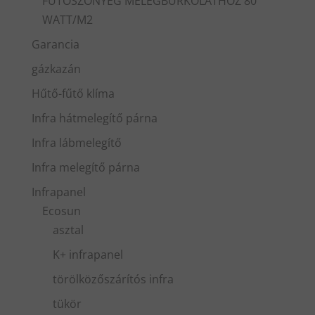
FŰTŐSZŐNYEG MELEGBURKOLATHOZ 80
WATT/M2
Garancia
gázkazán
Hűtő-fűtő klíma
Infra hátmelegítő párna
Infra lábmelegítő
Infra melegítő párna
Infrapanel
Ecosun
asztal
K+ infrapanel
törölközőszárítós infra
tükör