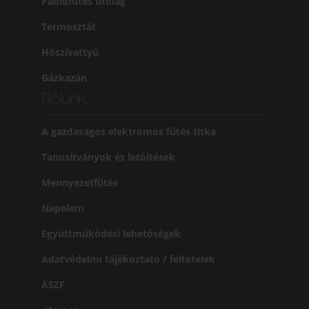
Padlófűtés utólag
Termosztát
Hőszivattyú
Gázkazán
Rólunk
A gazdaságos elektromos fűtés titka
Tanusítványok és letöltések
Mennyezetfűtés
Napelem
Együttműködési lehetőségek
Adatvédelmi tájékoztató / feltételek
ÁSZF