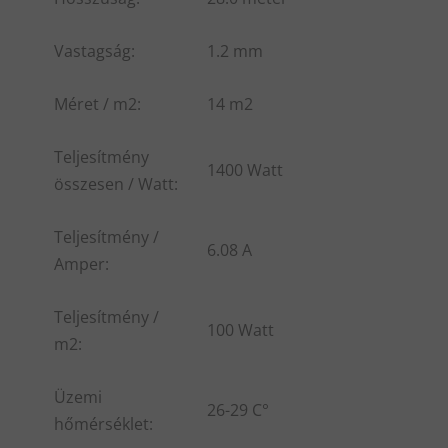
Vastagság:
1.2 mm
Méret / m2:
14 m2
Teljesítmény
1400 Watt
összesen / Watt:
Teljesítmény /
6.08 A
Amper:
Teljesítmény /
100 Watt
m2:
Üzemi
26-29 C°
hőmérséklet: