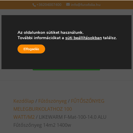
+36204007400
info@futofolia.hu
Az oldalunkon sütiket használunk.
További információkat a
süti beállításokban
találsz.
Válasszon oldalt
Elfogadás
Kérjen árajánlatot
Kezdőlap
/
Fűtőszönyeg
/
FŰTŐSZŐNYEG
MELEGBURKOLATHOZ 100
WATT/M2
/ LIKEWARM F-Mat-100-14.0 ALU
Fűtőszőnyeg 14m2 1400w