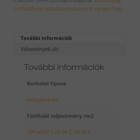
Cikkszám:
5999572231484
Kategóriák:
Fűtőszönyeg
,
14.0
FŰTŐSZŐNYEG MELEGBURKOLATHOZ 100 WATT/M2
ALU
Fűtőszőnyeg
14m2
1400w
További információk
mennyiség
Vélemények (0)
További információk
Burkolat típusa
melegburkolat
Fűtőháló teljesítmény /m2
100 w/m2 | 26-28 C
,
26-28 C