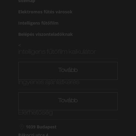
sitemap
Elektromos fűtés városok
Intelligens fűtőfilm
Belépés viszonteladóknak
<
intelligens fűtőfilm kalkulátor
Tovább
Ingyenes ajánlatkérés
Tovább
Elérhetőség
1039 Budapest
Rákoczi utca 4