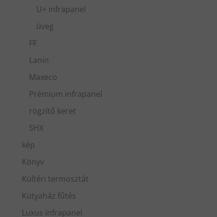
U+ infrapanel
üveg
FF
Lanin
Maxeco
Prémium infrapanel
rögzítő keret
SHX
kép
Könyv
Kültéri termosztát
Kutyaház fűtés
Luxus infrapanel