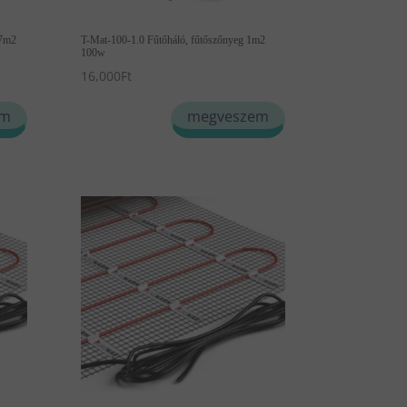
.7m2
T-Mat-100-1.0 Fűtőháló, fűtőszőnyeg 1m2
100w
16,000
Ft
em
megveszem