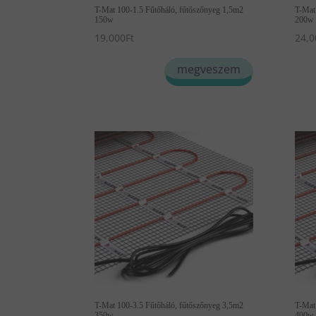
T-Mat 100-1.5 Fűtőháló, fűtőszőnyeg 1,5m2
T-Mat
150w
200w
19,000
Ft
24,0
megveszem
T-Mat 100-3.5 Fűtőháló, fűtőszőnyeg 3,5m2
T-Mat
350w
400w