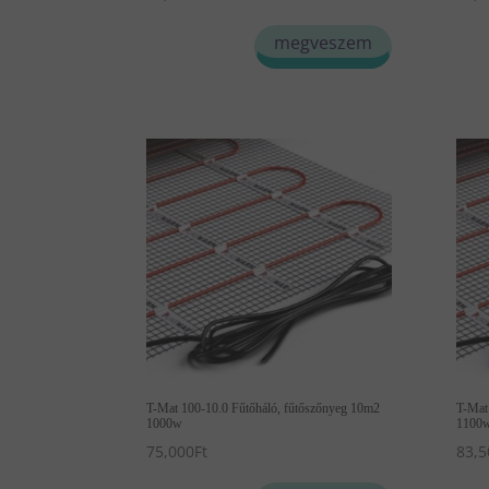
megveszem
T-Mat 100-10.0 Fűtőháló, fűtőszőnyeg 10m2
T-Mat
1000w
1100
75,000
Ft
83,5