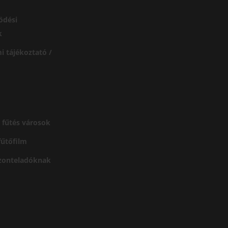
ödési
k
i tájékoztató /
 fűtés városok
 fűtőfilm
szonteladóknak