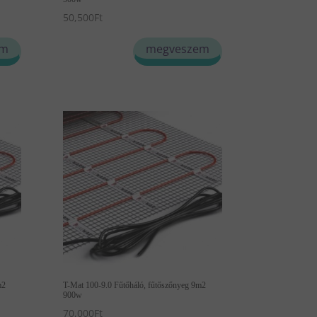
50,500
Ft
em
megveszem
m2
T-Mat 100-9.0 Fűtőháló, fűtőszőnyeg 9m2
900w
70,000
Ft