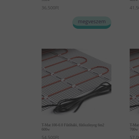
36,500
Ft
41,5
megveszem
T-Mat 100-6.0 Fűtőháló, fűtőszőnyeg 6m2
T-Mat
600w
700w
54,500
Ft
57,0