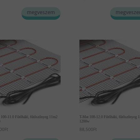
megveszem
megvesz
 100-11.0 Fűtőháló, fűtőszőnyeg 11m2
T-Mat 100-12.0 Fűtőháló, fűtőszőnyeg 
w
1200w
00
Ft
88,500
Ft