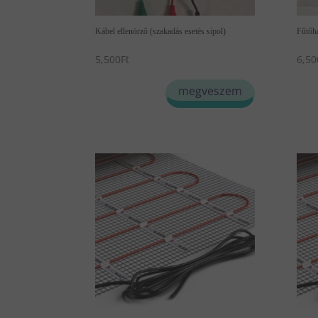
Kábel ellenörző (szakadás esetés sípol)
Fűtőhá
5,500
Ft
6,50
megveszem