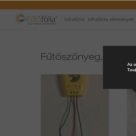
Infrafűtés
Infrafűtés vélemények
Fűtőszőnyeg, Fűtőh
Az o
Tová