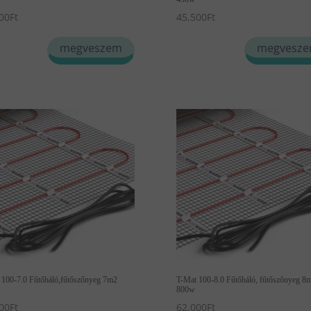
00
Ft
45,500
Ft
megveszem
megvesz
 100-7.0 Fűtőháló,fűtőszőnyeg 7m2
T-Mat 100-8.0 Fűtőháló, fűtőszőnyeg 8
800w
00
Ft
62,000
Ft