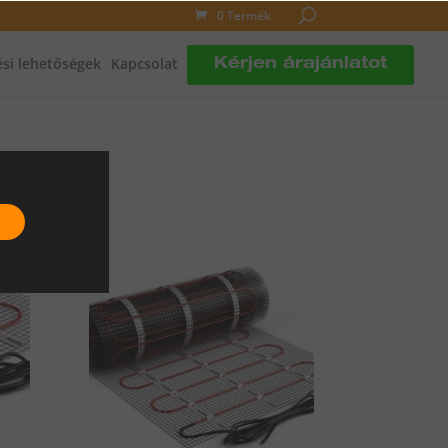
0 Termék
si lehetőségek
Kapcsolat
Kérjen árajánlatot