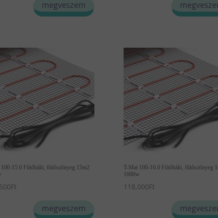
megveszem
megvesz
 100-15.0 Fűtőháló, fűtőszőnyeg 15m2
T-Mat 100-16.0 Fűtőháló, fűtőszőnyeg 
w
1600w
500
Ft
118,000
Ft
megveszem
megvesz