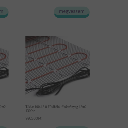
em
megveszem
12m2
T-Mat 100-13.0 Fűtőháló, fűtőszőnyeg 13m2
1300w
99,500
Ft