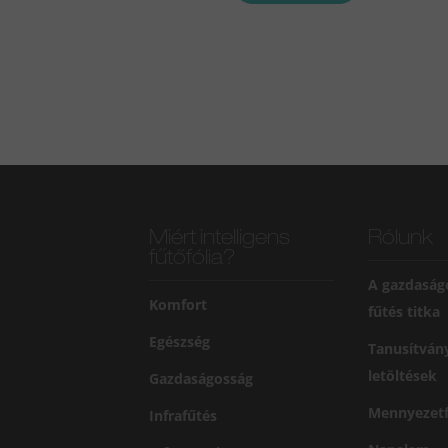
Miért intelligens
Rólunk
fűtőfólia?
A gazdaság
Komfort
fűtés titka
Egészség
Tanusítván
letöltések
Gazdaságosság
Mennyezetf
Infrafűtés