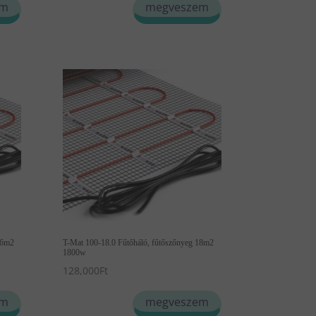
em
megveszem
16m2
T-Mat 100-18.0 Fűtőháló, fűtőszőnyeg 18m2
1800w
128,000
Ft
em
megveszem