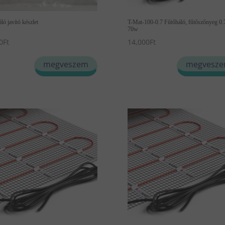
ló javító készlet
T-Mat-100-0.7 Fűtőháló, fűtőszőnyeg 0
70w
0
Ft
14,000
Ft
megveszem
megvesz