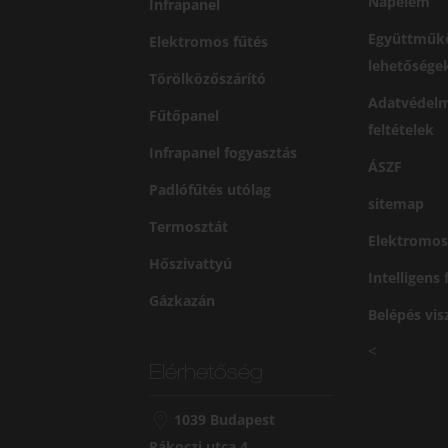
Napelem
Infrapanel
Együttműk
Elektromos fűtés
lehetősége
Törölközőszárító
Adatvédelm
Fűtőpanel
feltételek
Infrapanel fogyasztás
ÁSZF
Padlófűtés utólag
sitemap
Termosztát
Elektromos
Hőszivattyú
Intelligens
Gázkazán
Belépés vi
<
Elérhetőség
1039 Budapest
Rákoczi utca 4