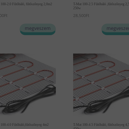
 100-2.0 Fűtőháló, fűtőszőnyeg 2,0m2
T-Mat 100-2.5 Fűtőháló ,fűtőszőnyeg 2
250w
00
Ft
28,500
Ft
megveszem
megvesz
 100-4.0 Fűtőháló,fűtőszőnyeg 4m2
T-Mat 100-4.5 Fűtőháló, fűtőszőnyeg 4
450w