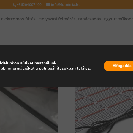
+36204007400
info@futofolia.hu
Elektromos fűtés
Helyszíni felmérés, tanácsadás
Együttműködé
áló 100 w/m2
ldalunkon sütiket használunk.
Elfogadás
bbi információkat a
süti beállításokban
találsz.