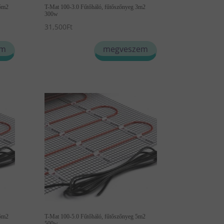
,5m2
T-Mat 100-3.0 Fűtőháló, fűtőszőnyeg 3m2
300w
31,500
Ft
em
megveszem
,5m2
T-Mat 100-5.0 Fűtőháló, fűtőszőnyeg 5m2
500w