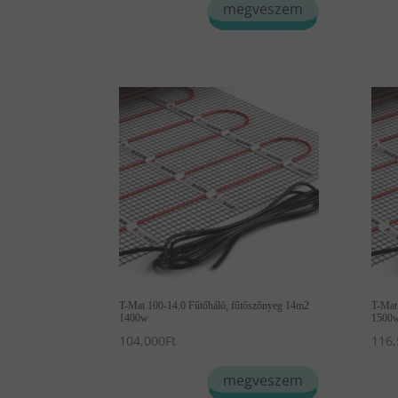
megveszem
T-Mat 100-14.0 Fűtőháló, fűtőszőnyeg 14m2
T-Mat
1400w
1500
104,000
Ft
116,
megveszem