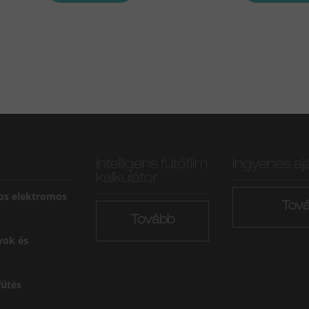
intelligens fűtőfilm
Ingyenes aj
kalkulátor
os elektromos
Tov
Tovább
yok és
űtés