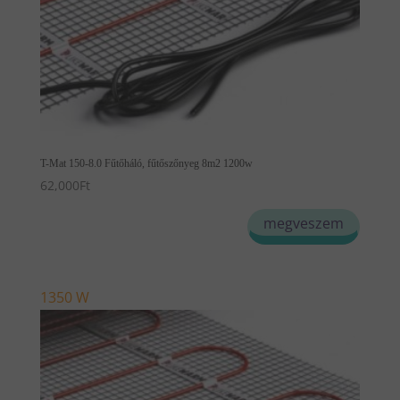
T-Mat 150-8.0 Fűtőháló, fűtőszőnyeg 8m2 1200w
62,000
Ft
megveszem
1350 W