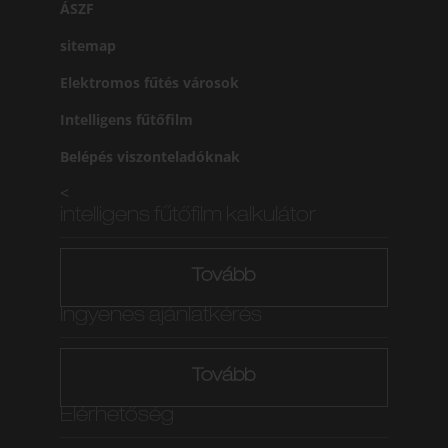
ÁSZF
sitemap
Elektromos fűtés városok
Intelligens fűtőfilm
Belépés viszonteladóknak
<
intelligens fűtőfilm kalkulátor
Tovább
Ingyenes ajánlatkérés
Tovább
Elérhetőség