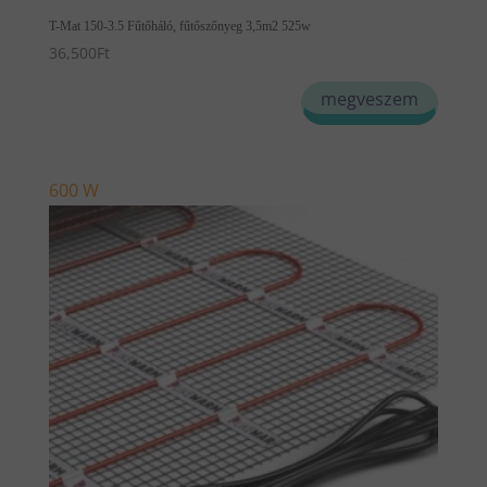
T-Mat 150-3.5 Fűtőháló, fűtőszőnyeg 3,5m2 525w
36,500
Ft
megveszem
600 W