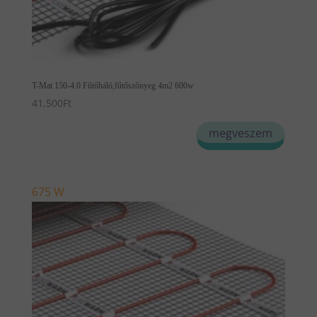
T-Mat 150-4.0 Fűtőháló,fűtőszőnyeg 4m2 600w
41,500
Ft
megveszem
675 W