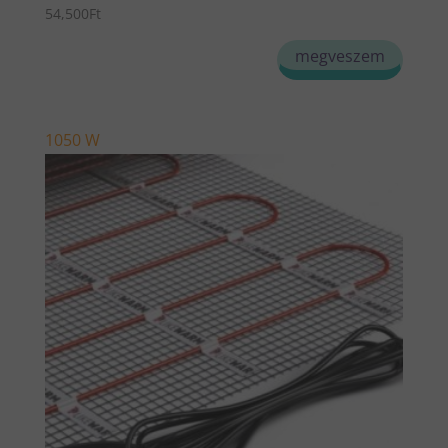
54,500
Ft
megveszem
1050 W