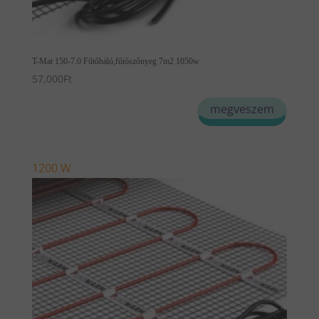
T-Mat 150-7.0 Fűtőháló,fűtőszőnyeg 7m2 1050w
57,000
Ft
megveszem
1200 W