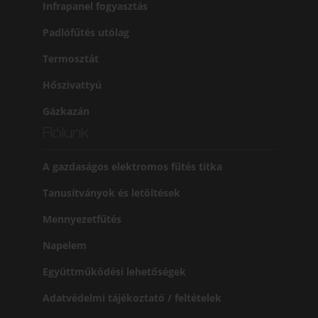
Infrapanel fogyasztás
Padlófűtés utólag
Termosztát
Hőszivattyú
Gázkazán
Rólunk
A gazdaságos elektromos fűtés titka
Tanusítványok és letöltések
Mennyezetfűtés
Napelem
Együttműködési lehetőségek
Adatvédelmi tájékoztató / feltételek