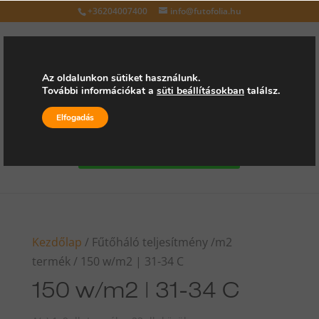
+36204007400
info@futofolia.hu
Az oldalunkon sütiket használunk.
További információkat a
süti beállításokban
találsz.
Válasszon oldalt
Elfogadás
Kérjen árajánlatot
Kezdőlap
/ Fűtőháló teljesítmény /m2
termék / 150 w/m2 | 31-34 C
150 w/m2 | 31-34 C