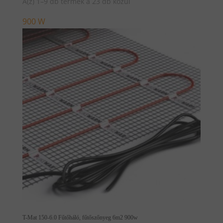
A(z) 1–9 db termék a 23 db közül
900 W
T-Mat 150-6.0 Fűtőháló, fűtőszőnyeg 6m2 900w