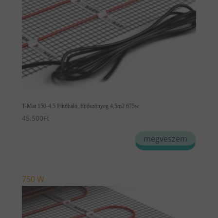
T-Mat 150-4.5 Fűtőháló, fűtőszőnyeg 4,5m2 675w
45,500
Ft
megveszem
750 W