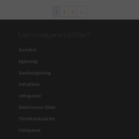
1
2
3
→
Miért intelligens fűtőfólia?
Komfort
Egészség
Gazdaságosság
Infrafűtés
Infrapanel
Elektromos fűtés
Törölközőszárító
Fűtőpanel