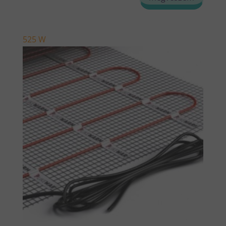
525 W