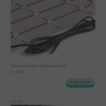
T-Mat 150-9.0 Fűtőháló, fűtőszőnyeg 9m2 1350w
70,000
Ft
megveszem
450 W