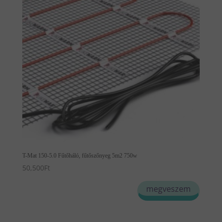
T-Mat 150-5.0 Fűtőháló, fűtőszőnyeg 5m2 750w
50,500
Ft
megveszem