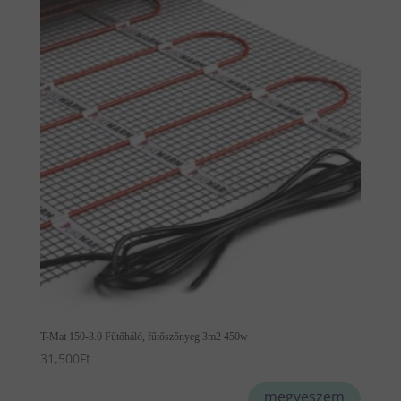
T-Mat 150-3.0 Fűtőháló, fűtőszőnyeg 3m2 450w
31,500
Ft
megveszem