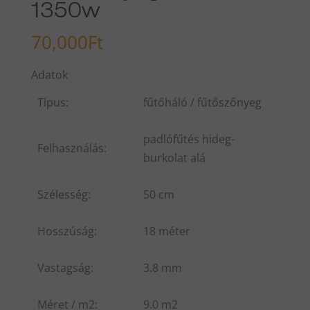
1350w
70,000
Ft
Adatok
Típus:
fűtőháló / fűtőszőnyeg
padlófűtés hideg-
Felhasználás:
burkolat alá
Szélesség:
50 cm
Hosszúság:
18 méter
Vastagság:
3.8 mm
Méret / m2:
9.0 m2