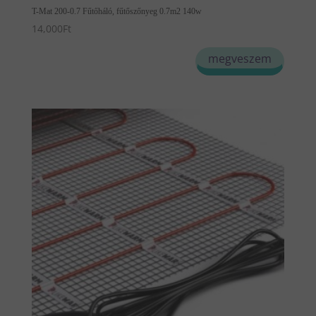
T-Mat 200-0.7 Fűtőháló, fűtőszőnyeg 0.7m2 140w
14,000
Ft
megveszem