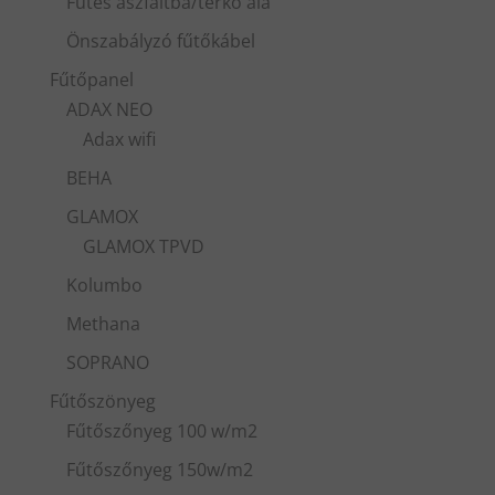
Fűtés aszfaltba/térkő alá
Önszabályzó fűtőkábel
Fűtőpanel
ADAX NEO
Adax wifi
BEHA
GLAMOX
GLAMOX TPVD
Kolumbo
Methana
SOPRANO
Fűtőszönyeg
Fűtőszőnyeg 100 w/m2
Fűtőszőnyeg 150w/m2