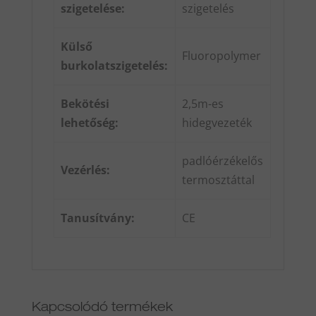
szigetelése:
szigetelés
Külső
Fluoropolymer
burkolatszigetelés:
Bekötési
2,5m-es
lehetőség:
hidegvezeték
padlóérzékelős
Vezérlés:
termosztáttal
Tanusítvány:
CE
Kapcsolódó termékek