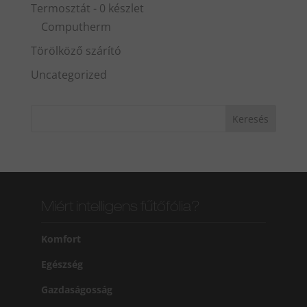
Termosztát - 0 készlet
Computherm
Törölköző szárító
Uncategorized
Miért intelligens fűtőfólia?
Komfort
Egészség
Gazdaságosság