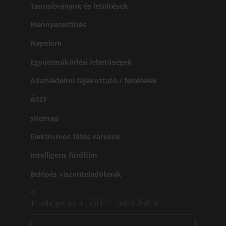
Tanusítványok és letöltések
Mennyezetfűtés
Napelem
Együttműködési lehetőségek
Adatvédelmi tájékoztató / feltételek
ÁSZF
sitemap
Elektromos fűtés városok
Intelligens fűtőfilm
Belépés viszonteladóknak
<
intelligens fűtőfilm kalkulátor