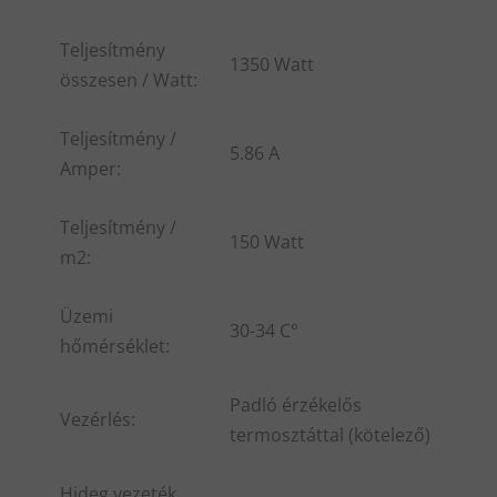
Teljesítmény
1350 Watt
összesen / Watt:
Teljesítmény /
5.86 A
Amper:
Teljesítmény /
150 Watt
m2:
Üzemi
30-34 C°
hőmérséklet:
Padló érzékelős
Vezérlés:
termosztáttal (kötelező)
Hideg vezeték