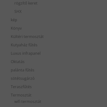
rögzítő keret
SHX
kép
Könyv
Kültéri termosztát
Kutyaház fűtés
Luxus infrapanel
Oktatás
palánta fűtés
sötétsugárzó
Teraszfűtés
Termosztát
wifi termosztát