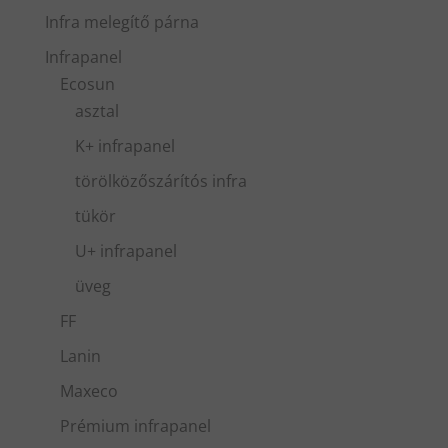
Infra melegítő párna
Infrapanel
Ecosun
asztal
K+ infrapanel
törölközőszárítós infra
tükör
U+ infrapanel
üveg
FF
Lanin
Maxeco
Prémium infrapanel