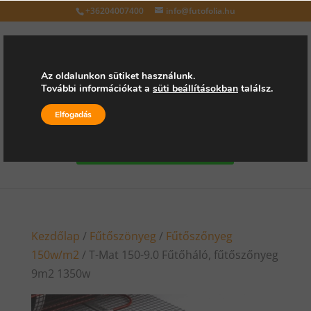
+36204007400
info@futofolia.hu
Az oldalunkon sütiket használunk.
További információkat a
süti beállításokban
találsz.
Válasszon oldalt
Elfogadás
Kérjen árajánlatot
Kezdőlap
/
Fűtőszönyeg
/
Fűtőszőnyeg
150w/m2
/ T-Mat 150-9.0 Fűtőháló, fűtőszőnyeg
9m2 1350w