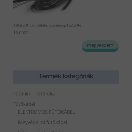
T-Mat 200-1.0 Fűtőháló, fűtőszőnyeg 1m2 200w
16,000
Ft
megveszem
Termék kategóriák
Fűtőfilm - Fűtőfólia
Fűtőkábel
ELEKTROMOS FŰTŐKÁBEL
Fagyvédelmi fűtőkábel