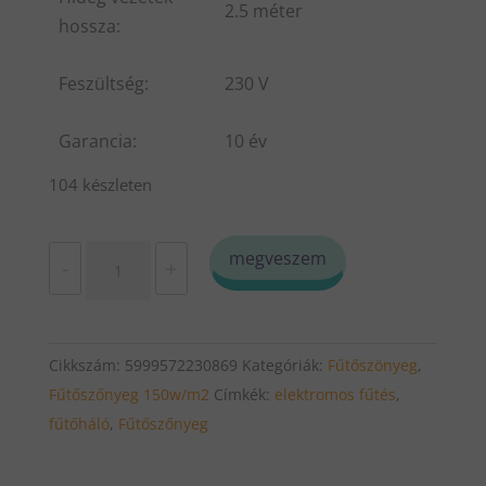
2.5 méter
hossza:
Feszültség:
230 V
Garancia:
10 év
104 készleten
T-
megveszem
-
+
Mat
150-
9.0
Cikkszám:
5999572230869
Kategóriák:
Fűtőszönyeg
,
Fűtőháló,
Fűtőszőnyeg 150w/m2
Címkék:
elektromos fűtés
,
fűtőszőnyeg
fűtőháló
,
Fűtőszőnyeg
9m2
1350w