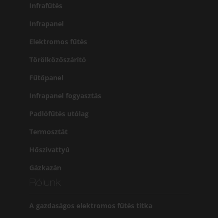
Infrafűtés
Infrapanel
Elektromos fűtés
Törölközőszárító
Fűtőpanel
Infrapanel fogyasztás
Padlófűtés utólag
Termosztát
Hőszivattyú
Gázkazán
Rólunk
A gazdaságos elektromos fűtés titka