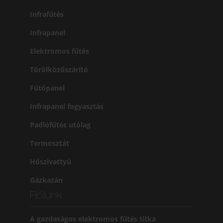
Infrafűtés
Infrapanel
Elektromos fűtés
Törölközőszárító
Fűtőpanel
Infrapanel fogyasztás
Padlófűtés utólag
Termosztát
Hőszivattyú
Gázkazán
Rólunk
A gazdaságos elektromos fűtés titka