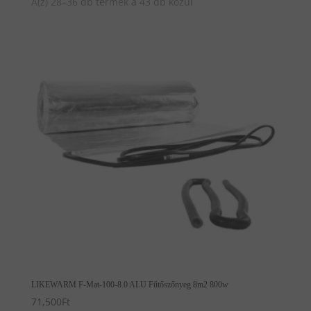
A(z) 28–36 db termék a 43 db közül
LIKEWARM F-Mat-100-8.0 ALU Fűtőszőnyeg 8m2 800w
71,500
Ft