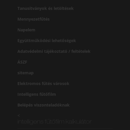
Tanusítványok és letöltések
Mennyezetfűtés
Napelem
Együttműködési lehetőségek
Adatvédelmi tájékoztató / feltételek
ÁSZF
sitemap
Elektromos fűtés városok
Intelligens fűtőfilm
Belépés viszonteladóknak
<
intelligens fűtőfilm kalkulátor