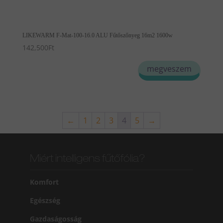
LIKEWARM F-Mat-100-16.0 ALU Fűtőszőnyeg 16m2 1600w
142,500
Ft
megveszem
←
1
2
3
4
5
→
Miért intelligens fűtőfólia?
Komfort
Egészség
Gazdaságosság