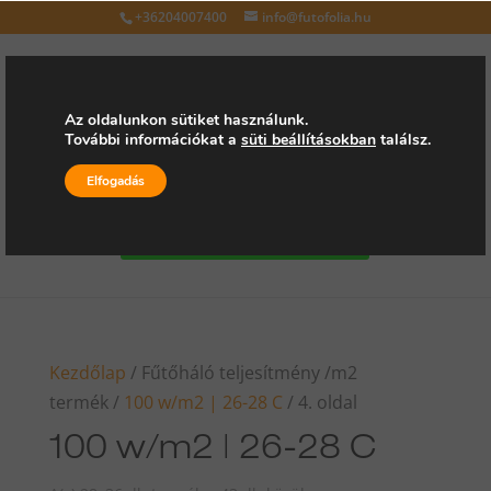
+36204007400
info@futofolia.hu
Az oldalunkon sütiket használunk.
További információkat a
süti beállításokban
találsz.
Válasszon oldalt
Elfogadás
Kérjen árajánlatot
Kezdőlap
/ Fűtőháló teljesítmény /m2
termék /
100 w/m2 | 26-28 C
/ 4. oldal
100 w/m2 | 26-28 C