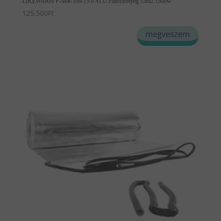
LIKEWARM F-Mat-100-15.0 ALU Fűtőszőnyeg 15m2 1500w
125,500
Ft
megveszem