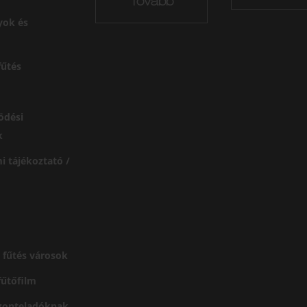
Tovább
yok és
űtés
ödési
k
i tájékoztató /
 fűtés városok
 fűtőfilm
szonteladóknak