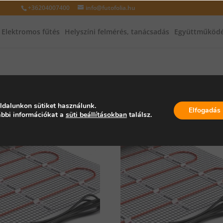
+36204007400
info@futofolia.hu
Elektromos fűtés
Helyszíni felmérés, tanácsadás
Együttműködé
burkolat
/ 3. oldal
ldalunkon sütiket használunk.
Elfogadás
bbi információkat a
süti beállításokban
találsz.