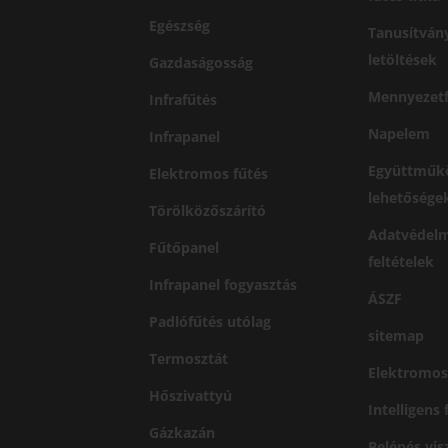
Egészség
Tanusítván
letöltések
Gazdaságosság
Mennyezetf
Infrafűtés
Napelem
Infrapanel
Együttműk
Elektromos fűtés
lehetősége
Törölközőszárító
Adatvédelm
Fűtőpanel
feltételek
Infrapanel fogyasztás
ÁSZF
Padlófűtés utólag
sitemap
Termosztát
Elektromos
Hőszivattyú
Intelligens
Gázkazán
Belépés vi