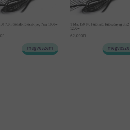
150-7.0 Fűtőháló,fűtőszőnyeg 7m2 1050w
T-Mat 150-8.0 Fűtőháló, fűtőszőnyeg 8m2
1200w
00
Ft
62,000
Ft
megveszem
megvesz