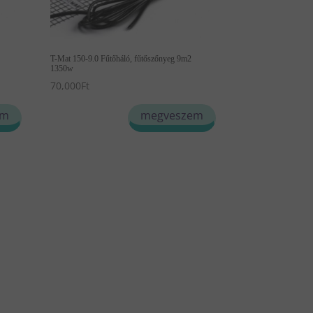
T-Mat 150-9.0 Fűtőháló, fűtőszőnyeg 9m2
1350w
70,000
Ft
em
megveszem