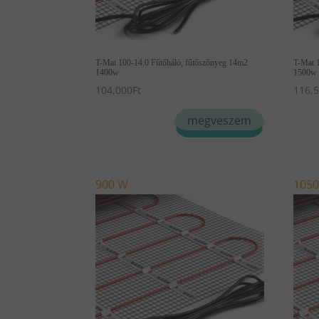
T-Mat 100-14.0 Fűtőháló, fűtőszőnyeg 14m2
T-Mat 
1400w
1500w
104,000
Ft
116,
megveszem
900 W
105