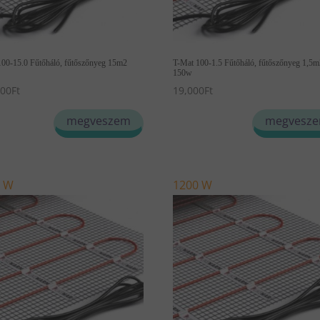
100-15.0 Fűtőháló, fűtőszőnyeg 15m2
T-Mat 100-1.5 Fűtőháló, fűtőszőnyeg 1,5
150w
500
Ft
19,000
Ft
megveszem
megvesz
0 W
1200 W