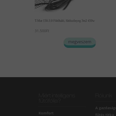
T-Mat 150-3.0 Fűtőháló, fűtőszőnyeg 3m2 450w
31,500
Ft
megveszem
Miért intelligens
Rólunk
fűtőfólia?
A gazdaság
Komfort
fűtés titka