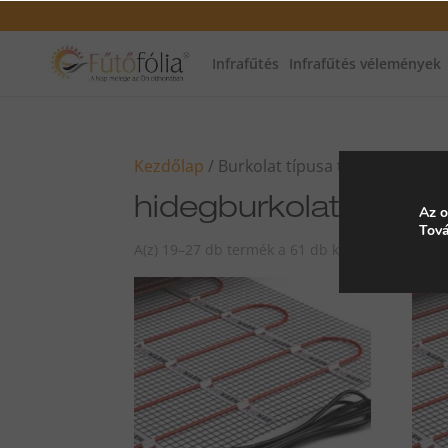
Infrafűtés
Infrafűtés vélemények
Kezdőlap
/ Burkolat típusa termék /
hideg
hidegburkolat
Az o
Tová
A(z) 19–27 db termék a 61 db közül