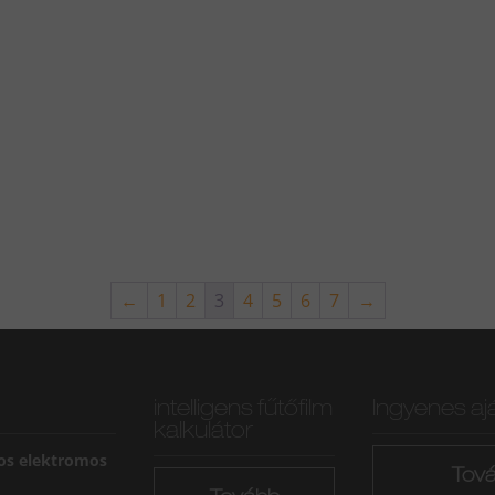
←
1
2
3
4
5
6
7
→
intelligens fűtőfilm
Ingyenes aj
kalkulátor
os elektromos
Tov