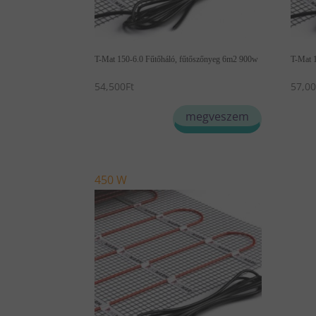
T-Mat 150-6.0 Fűtőháló, fűtőszőnyeg 6m2 900w
T-Mat 
54,500
Ft
57,0
megveszem
450 W