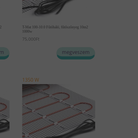
m2
T-Mat 100-10.0 Fűtőháló, fűtőszőnyeg 10m2
1000w
75,000
Ft
em
megveszem
1350 W